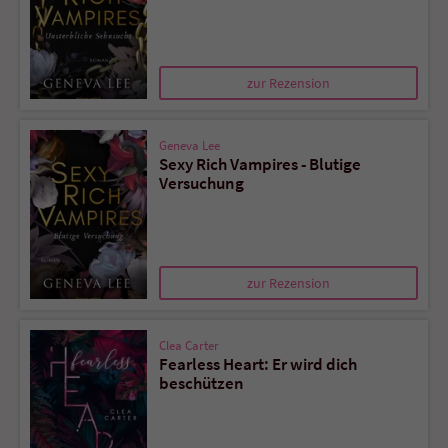
Name
tx_pwcomments_ahash
zur Rezension
Anbieter
Literatur-Couch Medien GmbH & Co. KG
Laufzeit
1 Jahr
Geneva Lee
Sexy Rich Vampires - Blutige
Versuchung
Zweck
Cookie für Kommentare einzelner Buchtitel
Name
fe_typo_user
zur Rezension
Anbieter
Literatur-Couch Medien GmbH & Co. KG
Laufzeit
Session
Clea Carter
Fearless Heart: Er wird dich
beschützen
Dieses Cookie gewährleistet die
Kommunikation der Webseite mit dem
Zweck
Benutzer. Es wird benötigt um z. B. den