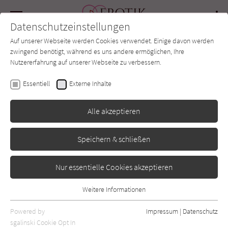
Navigation
Datenschutzeinstellungen
Couch
wechse
Auf unserer Webseite werden Cookies verwendet. Einige davon werden
Forum
Charts
Newsletter
SUCHE
zwingend benötigt, während es uns andere ermöglichen, Ihre
Nutzererfahrung auf unserer Webseite zu verbessern.
Nicole Goersch
Essentiell
Externe Inhalte
Alle akzeptieren
Speichern & schließen
Nur essentielle Cookies akzeptieren
Weitere Informationen
Essentiell
Rezensionen von Nicole Goersch
Essentielle Cookies werden für grundlegende Funktionen der
Powered by
Impressum
|
Datenschutz
Webseite benötigt. Dadurch ist gewährleistet, dass die Webseite
sgalinski Cookie Opt In
Sara Gran