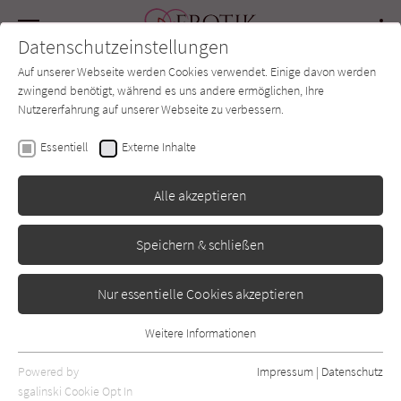
Navigation
Datenschutzeinstellungen
Couch
wechse
Auf unserer Webseite werden Cookies verwendet. Einige davon werden
Forum
Charts
Newsletter
SUCHE
zwingend benötigt, während es uns andere ermöglichen, Ihre
Nutzererfahrung auf unserer Webseite zu verbessern.
Layla Hagen
Essentiell
Externe Inhalte
Flowers of Passion -
Alle akzeptieren
Wilde Orchideen
Speichern & schließen
Piper
Erschienen: August 2020
Bibliogr. Angaben
0
Nur essentielle Cookies akzeptieren
Weitere Informationen
Essentiell
Essentielle Cookies werden für grundlegende Funktionen der
Powered by
Impressum
|
Datenschutz
Webseite benötigt. Dadurch ist gewährleistet, dass die Webseite
sgalinski Cookie Opt In