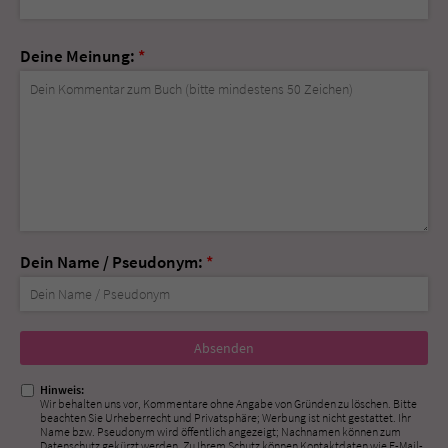
Deine Meinung:
*
Dein Name / Pseudonym:
*
Nicht
ausfüllen!
Hinweis:
Wir behalten uns vor, Kommentare ohne Angabe von Gründen zu löschen. Bitte
beachten Sie Urheberrecht und Privatsphäre; Werbung ist nicht gestattet. Ihr
Name bzw. Pseudonym wird öffentlich angezeigt; Nachnamen können zum
Datenschutz gekürzt werden. Zu Ihrem Schutz können Kontaktdaten wie E-Mail-