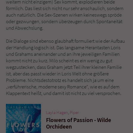
weitem nicht einzigem) Sex kommt, explodieren beide
förmlich. Das liest sich nicht nur sehr anschaulich, sondern
auch natürlich. Die Sex-Szenen wirken keineswegs spröde
oder gezwungen, sondern überzeugen durch Spontaneität
und Abwechslung.
Die Dialoge sind ebenso glaubhaft formuliert wie der Aufbau
der Handlung logisch ist. Das langsame Herantasten Loris
und Grahams aneinander und an ihre jeweiligen Familien
kommt nicht zu kurz. Milo scheint es ein wenig zu gut
wegzustecken, dass Graham jetzt Teil ihrer kleinen Familie
ist, aber das passt wieder in Loris Welt ohne größere
Probleme. Nichtsdestotrotz es handelt sich ja um eine
„verführerische, moderne sexy Romance“, wie es auf dem
Klappentext heißt, und damit ist nicht zu viel versprochen.
Layla Hagen
,
Piper
Flowers of Passion - Wilde
Orchideen