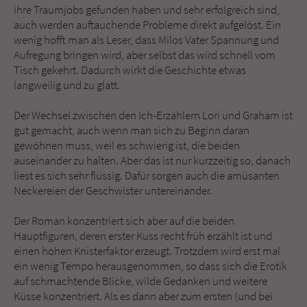
ihre Traumjobs gefunden haben und sehr erfolgreich sind,
auch werden auftauchende Probleme direkt aufgelöst. Ein
wenig hofft man als Leser, dass Milos Vater Spannung und
Aufregung bringen wird, aber selbst das wird schnell vom
Tisch gekehrt. Dadurch wirkt die Geschichte etwas
langweilig und zu glatt.
Der Wechsel zwischen den Ich-Erzählern Lori und Graham ist
gut gemacht, auch wenn man sich zu Beginn daran
gewöhnen muss, weil es schwierig ist, die beiden
auseinander zu halten. Aber das ist nur kurzzeitig so, danach
liest es sich sehr flüssig. Dafür sorgen auch die amüsanten
Neckereien der Geschwister untereinander.
Der Roman konzentriert sich aber auf die beiden
Hauptfiguren, deren erster Kuss recht früh erzählt ist und
einen hohen Knisterfaktor erzeugt. Trotzdem wird erst mal
ein wenig Tempo herausgenommen, so dass sich die Erotik
auf schmachtende Blicke, wilde Gedanken und weitere
Küsse konzentriert. Als es dann aber zum ersten (und bei