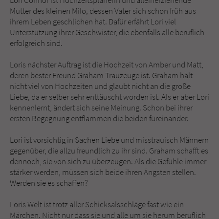
Lori Connor ist Hochzeitsplanerin und alleinerziehende
Sicherheitscode des Kontaktformulars zu
Mutter des kleinen Milo, dessen Vater sich schon früh aus
überprüfen.
ihrem Leben geschlichen hat. Dafür erfährt Lori viel
Unterstützung ihrer Geschwister, die ebenfalls alle beruflich
erfolgreich sind.
Loris nächster Auftrag ist die Hochzeit von Amber und Matt,
deren bester Freund Graham Trauzeuge ist. Graham hält
nicht viel von Hochzeiten und glaubt nicht an die große
Liebe, da er selber sehr enttäuscht worden ist. Als er aber Lori
kennenlernt, ändert sich seine Meinung. Schon bei ihrer
ersten Begegnung entflammen die beiden füreinander.
Lori ist vorsichtig in Sachen Liebe und misstrauisch Männern
gegenüber, die allzu freundlich zu ihr sind. Graham schafft es
dennoch, sie von sich zu überzeugen. Als die Gefühle immer
stärker werden, müssen sich beide ihren Ängsten stellen.
Werden sie es schaffen?
Loris Welt ist trotz aller Schicksalsschläge fast wie ein
Märchen. Nicht nur dass sie und alle um sie herum beruflich