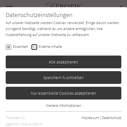
Navigation
Datenschutzeinstellungen
Couch
wechse
Auf unserer Webseite werden Cookies verwendet. Einige davon werden
Forum
Charts
Newsletter
SUCHE
zwingend benötigt, während es uns andere ermöglichen, Ihre
Nutzererfahrung auf unserer Webseite zu verbessern.
Erotik-Couch.de
Buchtyp
Bildband
Essentiell
Externe Inhalte
Bildband
Alle akzeptieren
Alle Bücher aus der Kategorie "Bildband" auf Erotik-
Speichern & schließen
Couch.de.
Nur essentielle Cookies akzeptieren
Sortierung:
Weitere Informationen
Essentiell
Standard
Essentielle Cookies werden für grundlegende Funktionen der
Powered by
Impressum
|
Datenschutz
Alle Vorlieben anzeigen
Webseite benötigt. Dadurch ist gewährleistet, dass die Webseite
sgalinski Cookie Opt In