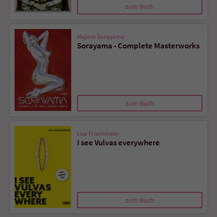
zum Buch
Name
tx_pwcomments_ahash
Hajime Sorayama
Sorayama - Complete Masterworks
Anbieter
Literatur-Couch Medien GmbH & Co. KG
Laufzeit
1 Jahr
Zweck
Cookie für Kommentare einzelner Buchtitel
zum Buch
Name
fe_typo_user
Lisa Frischmeier
I see Vulvas everywhere
Anbieter
Literatur-Couch Medien GmbH & Co. KG
Laufzeit
Session
Dieses Cookie gewährleistet die
Kommunikation der Webseite mit dem
zum Buch
Zweck
Benutzer. Es wird benötigt um z. B. den