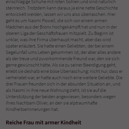
einschlägige Schuhe mit roten Sohlen und sind natürlich
Sicherheitscode des Kontaktformulars zu
steinreich. Trotzdem kann daraus ja eine nette Geschichte
überprüfen.
entwickelt werden, lassen wir uns also überraschen. Hier
geht es um Naomi Powell, die sich von einem armen
Mädchen aus der Bronx hochgekämpft hat und nun in der
oberen Liga der Geschäftsfrauen mitspielt. Zu Beginn ist
unklar, was ihre Firma überhaupt macht, aber das wird
später erläutert. Sie hatte einen Geliebten, der bei einem
Segelunfall ums Leben gekommen ist, der aber alles andere
als der treue und zuvorkommende Freund war, den sie sich
gerne gewünscht hätte. Als sie zu seiner Beerdigung geht,
erlebt sie deshalb eine böse Überraschung: nicht nur, dass er
verheiratet war, er hatte auch noch eine weitere Geliebte. Die
drei Frauen freunden sich in der absurden Situation an, und
als Naomi in ihre neue Wohnung zieht, ist sie auf die
Unterstützung der beiden angewiesen, besonders wegen
ihres Nachbarn Oliver, an den sie alptraumhafte
Kindheitserinnerungen hat.
Reiche Frau mit armer Kindheit