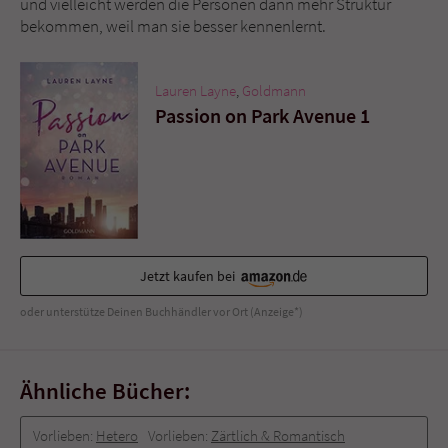
und vielleicht werden die Personen dann mehr Struktur
bekommen, weil man sie besser kennenlernt.
Lauren Layne
,
Goldmann
Passion on Park Avenue 1
Jetzt kaufen bei
oder unterstütze Deinen Buchhändler vor Ort (Anzeige*)
Ähnliche Bücher:
Vorlieben:
Hetero
Vorlieben:
Zärtlich & Romantisch