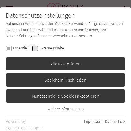
Navigation
Datenschutzeinstellungen
Couch
wechse
Auf unserer Webseite werden Cookies verwendet. Einige davon werden
Forum
Charts
Newsletter
SUCHE
zwingend benötigt, während es uns andere ermöglichen, Ihre
Nutzererfahrung auf unserer Webseite zu verbessern.
Lauren Layne
Essentiell
Externe Inhalte
Passion on Park Avenue 1
Alle akzeptieren
Goldmann
Erschienen: März 2020
Bibliogr. Angaben
0
Speichern & schließen
Nur essentielle Cookies akzeptieren
Weitere Informationen
Essentiell
Essentielle Cookies werden für grundlegende Funktionen der
Powered by
Impressum
|
Datenschutz
Webseite benötigt. Dadurch ist gewährleistet, dass die Webseite
sgalinski Cookie Opt In