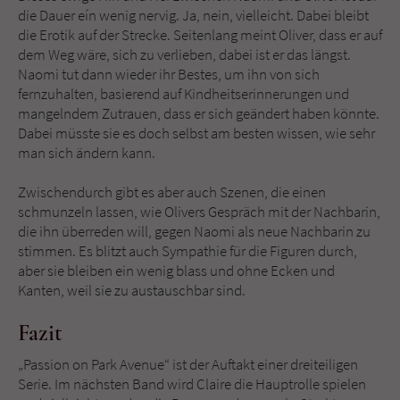
die Dauer eín wenig nervig. Ja, nein, vielleicht. Dabei bleibt
die Erotik auf der Strecke. Seitenlang meint Oliver, dass er auf
dem Weg wäre, sich zu verlieben, dabei ist er das längst.
Naomi tut dann wieder ihr Bestes, um ihn von sich
fernzuhalten, basierend auf Kindheitserinnerungen und
mangelndem Zutrauen, dass er sich geändert haben könnte.
Dabei müsste sie es doch selbst am besten wissen, wie sehr
man sich ändern kann.
Zwischendurch gibt es aber auch Szenen, die einen
schmunzeln lassen, wie Olivers Gespräch mit der Nachbarin,
die ihn überreden will, gegen Naomi als neue Nachbarin zu
stimmen. Es blitzt auch Sympathie für die Figuren durch,
aber sie bleiben ein wenig blass und ohne Ecken und
Kanten, weil sie zu austauschbar sind.
Fazit
„Passion on Park Avenue“ ist der Auftakt einer dreiteiligen
Serie. Im nächsten Band wird Claire die Hauptrolle spielen