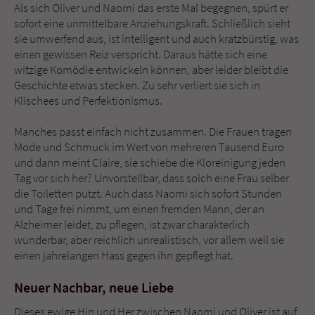
Als sich Oliver und Naomi das erste Mal begegnen, spürt er
sofort eine unmittelbare Anziehungskraft. Schließlich sieht
sie umwerfend aus, ist intelligent und auch kratzbürstig, was
einen gewissen Reiz verspricht. Daraus hätte sich eine
witzige Komödie entwickeln können, aber leider bleibt die
Geschichte etwas stecken. Zu sehr verliert sie sich in
Klischees und Perfektionismus.
Manches passt einfach nicht zusammen. Die Frauen tragen
Mode und Schmuck im Wert von mehreren Tausend Euro
und dann meint Claire, sie schiebe die Kloreinigung jeden
Tag vor sich her? Unvorstellbar, dass solch eine Frau selber
die Toiletten putzt. Auch dass Naomi sich sofort Stunden
und Tage frei nimmt, um einen fremden Mann, der an
Alzheimer leidet, zu pflegen, ist zwar charakterlich
wunderbar, aber reichlich unrealistisch, vor allem weil sie
einen jahrelangen Hass gegen ihn gepflegt hat.
Neuer Nachbar, neue Liebe
Dieses ewige Hin und Her zwischen Naomi und Oliver ist auf