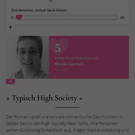
Zum Bewerten, einfach Säule klicken.
Name
tx_pwcomments_ahash
1
10
Anbieter
Literatur-Couch Medien GmbH & Co. KG
Laufzeit
1 Jahr
5
Zweck
Cookie für Kommentare einzelner Buchtitel
Erotik-Couch Rezension von
Nicole Goersch
Mai 2020
Name
fe_typo_user
Anbieter
Literatur-Couch Medien GmbH & Co. KG
Typisch High Society
Laufzeit
Session
Der Roman spielt wie so viele romantische Geschichten in
Dieses Cookie gewährleistet die
letzter Zeit in der High Society New Yorks. Alle Personen
Kommunikation der Webseite mit dem
sehen durchweg fantastisch aus, tragen Markenkleidung und
Zweck
Benutzer. Es wird benötigt um z. B. den