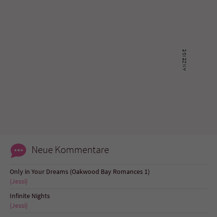
Sicherheitscode des Kontaktformulars zu
überprüfen.
Neue Kommentare
Only in Your Dreams (Oakwood Bay Romances 1)
(Jessi)
Infinite Nights
(Jessi)