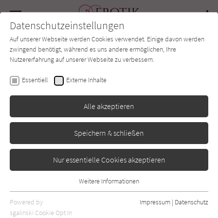
Navigation
Datenschutzeinstellungen
Couch
wechse
Auf unserer Webseite werden Cookies verwendet. Einige davon werden
Forum
Charts
Newsletter
SUCHE
zwingend benötigt, während es uns andere ermöglichen, Ihre
Nutzererfahrung auf unserer Webseite zu verbessern.
Erotik-Couch.de
Autor*in
Cora Carmack
Essentiell
Externe Inhalte
Cora Carmack
Alle akzeptieren
Speichern & schließen
Sortierung:
Standard
Nur essentielle Cookies akzeptieren
Alle Vorlieben anzeigen
Weitere Informationen
Essentiell
Alle Themen anzeigen
Essentielle Cookies werden für grundlegende Funktionen der
Powered by
Impressum
|
Datenschutz
Webseite benötigt. Dadurch ist gewährleistet, dass die Webseite
sgalinski Cookie Opt In
Alle Kategorien anzeigen