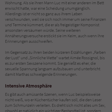
Sicherheitscode des Kontaktformulars zu
Wohnung. Als sie ihren Mann Luc mit einer anderen im Bett
überprüfen.
erwischt hatte, war eine Scheidung unumgänglich.
Allerdings ist er nicht so ganz aus ihrem Leben
verschwunden, weil sie sich noch immer um seine Finanzen
und Termine kümmert, die er als freigeistiger Komponist
ansonsten versäumen würde. Seine weiteren
Annäherungsversuche erstickt sie im Keim, auch wenn ihre
Erinnerungen ausschweifen.
Im Gegensatz zu ihren beiden kürzeren Erzählungen „Farben
der Lust“ und „Sinnliche Wette“ wartet Aimée Rossignol, bis
es zur ersten Sexszene kommt. Sie genießt es eher, die
sexuelle Spannung langsam aufzubauen und unterbricht
damit Marthas schwelgende Erinnerungen.
Intensive Atmosphäre
Es gibt auch amüsante Szenen, wenn Luc beispielsweise
nicht weiß, wo er Küchentücher kaufen soll, die den Leser
zum Schmunzeln verleiten. Es dreht sich nicht alles um Sex,
obwohl er natürlich ein wichtiger Bestandteil ist, sondern