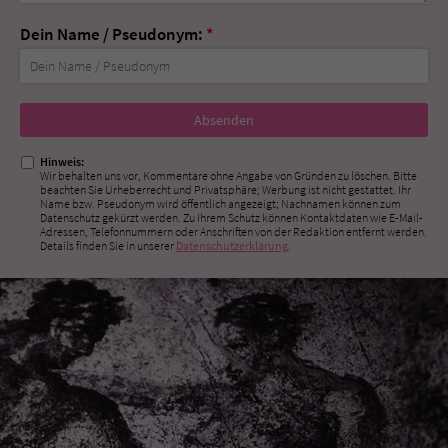
Dein Name / Pseudonym:
*
Nicht
ausfüllen!
Hinweis:
Wir behalten uns vor, Kommentare ohne Angabe von Gründen zu löschen. Bitte
beachten Sie Urheberrecht und Privatsphäre; Werbung ist nicht gestattet. Ihr
Name bzw. Pseudonym wird öffentlich angezeigt; Nachnamen können zum
Datenschutz gekürzt werden. Zu Ihrem Schutz können Kontaktdaten wie E-Mail-
Adressen, Telefonnummern oder Anschriften von der Redaktion entfernt werden.
Details finden Sie in unserer
Datenschutzerklärung
.