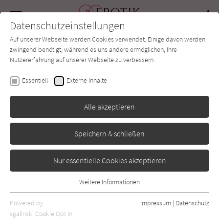
Navigation
Datenschutzeinstellungen
Couch
wechse
Auf unserer Webseite werden Cookies verwendet. Einige davon werden
Forum
Charts
Newsletter
SUCHE
zwingend benötigt, während es uns andere ermöglichen, Ihre
Nutzererfahrung auf unserer Webseite zu verbessern.
Aimée Rossignol
Essentiell
Externe Inhalte
Marthas Liebschaften
Alle akzeptieren
beHEARTBEAT
Erschienen: August 2021
0
Speichern & schließen
Nur essentielle Cookies akzeptieren
Weitere Informationen
Essentiell
Essentielle Cookies werden für grundlegende Funktionen der
Powered by
Impressum
|
Datenschutz
Webseite benötigt. Dadurch ist gewährleistet, dass die Webseite
sgalinski Cookie Opt In