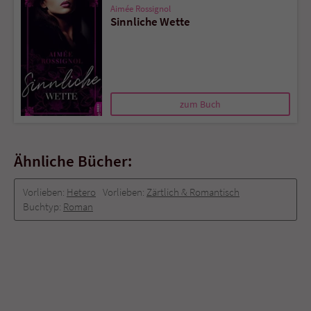
Aimée Rossignol
Sinnliche Wette
zum Buch
Ähnliche Bücher:
Vorlieben:
Hetero
Vorlieben:
Zärtlich & Romantisch
Buchtyp:
Roman