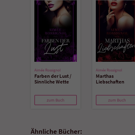
Aimée Rossignol
Aimée Rossignol
Farben der Lust /
Marthas
Sinnliche Wette
Liebschaften
zum Buch
zum Buch
Ähnliche Bücher: