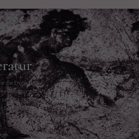
eratur
ie die Erotik dazu
he Literatur gibt
 seit es Literatur
s Schrift gibt.