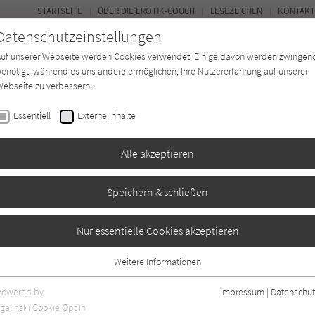
STARTSEITE
ÜBER DIE EROTIK-COUCH
LESEZEICHEN
KONTAKT
Datenschutzeinstellungen
Auf unserer Webseite werden Cookies verwendet. Einige davon werden zwingen
enötigt, während es uns andere ermöglichen, Ihre Nutzererfahrung auf unserer
ebseite zu verbessern.
FOR
Essentiell
Externe Inhalte
Autor*in
Verlage
Magazin
N
Alle akzeptieren
Speichern & schließen
Nur essentielle Cookies akzeptieren
Weitere Informationen
Essentiell
Essentielle Cookies werden für grundlegende Funktionen der Webseite
Powered by
Impressum
|
Datenschut
benötigt. Dadurch ist gewährleistet, dass die Webseite einwandfrei
galinski Cookie Opt In