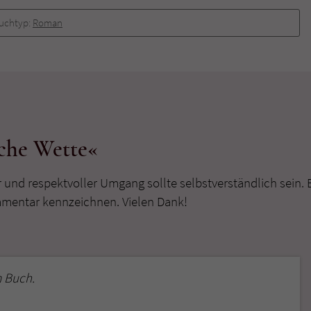
uchtyp:
Roman
che Wette«
r und respektvoller Umgang sollte selbstverständlich sein. 
mmentar kennzeichnen. Vielen Dank!
 Buch.