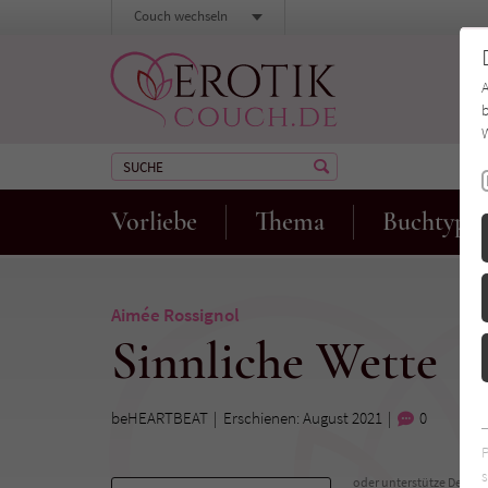
Couch wechseln
b
W
Vorliebe
Thema
Buchtyp
Aimée Rossignol
Sinnliche Wette
beHEARTBEAT
Erschienen: August 2021
0
s
oder unterstütze Deinen