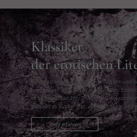
Klassiker
der erotischen Lit
Sex ist so alt wie die Menschheit. Wann und w
kam, wissen wir nicht. Was wir wissen: Erotisc
es nicht erst seit Fifty Shades of Grey, sondern
gibt, seit es Bücher gibt, vielleicht sogar, seit e
mehr erfahren