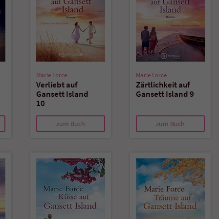
Marie Force
Marie Force
Verliebt auf
Zärtlichkeit auf
Gansett Island
Gansett Island 9
10
zum Buch
zum Buch