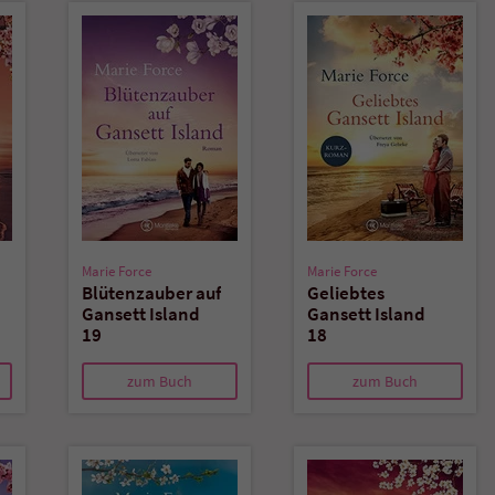
überprüfen.
Marie Force
Marie Force
Blütenzauber auf
Geliebtes
Gansett Island
Gansett Island
19
18
zum Buch
zum Buch