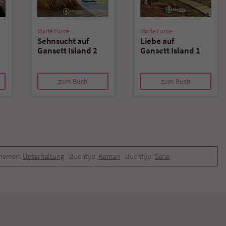
Marie Force
Marie Force
Sehnsucht auf
Liebe auf
Gansett Island 2
Gansett Island 1
zum Buch
zum Buch
hemen:
Unterhaltung
Buchtyp:
Roman
Buchtyp:
Serie