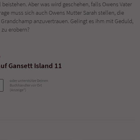
l beistehen. Aber was wird geschehen, falls Owens Vater
rage muss sich auch Owens Mutter Sarah stellen, die
Name
tx_pwcomments_ahash
ie Grandchamp anzuvertrauen. Gelingt es ihm mit Geduld,
z zu erobern?
Anbieter
Literatur-Couch Medien GmbH & Co. KG
Laufzeit
1 Jahr
e
Zweck
Cookie für Kommentare einzelner Buchtitel
uf Gansett Island 11
Name
fe_typo_user
oder unterstütze Deinen
Buchhändler vor Ort
(Anzeige*)
Anbieter
Literatur-Couch Medien GmbH & Co. KG
Laufzeit
Session
Dieses Cookie gewährleistet die Kommunikation der
Webseite mit dem Benutzer. Es wird benötigt um z. B.
Zweck
den Sicherheitscode des Kontaktformulars zu