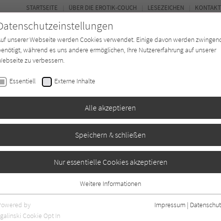
STARTSEITE
ÜBER DIE EROTIK-COUCH
LESEZEICHEN
KONTAKT
Datenschutzeinstellungen
Auf unserer Webseite werden Cookies verwendet. Einige davon werden zwingen
enötigt, während es uns andere ermöglichen, Ihre Nutzererfahrung auf unserer
ebseite zu verbessern.
FOR
Essentiell
Externe Inhalte
Autor*in
Verlage
Magazin
N
Alle akzeptieren
Speichern & schließen
auf Gansett Island 11
Nur essentielle Cookies akzeptieren
Weitere Informationen
Essentiell
ogr. Angaben
0
Essentielle Cookies werden für grundlegende Funktionen der Webseite
Powered by
Impressum
|
Datenschut
benötigt. Dadurch ist gewährleistet, dass die Webseite einwandfrei
galinski Cookie Opt In