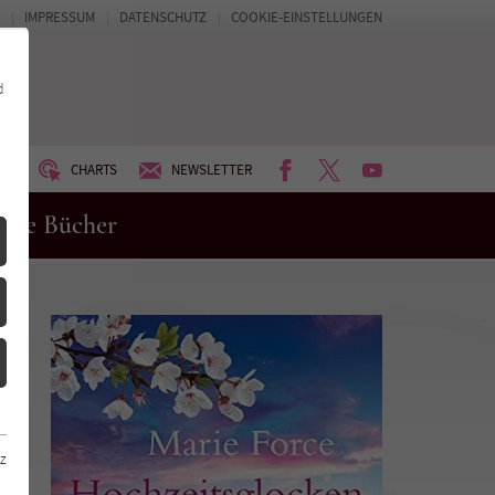
IMPRESSUM
DATENSCHUTZ
COOKIE-EINSTELLUNGEN
d
FACEBOOK
TWITTER
YOUTUBE
UM
CHARTS
NEWSLETTER
eue Bücher
z