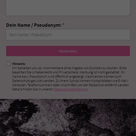
Dein Name / Pseudonym:
*
Nicht
ausfüllen!
Hinweis:
Wir behalten uns vor, Kommentare ohne Angabe von Gründen zu löschen. Bitte
beachten Sie Urheberrecht und Privatsphäre; Werbung ist nicht gestattet. Ihr
Name bzw. Pseudonym wird öffentlich angezeigt; Nachnamen können zum
Datenschutz gekürzt werden. Zu Ihrem Schutz können Kontaktdaten wie E-Mail-
Adressen, Telefonnummern oder Anschriften von der Redaktion entfernt werden.
Details finden Sie in unserer
Datenschutzerklärung
.