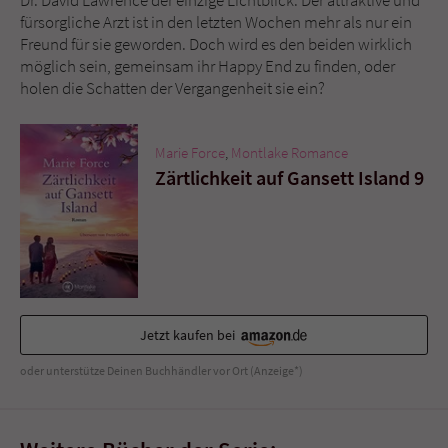
Sicherheitscode des Kontaktformulars zu
fürsorgliche Arzt ist in den letzten Wochen mehr als nur ein
überprüfen.
Freund für sie geworden. Doch wird es den beiden wirklich
möglich sein, gemeinsam ihr Happy End zu finden, oder
holen die Schatten der Vergangenheit sie ein?
Marie Force
,
Montlake Romance
Zärtlichkeit auf Gansett Island 9
Jetzt kaufen bei
oder unterstütze Deinen Buchhändler vor Ort (Anzeige*)