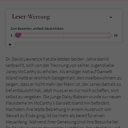
Name
tx_pwcomments_ahash
-
Leser
-Wertung
Anbieter
Literatur-Couch Medien GmbH & Co. KG
Zum Bewerten, einfach Säule klicken.
1
10
Laufzeit
1 Jahr
Zweck
Cookie für Kommentare einzelner Buchtitel
Dr. David Lawrence hat die letzten beiden Jahre damit
verbracht, sich von der Trennung von seiner Jugendliebe
Janey McCarthy zu erholen. Als einziger Arzt auf Gansett
Name
fe_typo_user
Island hatte er reichlich Gelegenheit, den Inselbewohnern zu
zeigen, dass er nicht mehr der Mann ist, der Janey damals so
Anbieter
Literatur-Couch Medien GmbH & Co. KG
tief enttäuscht hat. Jetzt muss er es nur noch schaffen, sich
selbst zu vergeben. Die junge Daisy Babson wurde zur neuen
Laufzeit
Session
Hausdame im McCarthy’s Gansett Island Inn befördert.
Nachdem ihre letzte Beziehung in einem Ausbruch von
Dieses Cookie gewährleistet die
Gewalt zu Ende ging, ist sie mehr als bereit für einen
Kommunikation der Webseite mit dem
Neuanfang. Während ihrer Genesung sind ihre Besuche bei
Zweck
Benutzer. Es wird benötigt um z. B. den
Dr. David Lawrence der einzige Lichtblick. Der attraktive und