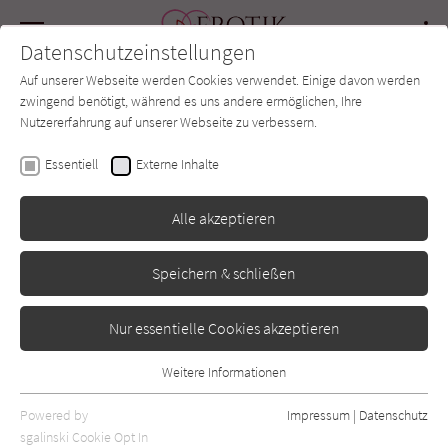
Navigation
Datenschutzeinstellungen
Couch
wechse
Auf unserer Webseite werden Cookies verwendet. Einige davon werden
Forum
Charts
Newsletter
SUCHE
zwingend benötigt, während es uns andere ermöglichen, Ihre
Nutzererfahrung auf unserer Webseite zu verbessern.
Marie Force
Essentiell
Externe Inhalte
Zärtlichkeit auf Gansett
Alle akzeptieren
Island 9
Speichern & schließen
Montlake Romance
Erschienen: März 2017
Bibliogr. Angaben
0
Nur essentielle Cookies akzeptieren
Weitere Informationen
Essentiell
Essentielle Cookies werden für grundlegende Funktionen der
Powered by
Impressum
|
Datenschutz
Webseite benötigt. Dadurch ist gewährleistet, dass die Webseite
sgalinski Cookie Opt In