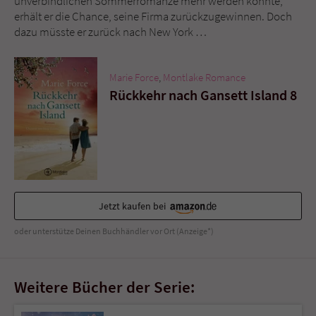
unverbindlichen Sommerromanze mehr werden könnte,
Sicherheitscode des Kontaktformulars zu
erhält er die Chance, seine Firma zurückzugewinnen. Doch
überprüfen.
dazu müsste er zurück nach New York …
Marie Force
,
Montlake Romance
Rückkehr nach Gansett Island 8
Jetzt kaufen bei
oder unterstütze Deinen Buchhändler vor Ort (Anzeige*)
Weitere Bücher der Serie: