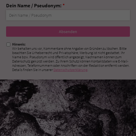
Dein Name / Pseudonym:
*
Nicht
ausfüllen!
Hinweis:
Wir behalten uns vor, Kommentare ohne Angabe von Gründen zu löschen. Bitte
beachten Sie Urheberrecht und Privatsphäre; Werbung ist nicht gestattet. Ihr
Name bzw. Pseudonym wird öffentlich angezeigt; Nachnamen können zum
Datenschutz gekürzt werden. Zu Ihrem Schutz können Kontaktdaten wie E-Mail-
Adressen, Telefonnummern oder Anschriften von der Redaktion entfernt werden.
Details finden Sie in unserer
Datenschutzerklärung
.