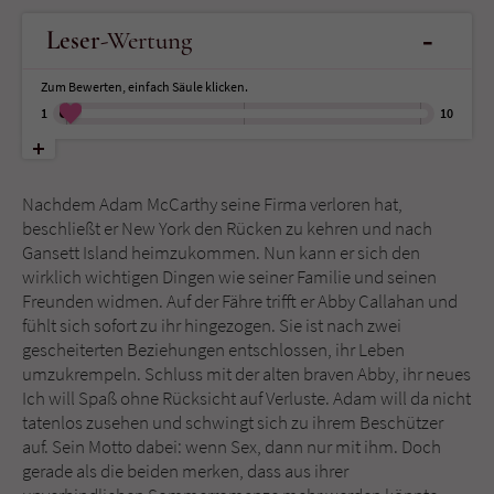
-
Leser
-Wertung
Name
tx_pwcomments_ahash
Zum Bewerten, einfach Säule klicken.
Anbieter
Literatur-Couch Medien GmbH & Co. KG
1
10
Laufzeit
1 Jahr
Nachdem Adam McCarthy seine Firma verloren hat,
Zweck
Cookie für Kommentare einzelner Buchtitel
beschließt er New York den Rücken zu kehren und nach
Gansett Island heimzukommen. Nun kann er sich den
wirklich wichtigen Dingen wie seiner Familie und seinen
Name
fe_typo_user
Freunden widmen. Auf der Fähre trifft er Abby Callahan und
fühlt sich sofort zu ihr hingezogen. Sie ist nach zwei
Anbieter
Literatur-Couch Medien GmbH & Co. KG
gescheiterten Beziehungen entschlossen, ihr Leben
umzukrempeln. Schluss mit der alten braven Abby, ihr neues
Laufzeit
Session
Ich will Spaß ohne Rücksicht auf Verluste. Adam will da nicht
tatenlos zusehen und schwingt sich zu ihrem Beschützer
Dieses Cookie gewährleistet die
auf. Sein Motto dabei: wenn Sex, dann nur mit ihm. Doch
Kommunikation der Webseite mit dem
gerade als die beiden merken, dass aus ihrer
Zweck
Benutzer. Es wird benötigt um z. B. den