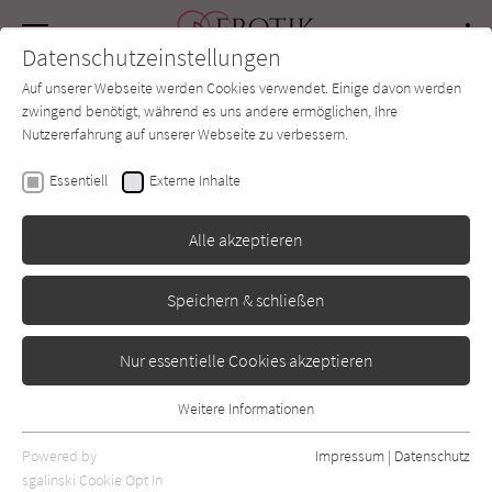
Navigation
Datenschutzeinstellungen
Couch
wechse
Auf unserer Webseite werden Cookies verwendet. Einige davon werden
Forum
Charts
Newsletter
SUCHE
zwingend benötigt, während es uns andere ermöglichen, Ihre
Nutzererfahrung auf unserer Webseite zu verbessern.
Marie Force
Essentiell
Externe Inhalte
Rückkehr nach Gansett
Alle akzeptieren
Island 8
Speichern & schließen
Montlake Romance
Erschienen: Januar 2017
Bibliogr. Angaben
0
Nur essentielle Cookies akzeptieren
Weitere Informationen
Essentiell
Essentielle Cookies werden für grundlegende Funktionen der
Powered by
Impressum
|
Datenschutz
Webseite benötigt. Dadurch ist gewährleistet, dass die Webseite
sgalinski Cookie Opt In