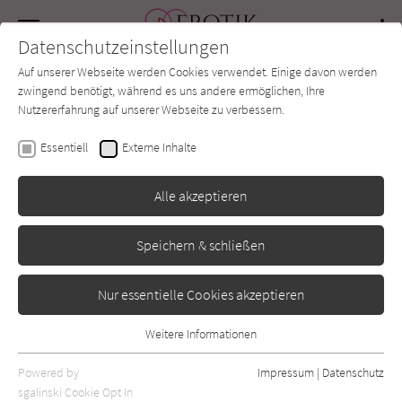
Navigation
Datenschutzeinstellungen
Couch
wechse
Auf unserer Webseite werden Cookies verwendet. Einige davon werden
Forum
Charts
Newsletter
SUCHE
zwingend benötigt, während es uns andere ermöglichen, Ihre
Nutzererfahrung auf unserer Webseite zu verbessern.
Marie Force
Essentiell
Externe Inhalte
Glück auf Gansett Island
Alle akzeptieren
4
Speichern & schließen
Montlake Romance
Erschienen: März 2015
Bibliogr. Angaben
0
Nur essentielle Cookies akzeptieren
Weitere Informationen
Essentiell
Essentielle Cookies werden für grundlegende Funktionen der
Powered by
Impressum
|
Datenschutz
Webseite benötigt. Dadurch ist gewährleistet, dass die Webseite
sgalinski Cookie Opt In