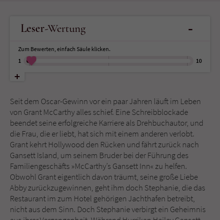
Name
tx_pwcomments_ahash
-
Leser
-Wertung
Anbieter
Literatur-Couch Medien GmbH & Co. KG
Zum Bewerten, einfach Säule klicken.
1
10
Laufzeit
1 Jahr
Zweck
Cookie für Kommentare einzelner Buchtitel
Seit dem Oscar-Gewinn vor ein paar Jahren läuft im Leben
von Grant McCarthy alles schief. Eine Schreibblockade
beendet seine erfolgreiche Karriere als Drehbuchautor, und
Name
fe_typo_user
die Frau, die er liebt, hat sich mit einem anderen verlobt.
Grant kehrt Hollywood den Rücken und fährt zurück nach
Anbieter
Literatur-Couch Medien GmbH & Co. KG
Gansett Island, um seinem Bruder bei der Führung des
Familiengeschäfts »McCarthy’s Gansett Inn« zu helfen.
Laufzeit
Session
Obwohl Grant eigentlich davon träumt, seine große Liebe
Abby zurückzugewinnen, geht ihm doch Stephanie, die das
Dieses Cookie gewährleistet die
Restaurant im zum Hotel gehörigen Jachthafen betreibt,
Kommunikation der Webseite mit dem
nicht aus dem Sinn. Doch Stephanie verbirgt ein Geheimnis
Zweck
Benutzer. Es wird benötigt um z. B. den
aus ihrer Vergangenheit. Während Hurrikan Hailey Gansett