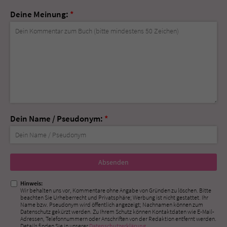
Deine Meinung:
*
Dein Name / Pseudonym:
*
Nicht
ausfüllen!
Hinweis:
Wir behalten uns vor, Kommentare ohne Angabe von Gründen zu löschen. Bitte
beachten Sie Urheberrecht und Privatsphäre; Werbung ist nicht gestattet. Ihr
Name bzw. Pseudonym wird öffentlich angezeigt; Nachnamen können zum
Datenschutz gekürzt werden. Zu Ihrem Schutz können Kontaktdaten wie E-Mail-
Adressen, Telefonnummern oder Anschriften von der Redaktion entfernt werden.
Details finden Sie in unserer
Datenschutzerklärung
.