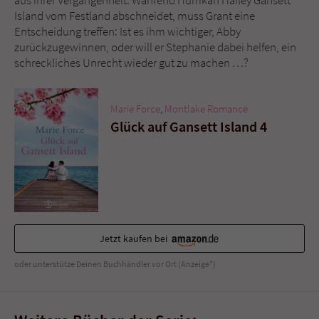
Sicherheitscode des Kontaktformulars zu
Island vom Festland abschneidet, muss Grant eine
überprüfen.
Entscheidung treffen: Ist es ihm wichtiger, Abby
zurückzugewinnen, oder will er Stephanie dabei helfen, ein
schreckliches Unrecht wieder gut zu machen …?
Marie Force
,
Montlake Romance
Glück auf Gansett Island 4
Jetzt kaufen bei
oder unterstütze Deinen Buchhändler vor Ort (Anzeige*)