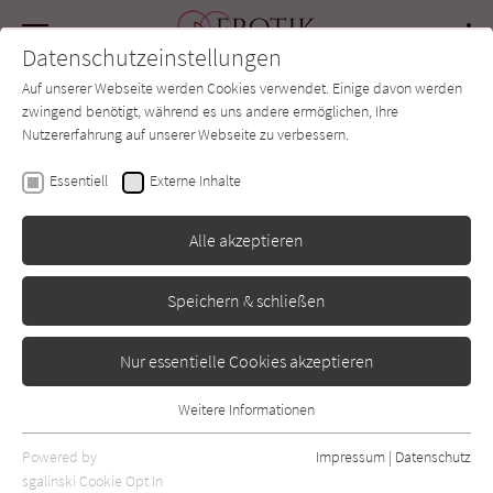
Navigation
Datenschutzeinstellungen
Couch
wechse
Auf unserer Webseite werden Cookies verwendet. Einige davon werden
Forum
Charts
Newsletter
SUCHE
zwingend benötigt, während es uns andere ermöglichen, Ihre
Nutzererfahrung auf unserer Webseite zu verbessern.
Erotik-Couch.de
Autor*in
Andy Claus
Essentiell
Externe Inhalte
Andy Claus
Alle akzeptieren
Speichern & schließen
Sortierung:
Standard
Nur essentielle Cookies akzeptieren
Alle Vorlieben anzeigen
Weitere Informationen
Essentiell
Alle Themen anzeigen
Essentielle Cookies werden für grundlegende Funktionen der
Powered by
Impressum
|
Datenschutz
Webseite benötigt. Dadurch ist gewährleistet, dass die Webseite
sgalinski Cookie Opt In
Alle Kategorien anzeigen