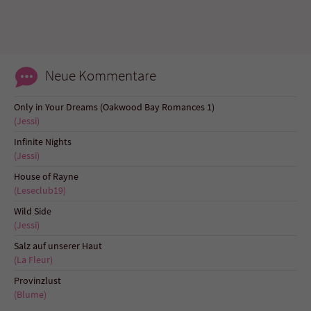
Sicherheitscode des Kontaktformulars zu
überprüfen.
Neue Kommentare
Only in Your Dreams (Oakwood Bay Romances 1)
(Jessi)
Infinite Nights
(Jessi)
House of Rayne
(Leseclub19)
Wild Side
(Jessi)
Salz auf unserer Haut
(La Fleur)
Provinzlust
(Blume)