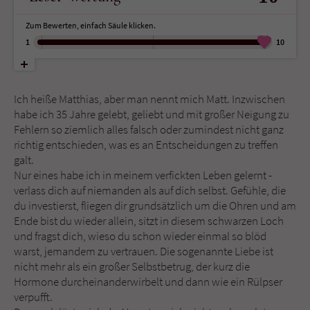
Zum Bewerten, einfach Säule klicken.
Name
tx_pwcomments_ahash
1
10
Anbieter
Literatur-Couch Medien GmbH & Co. KG
Laufzeit
1 Jahr
Ich heiße Matthias, aber man nennt mich Matt. Inzwischen
habe ich 35 Jahre gelebt, geliebt und mit großer Neigung zu
Zweck
Cookie für Kommentare einzelner Buchtitel
Fehlern so ziemlich alles falsch oder zumindest nicht ganz
richtig entschieden, was es an Entscheidungen zu treffen
galt.
Nur eines habe ich in meinem verfickten Leben gelernt -
Name
fe_typo_user
verlass dich auf niemanden als auf dich selbst. Gefühle, die
du investierst, fliegen dir grundsätzlich um die Ohren und am
Anbieter
Literatur-Couch Medien GmbH & Co. KG
Ende bist du wieder allein, sitzt in diesem schwarzen Loch
und fragst dich, wieso du schon wieder einmal so blöd
Laufzeit
Session
warst, jemandem zu vertrauen. Die sogenannte Liebe ist
nicht mehr als ein großer Selbstbetrug, der kurz die
Dieses Cookie gewährleistet die
Hormone durcheinanderwirbelt und dann wie ein Rülpser
Kommunikation der Webseite mit dem
verpufft.
Zweck
Benutzer. Es wird benötigt um z. B. den