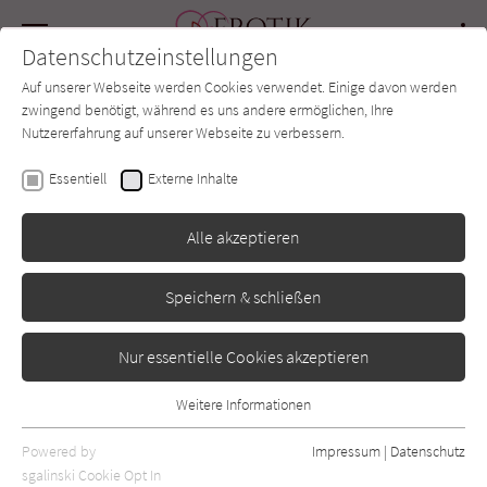
Navigation
Datenschutzeinstellungen
Couch
wechse
Auf unserer Webseite werden Cookies verwendet. Einige davon werden
Forum
Charts
Newsletter
SUCHE
zwingend benötigt, während es uns andere ermöglichen, Ihre
Nutzererfahrung auf unserer Webseite zu verbessern.
Andy Claus
Essentiell
Externe Inhalte
Bedingungslos 1: Drei ist
Alle akzeptieren
keiner zu viel
Speichern & schließen
Himmelstürmer
Erschienen: Februar 2020
0
Nur essentielle Cookies akzeptieren
Weitere Informationen
Essentiell
Essentielle Cookies werden für grundlegende Funktionen der
Powered by
Impressum
|
Datenschutz
Webseite benötigt. Dadurch ist gewährleistet, dass die Webseite
sgalinski Cookie Opt In