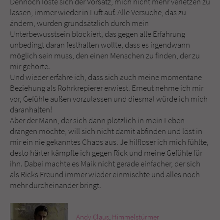
Dennoch löste sich der Vorsatz, mich nicht mehr verletzen zu
Sicherheitscode des Kontaktformulars zu
lassen, immer wieder in Luft auf. Alle Versuche, das zu
überprüfen.
ändern, wurden grundsätzlich durch mein
Unterbewusstsein blockiert, das gegen alle Erfahrung
unbedingt daran festhalten wollte, dass es irgendwann
möglich sein muss, den einen Menschen zu finden, der zu
mir gehörte.
Und wieder erfahre ich, dass sich auch meine momentane
Beziehung als Rohrkrepierer erwiest. Erneut nehme ich mir
vor, Gefühle außen vorzulassen und diesmal würde ich mich
daranhalten!
Aber der Mann, der sich dann plötzlich in mein Leben
drängen möchte, will sich nicht damit abfinden und löst in
mir ein nie gekanntes Chaos aus. Je hilfloser ich mich fühlte,
desto härter kämpfte ich gegen Rick und meine Gefühle für
ihn. Dabei machte es Maik nicht gerade einfacher, der sich
als Ricks Freund immer wieder einmischte und alles noch
mehr durcheinander bringt.
Andy Claus
,
Himmelstürmer