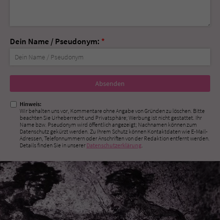
Dein Name / Pseudonym:
*
Nicht
ausfüllen!
Hinweis:
Wir behalten uns vor, Kommentare ohne Angabe von Gründen zu löschen. Bitte
beachten Sie Urheberrecht und Privatsphäre; Werbung ist nicht gestattet. Ihr
Name bzw. Pseudonym wird öffentlich angezeigt; Nachnamen können zum
Datenschutz gekürzt werden. Zu Ihrem Schutz können Kontaktdaten wie E-Mail-
Adressen, Telefonnummern oder Anschriften von der Redaktion entfernt werden.
Details finden Sie in unserer
Datenschutzerklärung
.