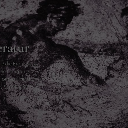
eratur
ie die Erotik dazu
he Literatur gibt
 seit es Literatur
s Schrift gibt.