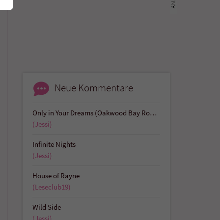
Neue Kommentare
Only in Your Dreams (Oakwood Bay Romances 1)
(Jessi)
Infinite Nights
(Jessi)
House of Rayne
(Leseclub19)
Wild Side
(Jessi)