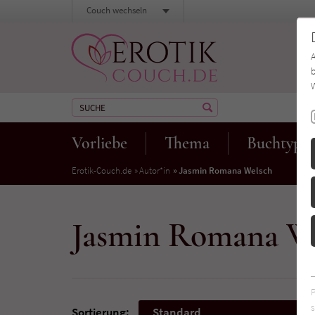
Couch wechseln
b
W
Vorliebe
Thema
Buchtyp
Erotik-Couch.de
Autor*in
Jasmin Romana Welsch
Jasmin Romana W
s
Sortierung:
Standard