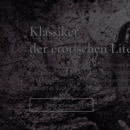
Klassiker
der erotischen Lit
Sex ist so alt wie die Menschheit. Wann und w
kam, wissen wir nicht. Was wir wissen: Erotisc
es nicht erst seit Fifty Shades of Grey, sondern
gibt, seit es Bücher gibt, vielleicht sogar, seit e
mehr erfahren