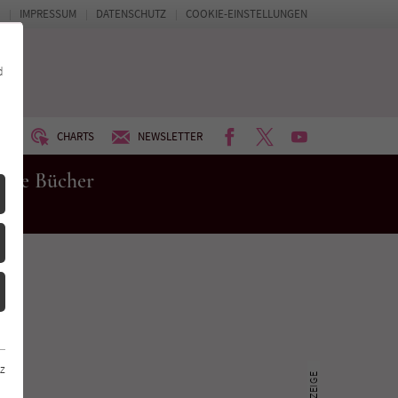
IMPRESSUM
DATENSCHUTZ
COOKIE-EINSTELLUNGEN
d
FACEBOOK
TWITTER
YOUTUBE
UM
CHARTS
NEWSLETTER
eue Bücher
z