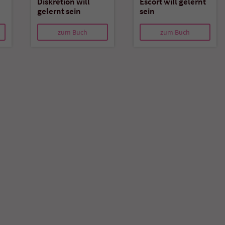
Diskretion will
Escort will gelernt
gelernt sein
sein
Name
tx_pwcomments_ahash
zum Buch
zum Buch
Anbieter
Literatur-Couch Medien GmbH & Co. KG
Laufzeit
1 Jahr
Zweck
Cookie für Kommentare einzelner Buchtitel
Name
fe_typo_user
Anbieter
Literatur-Couch Medien GmbH & Co. KG
Laufzeit
Session
Dieses Cookie gewährleistet die Kommunikation der
Webseite mit dem Benutzer. Es wird benötigt um z. B.
Zweck
den Sicherheitscode des Kontaktformulars zu