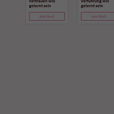
Vertrauen will
Verführung will
gelernt sein
gelernt sein
zum Buch
zum Buch