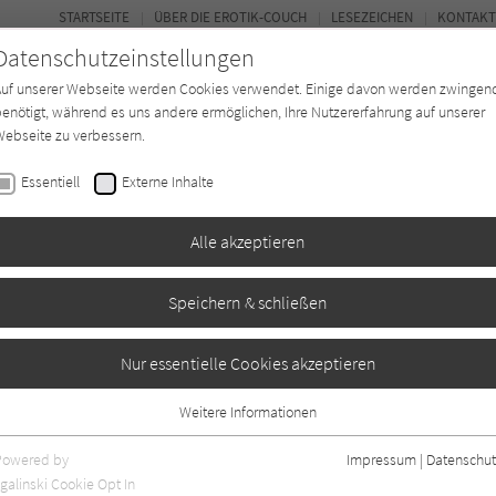
STARTSEITE
ÜBER DIE EROTIK-COUCH
LESEZEICHEN
KONTAKT
Datenschutzeinstellungen
Auf unserer Webseite werden Cookies verwendet. Einige davon werden zwingen
enötigt, während es uns andere ermöglichen, Ihre Nutzererfahrung auf unserer
ebseite zu verbessern.
FOR
Essentiell
Externe Inhalte
Autor*in
Verlage
Magazin
N
Alle akzeptieren
Speichern & schließen
elsch
Nur essentielle Cookies akzeptieren
Weitere Informationen
Essentiell
Essentielle Cookies werden für grundlegende Funktionen der Webseite
Powered by
Impressum
|
Datenschut
benötigt. Dadurch ist gewährleistet, dass die Webseite einwandfrei
galinski Cookie Opt In
nur rezensierte Titel anzeigen