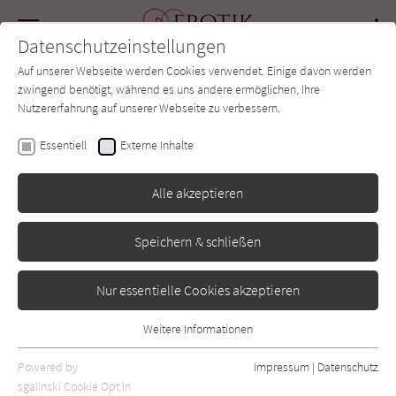
Navigation
Datenschutzeinstellungen
Couch
wechse
Auf unserer Webseite werden Cookies verwendet. Einige davon werden
Forum
Charts
Newsletter
SUCHE
zwingend benötigt, während es uns andere ermöglichen, Ihre
Nutzererfahrung auf unserer Webseite zu verbessern.
Marie Force
Essentiell
Externe Inhalte
Quantum 1: Tugendhaft
Alle akzeptieren
Montlake Romance
Erschienen: März 2016
0
Speichern & schließen
Nur essentielle Cookies akzeptieren
Weitere Informationen
Essentiell
Essentielle Cookies werden für grundlegende Funktionen der
Powered by
Impressum
|
Datenschutz
Webseite benötigt. Dadurch ist gewährleistet, dass die Webseite
sgalinski Cookie Opt In