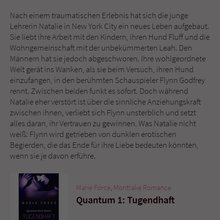
Nach einem traumatischen Erlebnis hat sich die junge
Name
tx_pwcomments_ahash
Lehrerin Natalie in New York City ein neues Leben aufgebaut.
Sie liebt ihre Arbeit mit den Kindern, ihren Hund Fluff und die
Anbieter
Literatur-Couch Medien GmbH & Co. KG
Wohngemeinschaft mit der unbekümmerten Leah. Den
Männern hat sie jedoch abgeschworen. Ihre wohlgeordnete
Laufzeit
1 Jahr
Welt gerät ins Wanken, als sie beim Versuch, ihren Hund
einzufangen, in den berühmten Schauspieler Flynn Godfrey
rennt. Zwischen beiden funkt es sofort. Doch während
Zweck
Cookie für Kommentare einzelner Buchtitel
Natalie eher verstört ist über die sinnliche Anziehungskraft
zwischen ihnen, verliebt sich Flynn unsterblich und setzt
alles daran, ihr Vertrauen zu gewinnen. Was Natalie nicht
Name
fe_typo_user
weiß: Flynn wird getrieben von dunklen erotischen
Begierden, die das Ende für ihre Liebe bedeuten könnten,
Anbieter
Literatur-Couch Medien GmbH & Co. KG
wenn sie je davon erführe.
Laufzeit
Session
Marie Force
,
Montlake Romance
Dieses Cookie gewährleistet die
Quantum 1: Tugendhaft
Kommunikation der Webseite mit dem
Zweck
Benutzer. Es wird benötigt um z. B. den