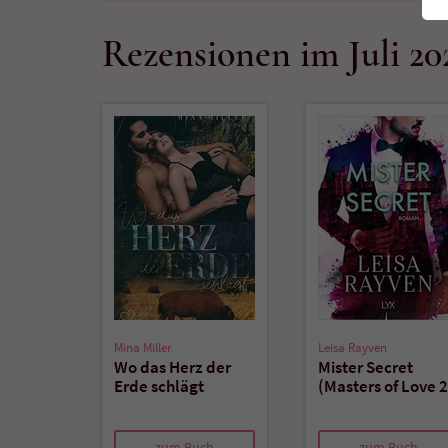
Rezensionen im Juli 20
Mina Miller
Leisa Rayven
Wo das Herz der
Mister Secret
Erde schlägt
(Masters of Love 2
zum Buch
zum Buch