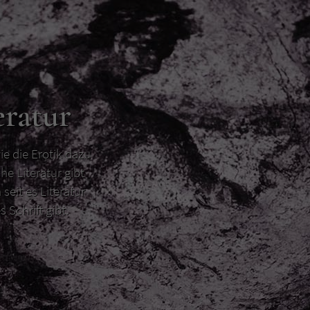
eratur
ie die Erotik dazu
he Literatur gibt
 seit es Literatur
s Schrift gibt.