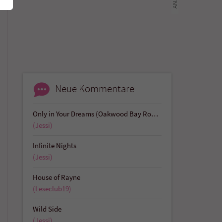
Neue Kommentare
Only in Your Dreams (Oakwood Bay Romances 1)
(Jessi)
Infinite Nights
(Jessi)
House of Rayne
(Leseclub19)
Wild Side
(Jessi)