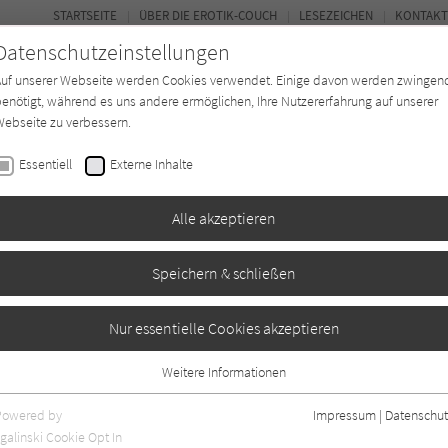
STARTSEITE
ÜBER DIE EROTIK-COUCH
LESEZEICHEN
KONTAKT
Datenschutzeinstellungen
Auf unserer Webseite werden Cookies verwendet. Einige davon werden zwingen
enötigt, während es uns andere ermöglichen, Ihre Nutzererfahrung auf unserer
ebseite zu verbessern.
FOR
Essentiell
Externe Inhalte
Autor*in
Verlage
Magazin
N
Alle akzeptieren
Speichern & schließen
Nur essentielle Cookies akzeptieren
Weitere Informationen
Essentiell
zensionen, Artikel und Beiträge.
Essentielle Cookies werden für grundlegende Funktionen der Webseite
Powered by
Impressum
|
Datenschut
benötigt. Dadurch ist gewährleistet, dass die Webseite einwandfrei
galinski Cookie Opt In