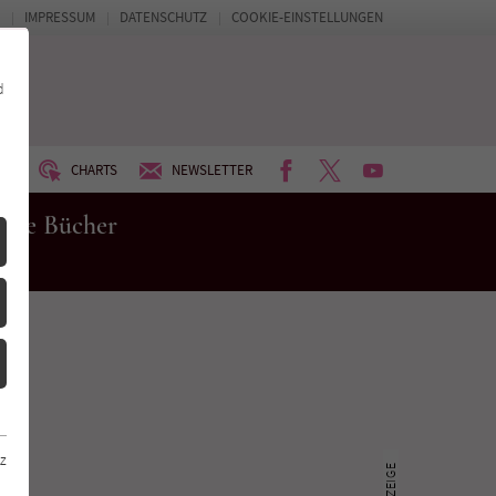
IMPRESSUM
DATENSCHUTZ
COOKIE-EINSTELLUNGEN
d
FACEBOOK
TWITTER
YOUTUBE
UM
CHARTS
NEWSLETTER
eue Bücher
z