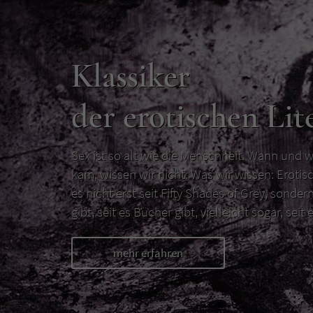
Klassiker
der erotischen Lit
Sex ist so alt wie die Menschheit. Wann und w
kam, wissen wir nicht. Was wir wissen: Erotisc
es nicht erst seit Fifty Shades of Grey, sondern
gibt, seit es Bücher gibt, vielleicht sogar, seit e
mehr erfahren