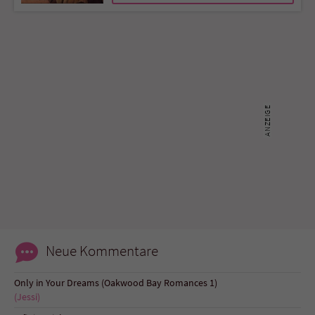
Name
tx_pwcomments_ahash
Anbieter
Literatur-Couch Medien GmbH & Co. KG
Laufzeit
1 Jahr
Zweck
Cookie für Kommentare einzelner Buchtitel
Name
fe_typo_user
Anbieter
Literatur-Couch Medien GmbH & Co. KG
Laufzeit
Session
Neue Kommentare
Dieses Cookie gewährleistet die
Only in Your Dreams (Oakwood Bay Romances 1)
Kommunikation der Webseite mit dem
(Jessi)
Zweck
Benutzer. Es wird benötigt um z. B. den