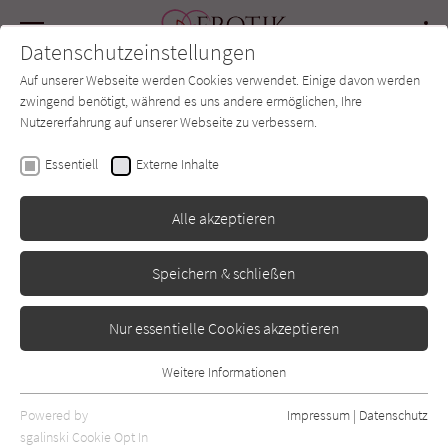
Navigation
Datenschutzeinstellungen
Couch
wechse
Auf unserer Webseite werden Cookies verwendet. Einige davon werden
Forum
Charts
Newsletter
SUCHE
zwingend benötigt, während es uns andere ermöglichen, Ihre
Nutzererfahrung auf unserer Webseite zu verbessern.
Erotik-Couch.de
Autor*in
Gabriele Di Caro
Essentiell
Externe Inhalte
Gabriele Di Caro
Alle akzeptieren
Speichern & schließen
Sortierung:
Standard
Nur essentielle Cookies akzeptieren
Alle Vorlieben anzeigen
Weitere Informationen
Essentiell
Alle Themen anzeigen
Essentielle Cookies werden für grundlegende Funktionen der
Powered by
Impressum
|
Datenschutz
Webseite benötigt. Dadurch ist gewährleistet, dass die Webseite
sgalinski Cookie Opt In
Alle Kategorien anzeigen