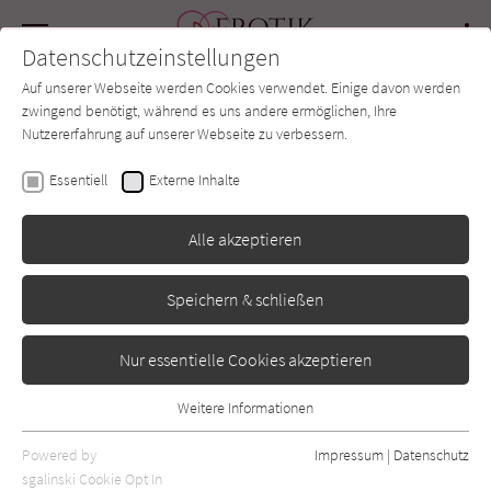
Navigation
Datenschutzeinstellungen
Couch
wechse
Auf unserer Webseite werden Cookies verwendet. Einige davon werden
Forum
Charts
Newsletter
SUCHE
zwingend benötigt, während es uns andere ermöglichen, Ihre
Nutzererfahrung auf unserer Webseite zu verbessern.
Erotik-Couch.de
Autor*in
Mary Gaitskill
Essentiell
Externe Inhalte
Mary Gaitskill
Alle akzeptieren
Speichern & schließen
Sortierung:
Standard
Nur essentielle Cookies akzeptieren
Alle Vorlieben anzeigen
Weitere Informationen
Essentiell
Alle Themen anzeigen
Essentielle Cookies werden für grundlegende Funktionen der
Powered by
Impressum
|
Datenschutz
Webseite benötigt. Dadurch ist gewährleistet, dass die Webseite
sgalinski Cookie Opt In
Alle Kategorien anzeigen