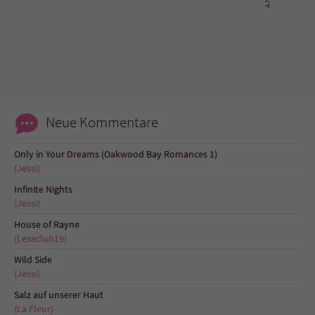
Name
tx_pwcomments_ahash
Anbieter
Literatur-Couch Medien GmbH & Co. KG
Laufzeit
1 Jahr
Neue Kommentare
Zweck
Cookie für Kommentare einzelner Buchtitel
Only in Your Dreams (Oakwood Bay Romances 1)
(Jessi)
Name
fe_typo_user
Infinite Nights
(Jessi)
Anbieter
Literatur-Couch Medien GmbH & Co. KG
House of Rayne
(Leseclub19)
Laufzeit
Session
Wild Side
Dieses Cookie gewährleistet die
(Jessi)
Kommunikation der Webseite mit dem
Salz auf unserer Haut
Zweck
Benutzer. Es wird benötigt um z. B. den
(La Fleur)