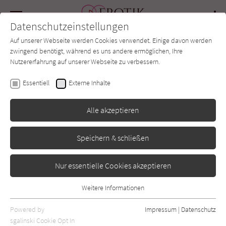
Navigation
Datenschutzeinstellungen
Couch
wechse
Auf unserer Webseite werden Cookies verwendet. Einige davon werden
Forum
Charts
Newsletter
SUCHE
zwingend benötigt, während es uns andere ermöglichen, Ihre
Nutzererfahrung auf unserer Webseite zu verbessern.
Erotik-Couch.de
Autor*in
Tina, Rose
Essentiell
Externe Inhalte
Tina, Rose
Alle akzeptieren
Speichern & schließen
Sortierung:
Standard
Nur essentielle Cookies akzeptieren
Alle Vorlieben anzeigen
Weitere Informationen
Essentiell
Alle Themen anzeigen
Essentielle Cookies werden für grundlegende Funktionen der
Powered by
Impressum
|
Datenschutz
Webseite benötigt. Dadurch ist gewährleistet, dass die Webseite
sgalinski Cookie Opt In
Alle Kategorien anzeigen