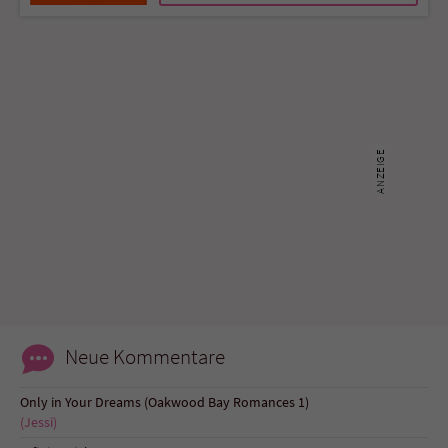
Name
tx_pwcomments_ahash
Anbieter
Literatur-Couch Medien GmbH & Co. KG
Laufzeit
1 Jahr
Zweck
Cookie für Kommentare einzelner Buchtitel
Name
fe_typo_user
Anbieter
Literatur-Couch Medien GmbH & Co. KG
Laufzeit
Session
Neue Kommentare
Dieses Cookie gewährleistet die
Only in Your Dreams (Oakwood Bay Romances 1)
Kommunikation der Webseite mit dem
(Jessi)
Zweck
Benutzer. Es wird benötigt um z. B. den