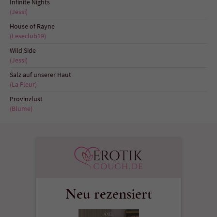
Infinite Nights
Sicherheitscode des Kontaktformulars zu
(Jessi)
überprüfen.
House of Rayne
(Leseclub19)
Wild Side
(Jessi)
Salz auf unserer Haut
(La Fleur)
Provinzlust
(Blume)
Neu rezensiert