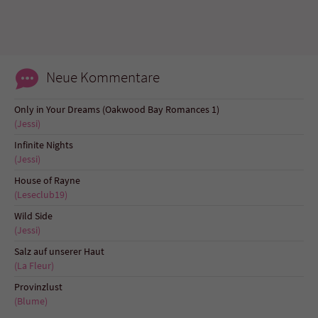
Sicherheitscode des Kontaktformulars zu
überprüfen.
Neue Kommentare
Only in Your Dreams (Oakwood Bay Romances 1)
(Jessi)
Infinite Nights
(Jessi)
House of Rayne
(Leseclub19)
Wild Side
(Jessi)
Salz auf unserer Haut
(La Fleur)
Provinzlust
(Blume)