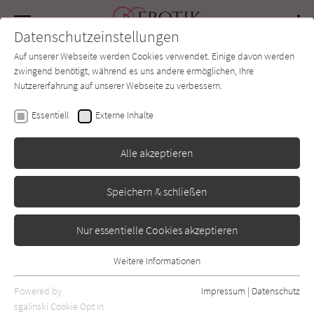
Navigation
Datenschutzeinstellungen
Couch
wechse
Auf unserer Webseite werden Cookies verwendet. Einige davon werden
Forum
Charts
Newsletter
SUCHE
zwingend benötigt, während es uns andere ermöglichen, Ihre
Nutzererfahrung auf unserer Webseite zu verbessern.
Erotik-Couch.de
Autor*in
Kichiku Neko
Essentiell
Externe Inhalte
Kichiku Neko
Alle akzeptieren
Speichern & schließen
Sortierung:
Standard
Nur essentielle Cookies akzeptieren
Alle Vorlieben anzeigen
Weitere Informationen
Essentiell
Alle Themen anzeigen
Essentielle Cookies werden für grundlegende Funktionen der
Powered by
Impressum
|
Datenschutz
Webseite benötigt. Dadurch ist gewährleistet, dass die Webseite
sgalinski Cookie Opt In
Alle Kategorien anzeigen