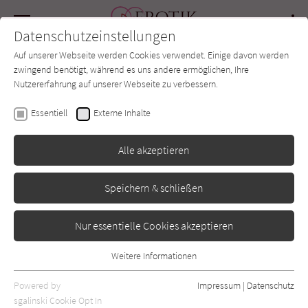
Navigation
Datenschutzeinstellungen
Couch
wechse
Auf unserer Webseite werden Cookies verwendet. Einige davon werden
Forum
Charts
Newsletter
SUCHE
zwingend benötigt, während es uns andere ermöglichen, Ihre
Nutzererfahrung auf unserer Webseite zu verbessern.
Stjepan Sejic
Essentiell
Externe Inhalte
Sonnenstein - Bd. 1
Alle akzeptieren
Panini
Erschienen: November 2015
0
Speichern & schließen
Nur essentielle Cookies akzeptieren
Weitere Informationen
Essentiell
Essentielle Cookies werden für grundlegende Funktionen der
Powered by
Impressum
|
Datenschutz
Webseite benötigt. Dadurch ist gewährleistet, dass die Webseite
sgalinski Cookie Opt In