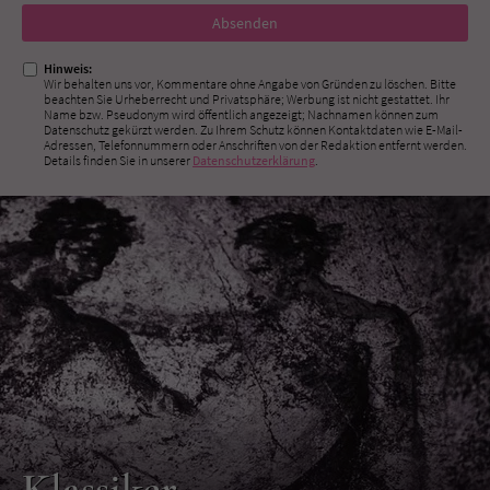
Nicht
ausfüllen!
Hinweis:
Wir behalten uns vor, Kommentare ohne Angabe von Gründen zu löschen. Bitte
beachten Sie Urheberrecht und Privatsphäre; Werbung ist nicht gestattet. Ihr
Name bzw. Pseudonym wird öffentlich angezeigt; Nachnamen können zum
Datenschutz gekürzt werden. Zu Ihrem Schutz können Kontaktdaten wie E-Mail-
Adressen, Telefonnummern oder Anschriften von der Redaktion entfernt werden.
Details finden Sie in unserer
Datenschutzerklärung
.
Klassiker