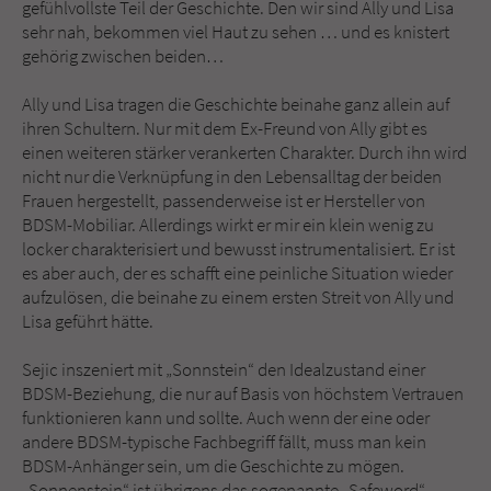
gefühlvollste Teil der Geschichte. Den wir sind Ally und Lisa
sehr nah, bekommen viel Haut zu sehen … und es knistert
gehörig zwischen beiden…
Ally und Lisa tragen die Geschichte beinahe ganz allein auf
ihren Schultern. Nur mit dem Ex-Freund von Ally gibt es
einen weiteren stärker verankerten Charakter. Durch ihn wird
nicht nur die Verknüpfung in den Lebensalltag der beiden
Frauen hergestellt, passenderweise ist er Hersteller von
BDSM-Mobiliar. Allerdings wirkt er mir ein klein wenig zu
locker charakterisiert und bewusst instrumentalisiert. Er ist
es aber auch, der es schafft eine peinliche Situation wieder
aufzulösen, die beinahe zu einem ersten Streit von Ally und
Lisa geführt hätte.
Sejic inszeniert mit „Sonnstein“ den Idealzustand einer
BDSM-Beziehung, die nur auf Basis von höchstem Vertrauen
funktionieren kann und sollte. Auch wenn der eine oder
andere BDSM-typische Fachbegriff fällt, muss man kein
BDSM-Anhänger sein, um die Geschichte zu mögen.
„Sonnenstein“ ist übrigens das sogenannte „Safeword“,