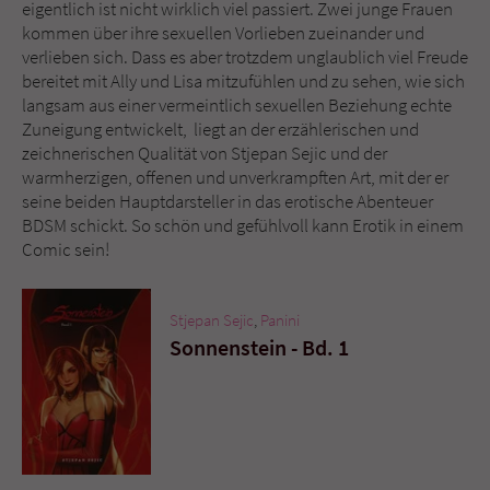
eigentlich ist nicht wirklich viel passiert. Zwei junge Frauen
kommen über ihre sexuellen Vorlieben zueinander und
verlieben sich. Dass es aber trotzdem unglaublich viel Freude
bereitet mit Ally und Lisa mitzufühlen und zu sehen, wie sich
langsam aus einer vermeintlich sexuellen Beziehung echte
Zuneigung entwickelt, liegt an der erzählerischen und
zeichnerischen Qualität von Stjepan Sejic und der
warmherzigen, offenen und unverkrampften Art, mit der er
seine beiden Hauptdarsteller in das erotische Abenteuer
BDSM schickt. So schön und gefühlvoll kann Erotik in einem
Comic sein!
Stjepan Sejic
,
Panini
Sonnenstein - Bd. 1