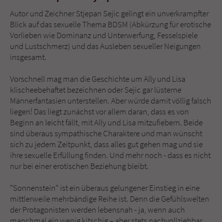
Autor und Zeichner Stjepan Sejic gelingt ein unverkrampfter
Blick auf das sexuelle Thema BDSM (Abkürzung für erotische
Vorlieben wie Dominanz und Unterwerfung, Fesselspiele
und Lustschmerz) und das Ausleben sexueller Neigungen
insgesamt.
Vorschnell mag man die Geschichte um Ally und Lisa
klischeebehaftet bezeichnen oder Sejic gar lüsterne
Männerfantasien unterstellen. Aber würde damit völlig falsch
liegen! Das liegt zunächst vor allem daran, dass es von
Beginn an leicht fällt, mit Ally und Lisa mitzufiebern. Beide
sind überaus sympathische Charaktere und man wünscht
sich zu jedem Zeitpunkt, dass alles gut gehen mag und sie
ihre sexuelle Erfüllung finden. Und mehr noch - dass es nicht
nur bei einer erotischen Beziehung bleibt.
"Sonnenstein" ist ein überaus gelungener Einstieg in eine
mittlerweile mehrbändige Reihe ist. Denn die Gefühlswelten
der Protagonisten werden lebensnah - ja, wenn auch
manchmal ein wenig kitschig – aber stets nachvollziehbar