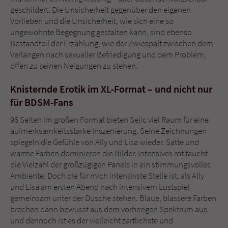
geschildert. Die Unsicherheit gegenüber den eigenen
Vorlieben und die Unsicherheit, wie sich eine so
ungewohnte Begegnung gestalten kann, sind ebenso
Bestandteil der Erzählung, wie der Zwiespalt zwischen dem
Verlangen nach sexueller Befriedigung und dem Problem,
offen zu seinen Neigungen zu stehen.
Knisternde Erotik im XL-Format – und nicht nur
für BDSM-Fans
96 Seiten im großen Format bieten Sejic viel Raum für eine
aufmerksamkeitsstarke Inszenierung. Seine Zeichnungen
spiegeln die Gefühle von Ally und Lisa wieder. Satte und
warme Farben dominieren die Bilder. Intensives rot taucht
die Vielzahl der großzügigen Panels in ein stimmungsvolles
Ambiente. Doch die für mich intensivste Stelle ist, als Ally
und Lisa am ersten Abend nach intensivem Lustspiel
gemeinsam unter der Dusche stehen. Blaue, blassere Farben
brechen dann bewusst aus dem vorherigen Spektrum aus
und dennoch ist es der vielleicht zärtlichste und