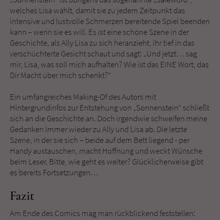
welches Lisa wählt, damit sie zu jedem Zeitpunkt das
intensive und lustvolle Schmerzen bereitende Spiel beenden
kann – wenn sie es will. Es ist eine schöne Szene in der
Geschichte, als Ally Lisa zu sich heranzieht, ihr tief in das
verschüchterte Gesicht schaut und sagt: „Und jetzt… sag
mir, Lisa, was soll mich aufhalten? Wie ist das EINE Wort, das
Dir Macht über mich schenkt?“
Ein umfangreiches Making-Of des Autors mit
Hintergrundinfos zur Entstehung von „Sonnenstein“ schließt
sich an die Geschichte an. Doch irgendwie schweifen meine
Gedanken immer wieder zu Ally und Lisa ab. Die letzte
Szene, in der sie sich – beide auf dem Bett liegend - per
Handy austauschen, macht Hoffnung und weckt Wünsche
beim Leser. Bitte, wie geht es weiter? Glücklicherweise gibt
es bereits Fortsetzungen…
Fazit
Am Ende des Comics mag man rückblickend feststellen: