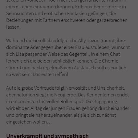
Sicherheitscode des Kontaktformulars zu
ihrem Leben einräumen können. Entsprechend sind sie in
überprüfen.
Sehnsüchten und erotischen Fantasien gefangen, die
Beziehungen mit Partnern erschweren oder gar zerbrechen
lassen.
Während die beruflich erfolgreiche Ally davon träumt, ihre
dominante Ader gegenüber einer Frau auszuleben, wünscht
sich Lisa passender Weise das Gegenteil. In einem Chat
lernen sich die beiden schließlich kennen. Die Chemie
stimmt und nach regelmäßigem Austausch soll es endlich
so weit sein: Das erste Treffen!
Auf die große Vorfreude folgt Nervosität und Unsicherheit,
aber natürlich siegt die Neugierde. Das Kennenlernen endet
in einem ersten lustvollen Rollenspiel. Die Begegnung
wirbelt den Alltag der jungen Frauen gehörig durcheinander
und bringt sie näher zueinander, als sie sich zunächst
eingestehen wollen…
Unverkrampft und sympathisch