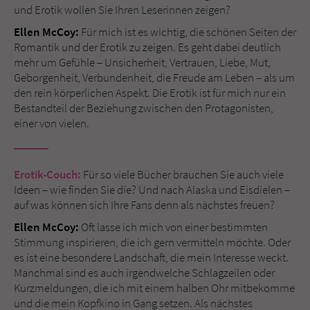
und Erotik wollen Sie Ihren Leserinnen zeigen?
Ellen McCoy:
Für mich ist es wichtig, die schönen Seiten der
Romantik und der Erotik zu zeigen. Es geht dabei deutlich
mehr um Gefühle – Unsicherheit, Vertrauen, Liebe, Mut,
Geborgenheit, Verbundenheit, die Freude am Leben – als um
den rein körperlichen Aspekt. Die Erotik ist für mich nur ein
Bestandteil der Beziehung zwischen den Protagonisten,
einer von vielen.
Erotik-Couch:
Für so viele Bücher brauchen Sie auch viele
Ideen – wie finden Sie die? Und nach Alaska und Eisdielen –
auf was können sich Ihre Fans denn als nächstes freuen?
Ellen McCoy:
Oft lasse ich mich von einer bestimmten
Stimmung inspirieren, die ich gern vermitteln möchte. Oder
es ist eine besondere Landschaft, die mein Interesse weckt.
Manchmal sind es auch irgendwelche Schlagzeilen oder
Kurzmeldungen, die ich mit einem halben Ohr mitbekomme
und die mein Kopfkino in Gang setzen. Als nächstes