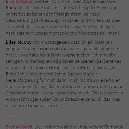
Erotik-Couch:
Generell kommt in Ihren Büchern sehr viel
Romantisches bis Erotisches drin vor, bei jeder Bewegung
knistert es zwischen den Protagonisten, bei jeder
Beschreibung der Kleidung, in Blicken und Worten. Darüber
zu schreiben ist eine Kunst und fällt vielen Schriftstellern
nach eigener Aussage nicht so leicht. Wie ist das bei Ihnen?
Ellen McCoy:
Ich muss zugeben, dass ich ein bisschen
gebraucht habe, bis ich mich an diese Thematik rangetraut
habe, zuvor habe ich ja Fantasy geschrieben. Ich schreibe
sehr gern romantische und prickelnde Szenen, bei denen es
hauptsächlich um die Gefühlswelt der Protagonisten geht.
Beim Schreiben von erotischen Szenen liegt die
Herausforderung für mich darin, mich nicht zu wiederholen,
ohne sonderlich ausgefallen werden zu müssen, denn meine
Geschichten sind in erster Linie romantisch. Oft lasse ich den
Akt an sich sogar außen vor und beschreibe nur all das, was
davor und danach passiert.
Erotik-Couch:
Was ist Ihnen dabei wichtig, welche Romantik