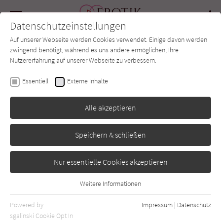
Navigation
Datenschutzeinstellungen
Couch
wechse
Auf unserer Webseite werden Cookies verwendet. Einige davon werden
Forum
Charts
Newsletter
SUCHE
zwingend benötigt, während es uns andere ermöglichen, Ihre
Nutzererfahrung auf unserer Webseite zu verbessern.
Erotik-Couch.de
Magazin
Interview
05 2020 - Ellen McCoy
Essentiell
Externe Inhalte
05.2020
Sigrid Tinz im Gespräch mit Ellen McCoy, Autorin
Alle akzeptieren
von „Cremig zart verführt“.
Speichern & schließen
Nur essentielle Cookies akzeptieren
Weitere Informationen
Essentiell
Essentielle Cookies werden für grundlegende Funktionen der
Powered by
Impressum
|
Datenschutz
Webseite benötigt. Dadurch ist gewährleistet, dass die Webseite
sgalinski Cookie Opt In