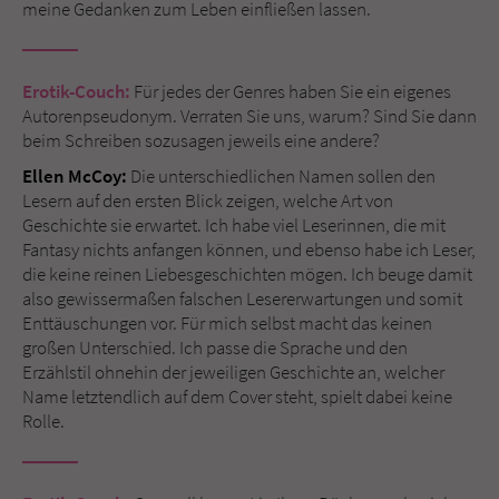
Sicherheitscode des Kontaktformulars zu
meine Gedanken zum Leben einfließen lassen.
überprüfen.
Erotik-Couch:
Für jedes der Genres haben Sie ein eigenes
Autorenpseudonym. Verraten Sie uns, warum? Sind Sie dann
beim Schreiben sozusagen jeweils eine andere?
Ellen McCoy:
Die unterschiedlichen Namen sollen den
Lesern auf den ersten Blick zeigen, welche Art von
Geschichte sie erwartet. Ich habe viel Leserinnen, die mit
Fantasy nichts anfangen können, und ebenso habe ich Leser,
die keine reinen Liebesgeschichten mögen. Ich beuge damit
also gewissermaßen falschen Lesererwartungen und somit
Enttäuschungen vor. Für mich selbst macht das keinen
großen Unterschied. Ich passe die Sprache und den
Erzählstil ohnehin der jeweiligen Geschichte an, welcher
Name letztendlich auf dem Cover steht, spielt dabei keine
Rolle.