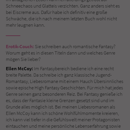
Schneechaos und Glatteis verzichten. Ganz anders sieht es
bei Eiscreme aus. Dafür habe ich definitiv eine große
Name
tx_pwcomments_ahash
Schwäche, die ich nach meinem letzten Buch wohl nicht
mehr leugnen kann.
Anbieter
Literatur-Couch Medien GmbH & Co. KG
Laufzeit
1 Jahr
Erotik-Couch:
Sie schreiben auch romantische Fantasy?
Worum geht es in diesen Titeln dann und welches Genre
Zweck
Cookie für Kommentare einzelner Buchtitel
mögen Sie lieber?
Ellen McCoy:
Im Fantasybereich bediene ich eine recht
Name
fe_typo_user
breite Palette. Da schreibe ich ganz klassische Jugend-
Romantasy, Liebesromane mit einem Hauch Übersinnliches
Anbieter
Literatur-Couch Medien GmbH & Co. KG
sowie epische High Fantasy Geschichten. Für mich hat jedes
Genre seinen ganz besonderen Reiz. Bei Fantasy genieße ich
Laufzeit
Session
es, dass der Fantasie kleine Grenzen gesetzt sind und im
Grunde alles möglich ist. Bei meinen Liebesromanen als
Dieses Cookie gewährleistet die
Ellen McCoy kann ich schöne Wohlfühlmomente kreieren,
Kommunikation der Webseite mit dem
ich kann viel tiefer in die Gefühlswelt meiner Protagonisten
Zweck
Benutzer. Es wird benötigt um z. B. den
eintauchen und meine persönliche Lebenserfahrung sowie