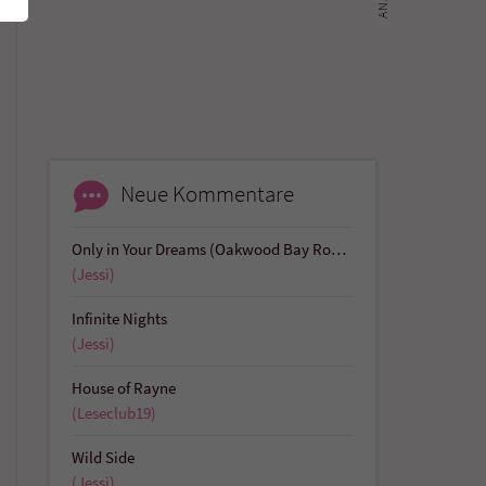
Neue Kommentare
Only in Your Dreams (Oakwood Bay Romances 1)
(Jessi)
Infinite Nights
(Jessi)
House of Rayne
(Leseclub19)
Wild Side
(Jessi)