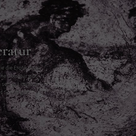
eratur
ie die Erotik dazu
he Literatur gibt
 seit es Literatur
s Schrift gibt.