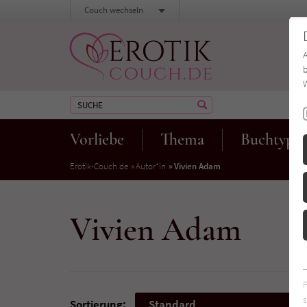
Couch wechseln
b
W
Vorliebe
Thema
Buchtyp
Erotik-Couch.de
Autor*in
Vivien Adam
Vivien Adam
s
Sortierung:
Standard