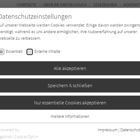
STARTSEITE
ÜBER DIE EROTIK-COUCH
LESEZEICHEN
KONTAKT
Datenschutzeinstellungen
Auf unserer Webseite werden Cookies verwendet. Einige davon werden zwingen
enötigt, während es uns andere ermöglichen, Ihre Nutzererfahrung auf unserer
ebseite zu verbessern.
FOR
Essentiell
Externe Inhalte
Autor*in
Verlage
Magazin
N
Alle akzeptieren
Speichern & schließen
Nur essentielle Cookies akzeptieren
Weitere Informationen
Essentiell
Essentielle Cookies werden für grundlegende Funktionen der Webseite
Powered by
Impressum
|
Datenschut
benötigt. Dadurch ist gewährleistet, dass die Webseite einwandfrei
galinski Cookie Opt In
nur rezensierte Titel anzeigen