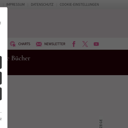
IMPRESSUM
DATENSCHUTZ
COOKIE-EINSTELLUNGEN
d
FACEBOOK
TWITTER
YOUTUBE
UM
CHARTS
NEWSLETTER
eue Bücher
z