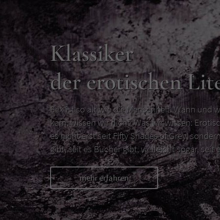
Klassiker
der erotischen Lit
Sex ist so alt wie die Menschheit. Wann und w
kam, wissen wir nicht. Was wir wissen: Erotisc
es nicht erst seit Fifty Shades of Grey, sondern
gibt, seit es Bücher gibt, vielleicht sogar, seit e
mehr erfahren