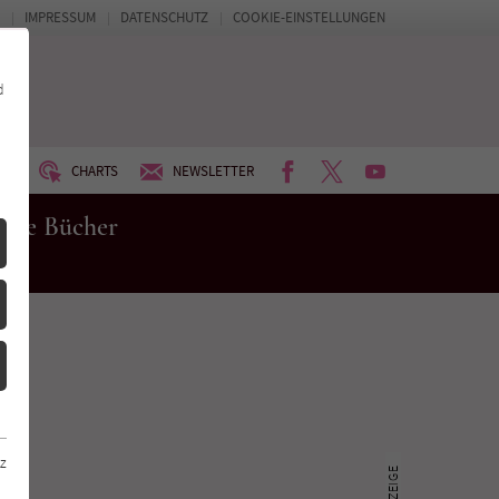
IMPRESSUM
DATENSCHUTZ
COOKIE-EINSTELLUNGEN
d
FACEBOOK
TWITTER
YOUTUBE
UM
CHARTS
NEWSLETTER
eue Bücher
z