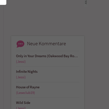
Neue Kommentare
Only in Your Dreams (Oakwood Bay Romances 1)
(Jessi)
Infinite Nights
(Jessi)
House of Rayne
(Leseclub19)
Wild Side
(Jessi)