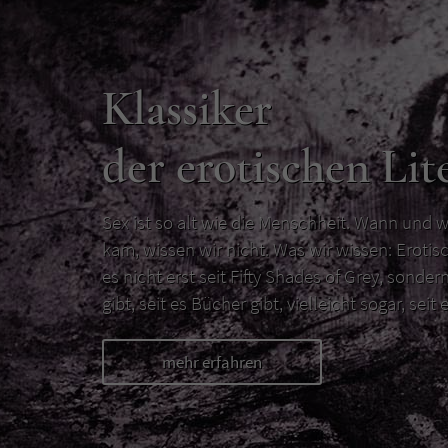
Klassiker
der erotischen Lit
Sex ist so alt wie die Menschheit. Wann und w
kam, wissen wir nicht. Was wir wissen: Erotisc
es nicht erst seit Fifty Shades of Grey, sondern
gibt, seit es Bücher gibt, vielleicht sogar, seit e
mehr erfahren