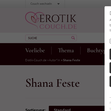
Couch wechseln
b
W
Vorliebe
Thema
Buchtyp
Erotik-Couch.de
Autor*in
Shana Feste
Shana Feste
s
Sortierung:
Standard