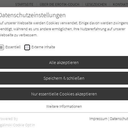
STARTSEITE
ÜBER DIE EROTIK-COUCH
LESEZEICHEN
KONTAKT
Datenschutzeinstellungen
Auf unserer Webseite werden Cookies verwendet. Einige davon werden zwingen
enötigt, während es uns andere ermöglichen, Ihre Nutzererfahrung auf unserer
ebseite zu verbessern.
FOR
Essentiell
Externe Inhalte
Autor*in
Verlage
Magazin
N
Alle akzeptieren
Speichern & schließen
Nur essentielle Cookies akzeptieren
Weitere Informationen
Essentiell
Essentielle Cookies werden für grundlegende Funktionen der Webseite
Powered by
Impressum
|
Datenschut
benötigt. Dadurch ist gewährleistet, dass die Webseite einwandfrei
galinski Cookie Opt In
nur rezensierte Titel anzeigen