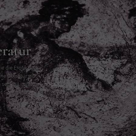
eratur
ie die Erotik dazu
he Literatur gibt
 seit es Literatur
s Schrift gibt.