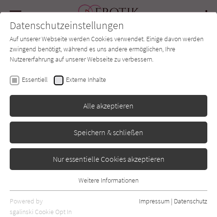
Navigation
Datenschutzeinstellungen
Couch
wechse
Auf unserer Webseite werden Cookies verwendet. Einige davon werden
Forum
Charts
Newsletter
SUCHE
zwingend benötigt, während es uns andere ermöglichen, Ihre
Nutzererfahrung auf unserer Webseite zu verbessern.
Erotik-Couch.de
Autor*in
Avery Flynn
Essentiell
Externe Inhalte
Avery Flynn
Alle akzeptieren
Speichern & schließen
Sortierung:
Standard
Nur essentielle Cookies akzeptieren
Alle Vorlieben anzeigen
Weitere Informationen
Essentiell
Alle Themen anzeigen
Essentielle Cookies werden für grundlegende Funktionen der
Powered by
Impressum
|
Datenschutz
Webseite benötigt. Dadurch ist gewährleistet, dass die Webseite
sgalinski Cookie Opt In
Alle Kategorien anzeigen