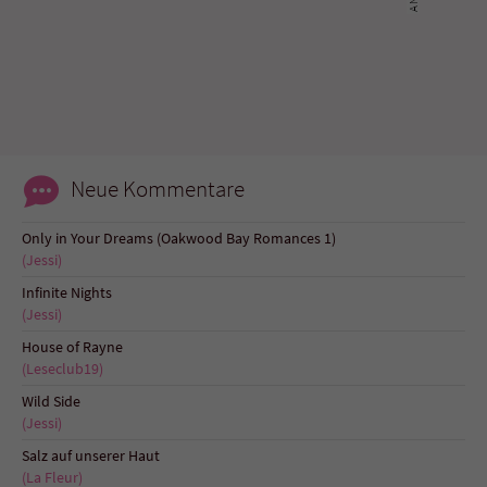
Name
tx_pwcomments_ahash
Anbieter
Literatur-Couch Medien GmbH & Co. KG
Laufzeit
1 Jahr
Neue Kommentare
Zweck
Cookie für Kommentare einzelner Buchtitel
Only in Your Dreams (Oakwood Bay Romances 1)
(Jessi)
Name
fe_typo_user
Infinite Nights
(Jessi)
Anbieter
Literatur-Couch Medien GmbH & Co. KG
House of Rayne
(Leseclub19)
Laufzeit
Session
Wild Side
Dieses Cookie gewährleistet die
(Jessi)
Kommunikation der Webseite mit dem
Salz auf unserer Haut
Zweck
Benutzer. Es wird benötigt um z. B. den
(La Fleur)