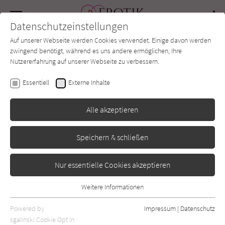
Navigation
Datenschutzeinstellungen
Couch
wechse
Auf unserer Webseite werden Cookies verwendet. Einige davon werden
Forum
Charts
Newsletter
SUCHE
zwingend benötigt, während es uns andere ermöglichen, Ihre
Nutzererfahrung auf unserer Webseite zu verbessern.
Erotik-Couch.de
Autor*in
Robert Rose
Essentiell
Externe Inhalte
Robert Rose
Alle akzeptieren
Speichern & schließen
Sortierung:
Standard
Nur essentielle Cookies akzeptieren
Alle Vorlieben anzeigen
Weitere Informationen
Essentiell
Alle Themen anzeigen
Essentielle Cookies werden für grundlegende Funktionen der
Powered by
Impressum
|
Datenschutz
Webseite benötigt. Dadurch ist gewährleistet, dass die Webseite
sgalinski Cookie Opt In
Alle Kategorien anzeigen