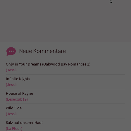
Name
tx_pwcomments_ahash
Anbieter
Literatur-Couch Medien GmbH & Co. KG
Laufzeit
1 Jahr
Neue Kommentare
Zweck
Cookie für Kommentare einzelner Buchtitel
Only in Your Dreams (Oakwood Bay Romances 1)
(Jessi)
Name
fe_typo_user
Infinite Nights
(Jessi)
Anbieter
Literatur-Couch Medien GmbH & Co. KG
House of Rayne
(Leseclub19)
Laufzeit
Session
Wild Side
Dieses Cookie gewährleistet die
(Jessi)
Kommunikation der Webseite mit dem
Salz auf unserer Haut
Zweck
Benutzer. Es wird benötigt um z. B. den
(La Fleur)