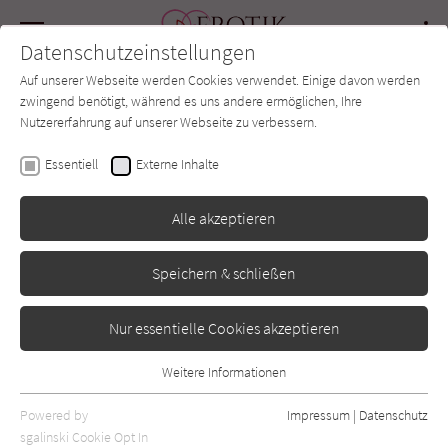
Navigation
Datenschutzeinstellungen
Couch
wechse
Auf unserer Webseite werden Cookies verwendet. Einige davon werden
Forum
Charts
Newsletter
SUCHE
zwingend benötigt, während es uns andere ermöglichen, Ihre
Nutzererfahrung auf unserer Webseite zu verbessern.
Erotik-Couch.de
Autor*in
Rainer Moritz
Essentiell
Externe Inhalte
Rainer Moritz
Alle akzeptieren
Speichern & schließen
Sortierung:
Standard
Nur essentielle Cookies akzeptieren
Alle Vorlieben anzeigen
Weitere Informationen
Essentiell
Alle Themen anzeigen
Essentielle Cookies werden für grundlegende Funktionen der
Powered by
Impressum
|
Datenschutz
Webseite benötigt. Dadurch ist gewährleistet, dass die Webseite
sgalinski Cookie Opt In
Alle Kategorien anzeigen