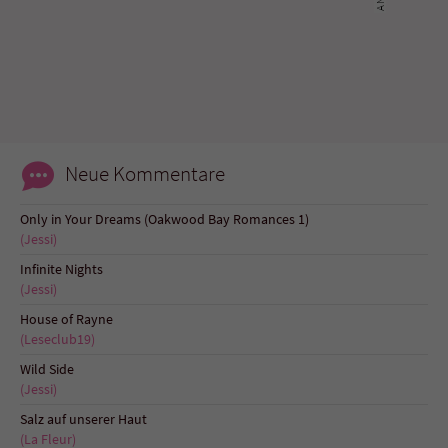
Name
tx_pwcomments_ahash
Anbieter
Literatur-Couch Medien GmbH & Co. KG
Laufzeit
1 Jahr
Neue Kommentare
Zweck
Cookie für Kommentare einzelner Buchtitel
Only in Your Dreams (Oakwood Bay Romances 1)
(Jessi)
Name
fe_typo_user
Infinite Nights
(Jessi)
Anbieter
Literatur-Couch Medien GmbH & Co. KG
House of Rayne
(Leseclub19)
Laufzeit
Session
Wild Side
Dieses Cookie gewährleistet die
(Jessi)
Kommunikation der Webseite mit dem
Salz auf unserer Haut
Zweck
Benutzer. Es wird benötigt um z. B. den
(La Fleur)