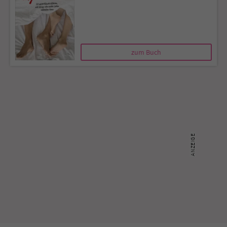
Name
tx_pwcomments_ahash
Anbieter
Literatur-Couch Medien GmbH & Co. KG
zum Buch
Laufzeit
1 Jahr
Zweck
Cookie für Kommentare einzelner Buchtitel
Name
fe_typo_user
Anbieter
Literatur-Couch Medien GmbH & Co. KG
Laufzeit
Session
Dieses Cookie gewährleistet die
Kommunikation der Webseite mit dem
Zweck
Benutzer. Es wird benötigt um z. B. den