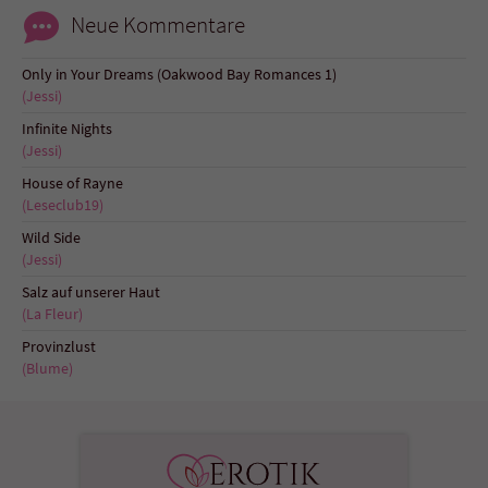
Sicherheitscode des Kontaktformulars zu
Neue Kommentare
überprüfen.
Only in Your Dreams (Oakwood Bay Romances 1)
(Jessi)
Infinite Nights
(Jessi)
House of Rayne
(Leseclub19)
Wild Side
(Jessi)
Salz auf unserer Haut
(La Fleur)
Provinzlust
(Blume)