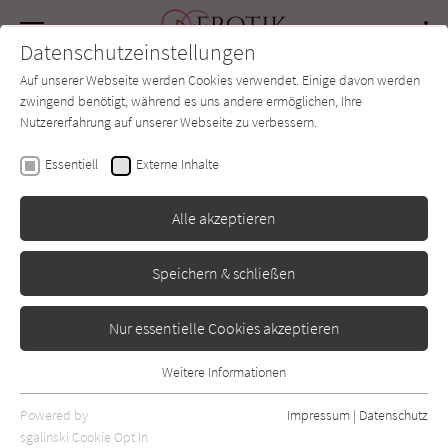
Navigation
Datenschutzeinstellungen
Couch
wechse
Auf unserer Webseite werden Cookies verwendet. Einige davon werden
Forum
Charts
Newsletter
SUCHE
zwingend benötigt, während es uns andere ermöglichen, Ihre
Nutzererfahrung auf unserer Webseite zu verbessern.
Erotik-Couch.de
Verlage
Schwarzkopf & Schwarzkopf
Essentiell
Externe Inhalte
Schwarzkopf &
Alle akzeptieren
Schwarzkopf
Speichern & schließen
Erotische Literatur erschienen bei "Scharzkopf &
Nur essentielle Cookies akzeptieren
Schwarzkopf" auf Erotik-Couch.de.
Weitere Informationen
Essentiell
Sortierung:
Essentielle Cookies werden für grundlegende Funktionen der
Powered by
Impressum
|
Datenschutz
Webseite benötigt. Dadurch ist gewährleistet, dass die Webseite
Standard
sgalinski Cookie Opt In