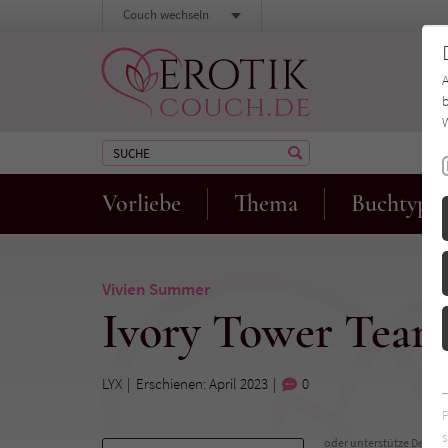
Couch wechseln
b
W
Vorliebe
Thema
Buchtyp
Vivien Summer
Ivory Tower Tears
LYX
Erschienen: April 2023
0
s
oder unterstütze Deinen