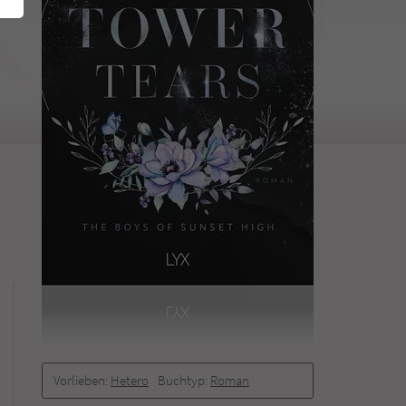
Vorlieben:
Hetero
Buchtyp:
Roman