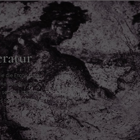
eratur
ie die Erotik dazu
he Literatur gibt
 seit es Literatur
s Schrift gibt.