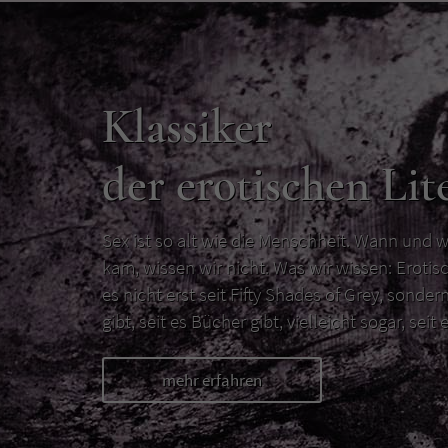
Klassiker
der erotischen Lit
Sex ist so alt wie die Menschheit. Wann und w
kam, wissen wir nicht. Was wir wissen: Erotisc
es nicht erst seit Fifty Shades of Grey, sondern
gibt, seit es Bücher gibt, vielleicht sogar, seit e
mehr erfahren