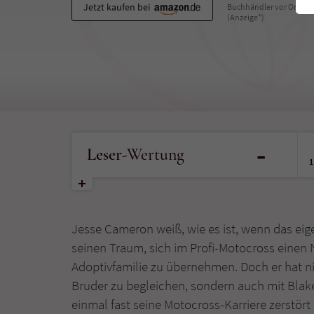
Jetzt kaufen bei
Buchhändler vor Ort
(Anzeige*)
-
Leser
-Wertung
1
Jesse Cameron weiß, wie es ist, wenn das eig
seinen Traum, sich im Profi-Motocross eine
Adoptivfamilie zu übernehmen. Doch er hat ni
Bruder zu begleichen, sondern auch mit Blak
einmal fast seine Motocross-Karriere zerstört h