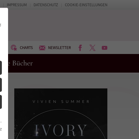
IMPRESSUM
DATENSCHUTZ
COOKIE-EINSTELLUNGEN
d
FACEBOOK
TWITTER
YOUTUBE
UM
CHARTS
NEWSLETTER
eue Bücher
z