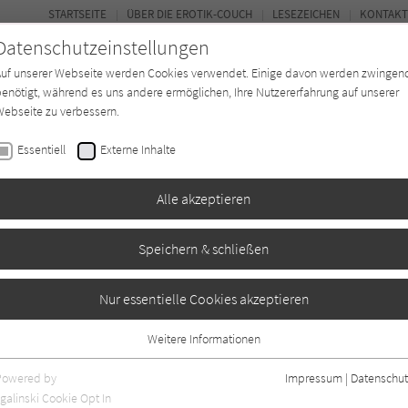
STARTSEITE
ÜBER DIE EROTIK-COUCH
LESEZEICHEN
KONTAKT
Datenschutzeinstellungen
Auf unserer Webseite werden Cookies verwendet. Einige davon werden zwingen
enötigt, während es uns andere ermöglichen, Ihre Nutzererfahrung auf unserer
ebseite zu verbessern.
FOR
Essentiell
Externe Inhalte
Autor*in
Verlage
Magazin
N
Alle akzeptieren
Speichern & schließen
Nur essentielle Cookies akzeptieren
Weitere Informationen
Essentiell
Essentielle Cookies werden für grundlegende Funktionen der Webseite
Powered by
Impressum
|
Datenschut
benötigt. Dadurch ist gewährleistet, dass die Webseite einwandfrei
galinski Cookie Opt In