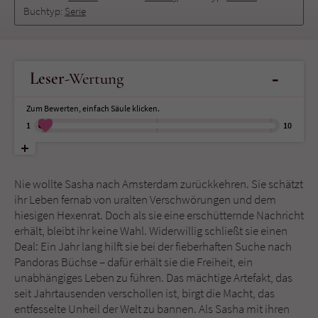
Buchtyp:
Serie
Name
tx_pwcomments_ahash
Anbieter
Literatur-Couch Medien GmbH & Co. KG
-
Leser
-Wertung
Laufzeit
1 Jahr
Zum Bewerten, einfach Säule klicken.
1
10
Zweck
Cookie für Kommentare einzelner Buchtitel
Name
fe_typo_user
Nie wollte Sasha nach Amsterdam zurückkehren. Sie schätzt
ihr Leben fernab von uralten Verschwörungen und dem
Anbieter
Literatur-Couch Medien GmbH & Co. KG
hiesigen Hexenrat. Doch als sie eine erschütternde Nachricht
erhält, bleibt ihr keine Wahl. Widerwillig schließt sie einen
Laufzeit
Session
Deal: Ein Jahr lang hilft sie bei der fieberhaften Suche nach
Pandoras Büchse – dafür erhält sie die Freiheit, ein
Dieses Cookie gewährleistet die
unabhängiges Leben zu führen. Das mächtige Artefakt, das
Kommunikation der Webseite mit dem
seit Jahrtausenden verschollen ist, birgt die Macht, das
Zweck
Benutzer. Es wird benötigt um z. B. den
entfesselte Unheil der Welt zu bannen. Als Sasha mit ihren