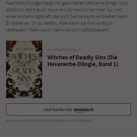
Sicherheitscode des Kontaktformulars zu
Nachforschungen beginnt, geschehen seltsame Dinge, und
überprüfen.
plötzlich steht auch noch ein Alchemist vor ihrer Tür, mit
einer Anziehungskraft, der sich Sasha kaum entziehen kann.
Er bietet an, ihr zu helfen. Aber kann sie ihm wirklich
vertrauen? Mehr noch: Kann sie sich selbst trauen?
Ava Reed
,
Penguin
Witches of Deadly Sins (Die
Hexenerbe-Dilogie, Band 1)
Jetzt kaufen bei
oder unterstütze Deinen Buchhändler vor Ort (Anzeige*)