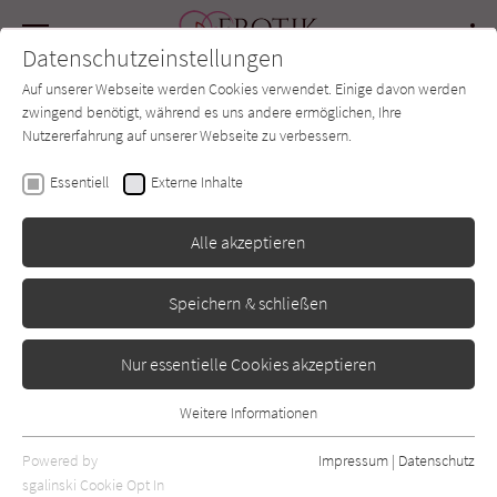
Navigation
Datenschutzeinstellungen
Couch
wechse
Auf unserer Webseite werden Cookies verwendet. Einige davon werden
Forum
Charts
Newsletter
SUCHE
zwingend benötigt, während es uns andere ermöglichen, Ihre
Nutzererfahrung auf unserer Webseite zu verbessern.
Ava Reed
Essentiell
Externe Inhalte
Witches of Deadly Sins
Alle akzeptieren
(Die Hexenerbe-Dilogie,
Speichern & schließen
Band 1)
Nur essentielle Cookies akzeptieren
Penguin
Erschienen: September 2025
0
Weitere Informationen
Essentiell
Essentielle Cookies werden für grundlegende Funktionen der
Powered by
Impressum
|
Datenschutz
Webseite benötigt. Dadurch ist gewährleistet, dass die Webseite
sgalinski Cookie Opt In