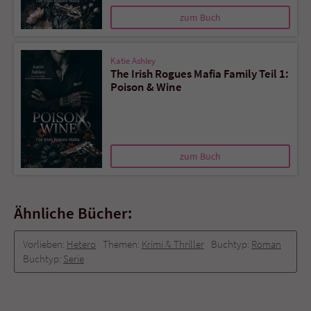
zum Buch
Katie Ashley
The Irish Rogues Mafia Family Teil 1:
Poison & Wine
zum Buch
Ähnliche Bücher:
Vorlieben:
Hetero
Themen:
Krimi & Thriller
Buchtyp:
Roman
Buchtyp:
Serie