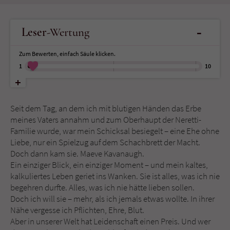
Name
tx_pwcomments_ahash
-
Leser
-Wertung
Anbieter
Literatur-Couch Medien GmbH & Co. KG
Zum Bewerten, einfach Säule klicken.
1
10
Laufzeit
1 Jahr
Zweck
Cookie für Kommentare einzelner Buchtitel
Seit dem Tag, an dem ich mit blutigen Händen das Erbe
meines Vaters annahm und zum Oberhaupt der Neretti-
Name
fe_typo_user
Familie wurde, war mein Schicksal besiegelt – eine Ehe ohne
Liebe, nur ein Spielzug auf dem Schachbrett der Macht.
Anbieter
Literatur-Couch Medien GmbH & Co. KG
Doch dann kam sie. Maeve Kavanaugh.
Ein einziger Blick, ein einziger Moment – und mein kaltes,
kalkuliertes Leben geriet ins Wanken. Sie ist alles, was ich nie
Laufzeit
Session
begehren durfte. Alles, was ich nie hätte lieben sollen.
Doch ich will sie – mehr, als ich jemals etwas wollte. In ihrer
Dieses Cookie gewährleistet die
Nähe vergesse ich Pflichten, Ehre, Blut.
Kommunikation der Webseite mit dem
Aber in unserer Welt hat Leidenschaft einen Preis. Und wer
Zweck
Benutzer. Es wird benötigt um z. B. den