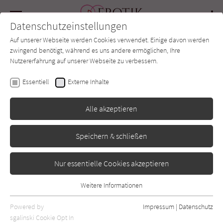
Navigation
Datenschutzeinstellungen
Couch
wechse
Auf unserer Webseite werden Cookies verwendet. Einige davon werden
Forum
Charts
Newsletter
SUCHE
zwingend benötigt, während es uns andere ermöglichen, Ihre
Nutzererfahrung auf unserer Webseite zu verbessern.
Katie Ashley
Essentiell
Externe Inhalte
The Irish Rogues Mafia
Alle akzeptieren
Family Teil 3: Fix You
Speichern & schließen
Plaisir d’Amour
Erschienen: August 2025
0
Nur essentielle Cookies akzeptieren
Weitere Informationen
Essentiell
Essentielle Cookies werden für grundlegende Funktionen der
Powered by
Impressum
|
Datenschutz
Webseite benötigt. Dadurch ist gewährleistet, dass die Webseite
sgalinski Cookie Opt In