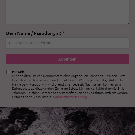
Dein Name / Pseudonym:
*
Nicht
ausfüllen!
Hinweis:
Wir behalten uns vor, Kommentare ohne Angabe von Gründen zu löschen. Bitte
beachten Sie Urheberrecht und Privatsphäre; Werbung ist nicht gestattet. Ihr
Name bzw. Pseudonym wird öffentlich angezeigt; Nachnamen können zum
Datenschutz gekürzt werden. Zu Ihrem Schutz können Kontaktdaten wie E-Mail-
Adressen, Telefonnummern oder Anschriften von der Redaktion entfernt werden.
Details finden Sie in unserer
Datenschutzerklärung
.