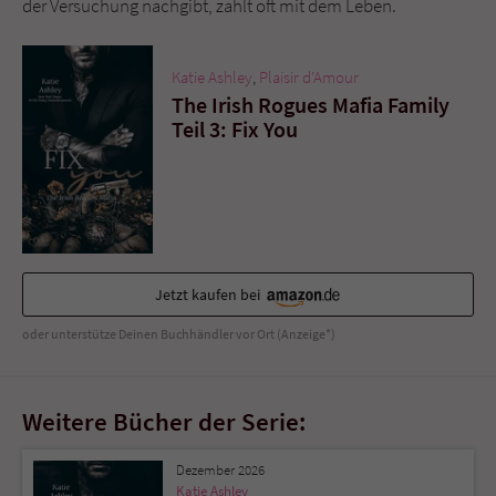
der Versuchung nachgibt, zahlt oft mit dem Leben.
Sicherheitscode des Kontaktformulars zu
überprüfen.
Katie Ashley
,
Plaisir d’Amour
The Irish Rogues Mafia Family
Teil 3: Fix You
Jetzt kaufen bei
oder unterstütze Deinen Buchhändler vor Ort (Anzeige*)
Weitere Bücher der Serie:
Dezember 2026
Katie Ashley