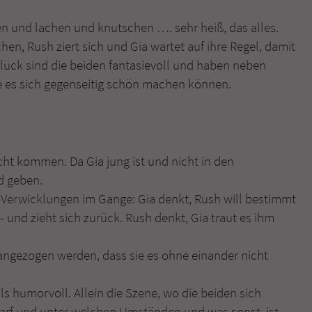
überprüfen.
ten und lachen und knutschen …. sehr heiß, das alles.
hen, Rush ziert sich und Gia wartet auf ihre Regel, damit
Glück sind die beiden fantasievoll und haben neben
e es sich gegenseitig schön machen können.
icht kommen. Da Gia jung ist und nicht in den
d geben.
Verwicklungen im Gange: Gia denkt, Rush will bestimmt
- und zieht sich zurück. Rush denkt, Gia traut es ihm
 angezogen werden, dass sie es ohne einander nicht
s humorvoll. Allein die Szene, wo die beiden sich
arf und unter welchen Umständen und was sonst, ist