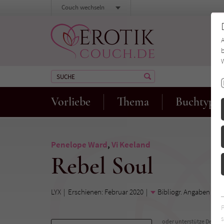
Couch wechseln
b
W
Vorliebe
Thema
Buchtyp
Penelope Ward
,
Vi Keeland
Rebel Soul
LYX
Erschienen: Februar 2020
Bibliogr. Angaben
s
oder unterstütze Deinen