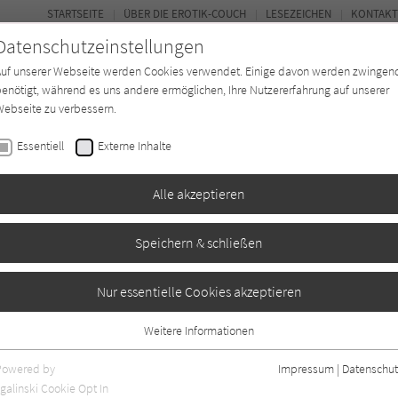
STARTSEITE
ÜBER DIE EROTIK-COUCH
LESEZEICHEN
KONTAKT
Datenschutzeinstellungen
Auf unserer Webseite werden Cookies verwendet. Einige davon werden zwingen
enötigt, während es uns andere ermöglichen, Ihre Nutzererfahrung auf unserer
ebseite zu verbessern.
FOR
Essentiell
Externe Inhalte
Autor*in
Verlage
Magazin
N
Alle akzeptieren
Speichern & schließen
Nur essentielle Cookies akzeptieren
Weitere Informationen
Essentiell
0
Essentielle Cookies werden für grundlegende Funktionen der Webseite
Powered by
Impressum
|
Datenschut
benötigt. Dadurch ist gewährleistet, dass die Webseite einwandfrei
galinski Cookie Opt In