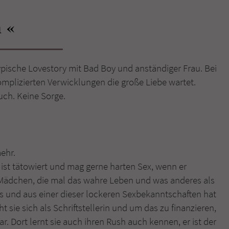
h
Name
tx_pwcomments_ahash
Anbieter
Literatur-Couch Medien GmbH & Co. KG
pische Lovestory mit Bad Boy und anständiger Frau. Bei
Laufzeit
1 Jahr
mplizierten Verwicklungen die große Liebe wartet.
Zweck
Cookie für Kommentare einzelner Buchtitel
ch. Keine Sorge.
Name
fe_typo_user
ehr.
Anbieter
Literatur-Couch Medien GmbH & Co. KG
 ist tätowiert und mag gerne harten Sex, wenn er
Laufzeit
Session
ve Mädchen, die mal das wahre Leben und was anderes als
its und aus einer dieser lockeren Sexbekanntschaften hat
Dieses Cookie gewährleistet die Kommunikation der
t sie sich als Schriftstellerin und um das zu finanzieren,
Webseite mit dem Benutzer. Es wird benötigt um z. B.
Zweck
Bar. Dort lernt sie auch ihren Rush auch kennen, er ist der
den Sicherheitscode des Kontaktformulars zu