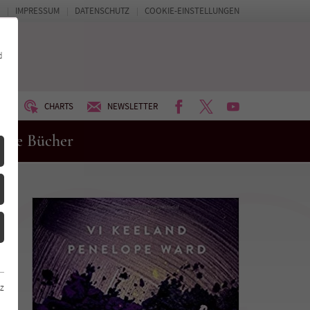
IMPRESSUM
DATENSCHUTZ
COOKIE-EINSTELLUNGEN
d
FACEBOOK
TWITTER
YOUTUBE
UM
CHARTS
NEWSLETTER
eue Bücher
z