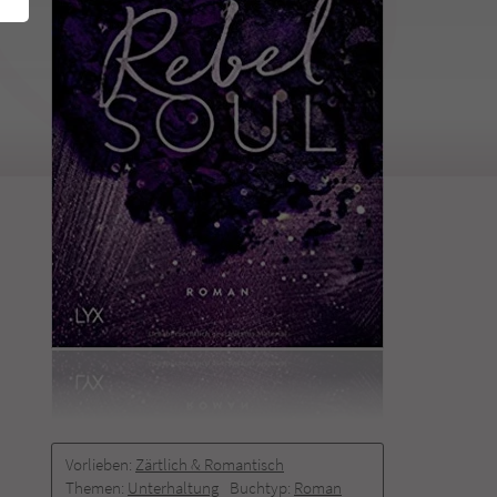
Vorlieben:
Zärtlich & Romantisch
Themen:
Unterhaltung
Buchtyp:
Roman