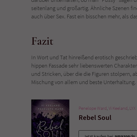
seitenlang und großartig. Ähnliche Szenen fin
auch über Sex. Fast ein bisschen mehr, als da
Fazit
In Wort und Tat hinreißend erotisch geschrie
hippen Fassade sehr liebenswerten Charakter
und Stricken, über die die Figuren stolpern, a
Mischung von allem und beste Unterhaltung.
Penelope Ward
,
Vi Keeland
,
LYX
Rebel Soul
Jetzt kaufen bei