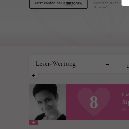
Jetzt kaufen bei
Buchhändler vor Ort
(Anzeige*)
-
Leser
-Wertung
1
Ero
8
Si
Mär