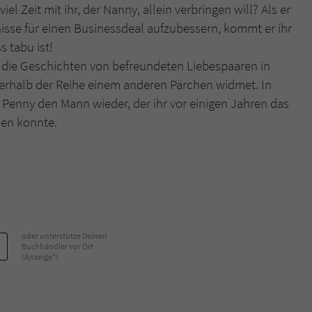
el Zeit mit ihr, der Nanny, allein verbringen will? Als er
nisse für einen Businessdeal aufzubessern, kommt er ihr
Name
tx_pwcomments_ahash
s tabu ist!
lt die Geschichten von befreundeten Liebespaaren in
Anbieter
Literatur-Couch Medien GmbH & Co. KG
erhalb der Reihe einem anderen Pärchen widmet. In
Laufzeit
1 Jahr
in Penny den Mann wieder, der ihr vor einigen Jahren das
sen konnte.
Zweck
Cookie für Kommentare einzelner Buchtitel
Name
fe_typo_user
Anbieter
Literatur-Couch Medien GmbH & Co. KG
oder unterstütze Deinen
Laufzeit
Session
Buchhändler vor Ort
(Anzeige*)
Dieses Cookie gewährleistet die Kommunikation der
Webseite mit dem Benutzer. Es wird benötigt um z. B.
Zweck
den Sicherheitscode des Kontaktformulars zu