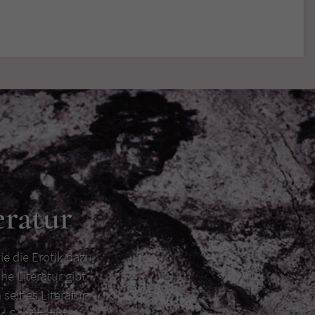
eratur
ie die Erotik dazu
he Literatur gibt
 seit es Literatur
s Schrift gibt.