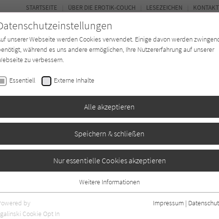
STARTSEITE
ÜBER DIE EROTIK-COUCH
LESEZEICHEN
KONTAKT
Datenschutzeinstellungen
Auf unserer Webseite werden Cookies verwendet. Einige davon werden zwingen
enötigt, während es uns andere ermöglichen, Ihre Nutzererfahrung auf unserer
ebseite zu verbessern.
FOR
Essentiell
Externe Inhalte
Autor*in
Verlage
Magazin
N
Alle akzeptieren
Speichern & schließen
Nur essentielle Cookies akzeptieren
Weitere Informationen
Essentiell
Essentielle Cookies werden für grundlegende Funktionen der Webseite
Powered by
Impressum
|
Datenschut
benötigt. Dadurch ist gewährleistet, dass die Webseite einwandfrei
galinski Cookie Opt In