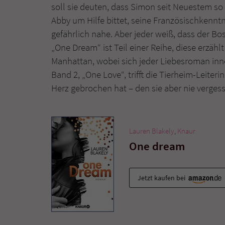
soll sie deuten, dass Simon seit Neuestem so vi
Abby um Hilfe bittet, seine Französischkennt
gefährlich nahe. Aber jeder weiß, dass der Bos
„One Dream“ ist Teil einer Reihe, diese erzäh
Manhattan, wobei sich jeder Liebesroman inn
Band 2, „One Love“, trifft die Tierheim-Leiter
Herz gebrochen hat – den sie aber nie verges
Lauren Blakely
,
Knaur
One dream
Jetzt kaufen bei