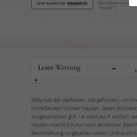
Jetzt kaufen bei
Buchhändler vor Ort
(Anzeige*)
-
Leser
-Wertung
1
Abby hat den perfekten Job gefunden, um ihre
hinreißenden kleinen Hayden. Deren alleinerz
ausgesprochen gut – er sieht auch einfach v
Hayden macht ihn nur noch attraktiver. Bald h
Beschreibung vorgesehen waren. Und auch Sim