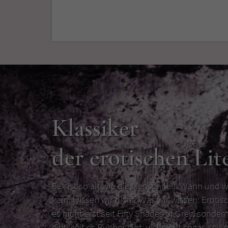
Klassiker
der erotischen Lit
Sex ist so alt wie die Menschheit. Wann und w
kam, wissen wir nicht. Was wir wissen: Erotisc
es nicht erst seit Fifty Shades of Grey, sondern
gibt, seit es Bücher gibt, vielleicht sogar, seit e