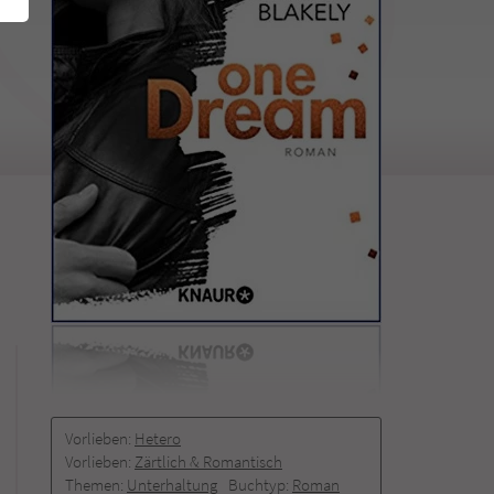
Vorlieben:
Hetero
Vorlieben:
Zärtlich & Romantisch
Themen:
Unterhaltung
Buchtyp:
Roman