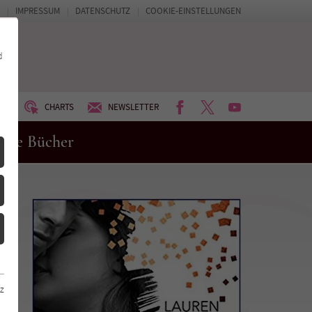
IMPRESSUM
DATENSCHUTZ
COOKIE-EINSTELLUNGEN
d
FACEBOOK
TWITTER
YOUTUBE
UM
CHARTS
NEWSLETTER
eue Bücher
z