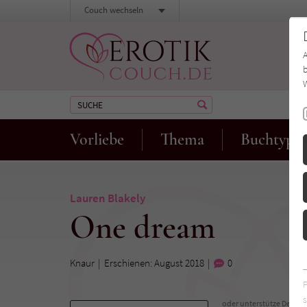
Couch wechseln
b
W
Vorliebe
Thema
Buchtyp
Lauren Blakely
One dream
Knaur
Erschienen: August 2018
0
s
oder unterstütze Deinen