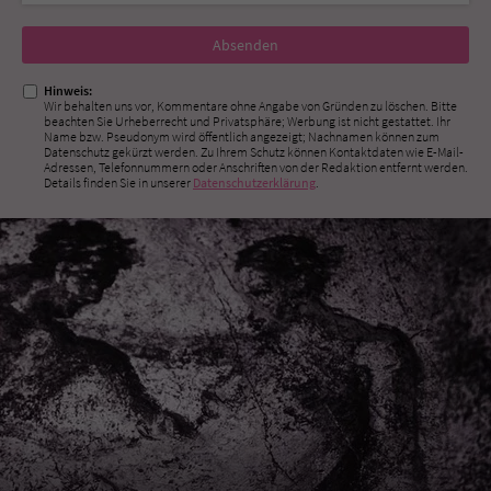
Nicht
ausfüllen!
Hinweis:
Wir behalten uns vor, Kommentare ohne Angabe von Gründen zu löschen. Bitte
beachten Sie Urheberrecht und Privatsphäre; Werbung ist nicht gestattet. Ihr
Name bzw. Pseudonym wird öffentlich angezeigt; Nachnamen können zum
Datenschutz gekürzt werden. Zu Ihrem Schutz können Kontaktdaten wie E-Mail-
Adressen, Telefonnummern oder Anschriften von der Redaktion entfernt werden.
Details finden Sie in unserer
Datenschutzerklärung
.