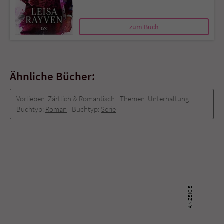
zum Buch
Ähnliche Bücher:
Vorlieben:
Zärtlich & Romantisch
Themen:
Unterhaltung
Buchtyp:
Roman
Buchtyp:
Serie