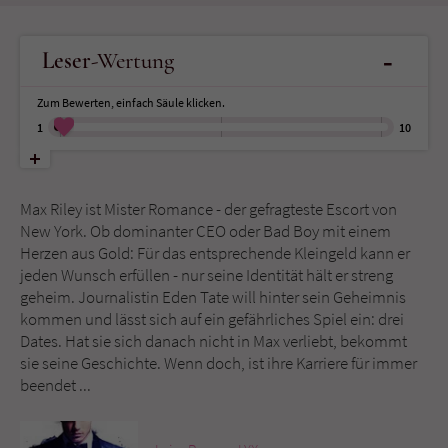
Name
tx_pwcomments_ahash
-
Leser
-Wertung
Anbieter
Literatur-Couch Medien GmbH & Co. KG
Zum Bewerten, einfach Säule klicken.
1
10
Laufzeit
1 Jahr
Zweck
Cookie für Kommentare einzelner Buchtitel
Max Riley ist Mister Romance - der gefragteste Escort von
New York. Ob dominanter CEO oder Bad Boy mit einem
Herzen aus Gold: Für das entsprechende Kleingeld kann er
Name
fe_typo_user
jeden Wunsch erfüllen - nur seine Identität hält er streng
geheim. Journalistin Eden Tate will hinter sein Geheimnis
Anbieter
Literatur-Couch Medien GmbH & Co. KG
kommen und lässt sich auf ein gefährliches Spiel ein: drei
Dates. Hat sie sich danach nicht in Max verliebt, bekommt
Laufzeit
Session
sie seine Geschichte. Wenn doch, ist ihre Karriere für immer
beendet ...
Dieses Cookie gewährleistet die
Kommunikation der Webseite mit dem
Zweck
Benutzer. Es wird benötigt um z. B. den