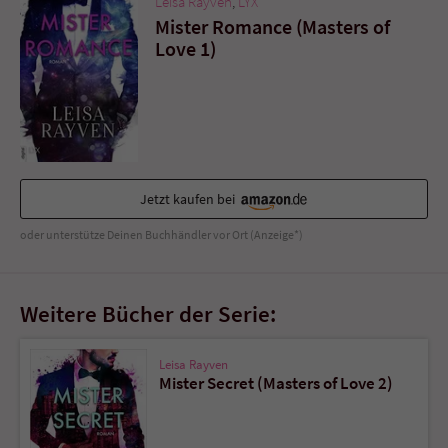
Leisa Rayven
,
LYX
Sicherheitscode des Kontaktformulars zu
Mister Romance (Masters of
überprüfen.
Love 1)
Jetzt kaufen bei
oder unterstütze Deinen Buchhändler vor Ort (Anzeige*)
Weitere Bücher der Serie:
Leisa Rayven
Mister Secret (Masters of Love 2)