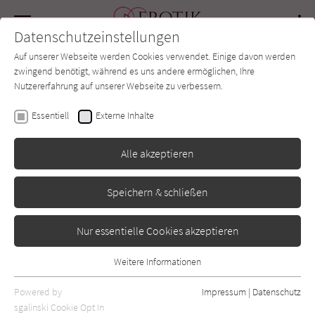
Navigation
Datenschutzeinstellungen
Couch
wechse
Auf unserer Webseite werden Cookies verwendet. Einige davon werden
Forum
Charts
Newsletter
SUCHE
zwingend benötigt, während es uns andere ermöglichen, Ihre
Nutzererfahrung auf unserer Webseite zu verbessern.
Leisa Rayven
Essentiell
Externe Inhalte
Mister Romance (Masters
Alle akzeptieren
of Love 1)
Speichern & schließen
LYX
Erschienen: Dezember 2019
Bibliogr. Angaben
0
Nur essentielle Cookies akzeptieren
Weitere Informationen
Essentiell
Essentielle Cookies werden für grundlegende Funktionen der
Powered by
Impressum
|
Datenschutz
Webseite benötigt. Dadurch ist gewährleistet, dass die Webseite
sgalinski Cookie Opt In