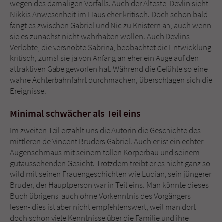
wegen des damaligen Vorfalls. Auch der Älteste, Devlin sieht
Nikkis Anwesenheit im Haus eher kritisch. Doch schon bald
fängt es zwischen Gabriel und Nic zu Knistern an, auch wenn
sie es zunächst nicht wahrhaben wollen. Auch Devlins
Verlobte, die versnobte Sabrina, beobachtet die Entwicklung
kritisch, zumal sie ja von Anfang an eher ein Auge auf den
attraktiven Gabe geworfen hat. Während die Gefühle so eine
wahre Achterbahnfahrt durchmachen, überschlagen sich die
Ereignisse.
Minimal schwächer als Teil eins
Im zweiten Teil erzählt uns die Autorin die Geschichte des
mittleren de Vincent Bruders Gabriel. Auch er ist ein echter
Augenschmaus mit seinem tollen Körperbau und seinem
gutaussehenden Gesicht. Trotzdem treibt er es nicht ganz so
wild mit seinen Frauengeschichten wie Lucian, sein jüngerer
Bruder, der Hauptperson war in Teil eins. Man könnte dieses
Buch übrigens auch ohne Vorkenntnis des Vorgängers
lesen- dies ist aber nicht empfehlenswert, weil man dort
doch schon viele Kenntnisse über die Familie und ihre