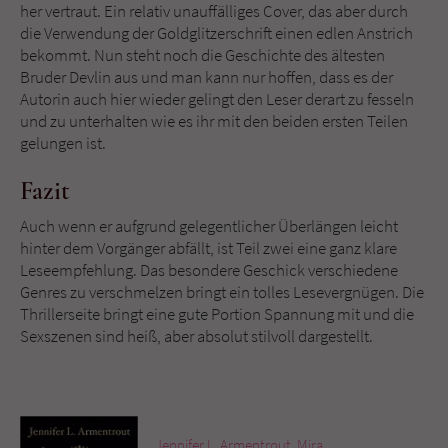
her vertraut. Ein relativ unauffälliges Cover, das aber durch
die Verwendung der Goldglitzerschrift einen edlen Anstrich
bekommt. Nun steht noch die Geschichte des ältesten
Bruder Devlin aus und man kann nur hoffen, dass es der
Autorin auch hier wieder gelingt den Leser derart zu fesseln
und zu unterhalten wie es ihr mit den beiden ersten Teilen
gelungen ist.
Fazit
Auch wenn er aufgrund gelegentlicher Überlängen leicht
hinter dem Vorgänger abfällt, ist Teil zwei eine ganz klare
Leseempfehlung. Das besondere Geschick verschiedene
Genres zu verschmelzen bringt ein tolles Lesevergnügen. Die
Thrillerseite bringt eine gute Portion Spannung mit und die
Sexszenen sind heiß, aber absolut stilvoll dargestellt.
Jennifer L. Armentrout
,
Mira