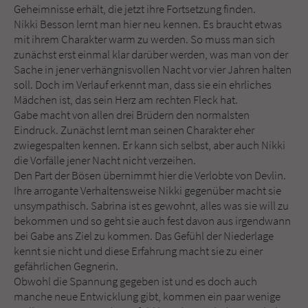
Geheimnisse erhält, die jetzt ihre Fortsetzung finden.
Nikki Besson lernt man hier neu kennen. Es braucht etwas
mit ihrem Charakter warm zu werden. So muss man sich
zunächst erst einmal klar darüber werden, was man von der
Sache in jener verhängnisvollen Nacht vor vier Jahren halten
soll. Doch im Verlauf erkennt man, dass sie ein ehrliches
Mädchen ist, das sein Herz am rechten Fleck hat.
Gabe macht von allen drei Brüdern den normalsten
Eindruck. Zunächst lernt man seinen Charakter eher
zwiegespalten kennen. Er kann sich selbst, aber auch Nikki
die Vorfälle jener Nacht nicht verzeihen.
Den Part der Bösen übernimmt hier die Verlobte von Devlin.
Ihre arrogante Verhaltensweise Nikki gegenüber macht sie
unsympathisch. Sabrina ist es gewohnt, alles was sie will zu
bekommen und so geht sie auch fest davon aus irgendwann
bei Gabe ans Ziel zu kommen. Das Gefühl der Niederlage
kennt sie nicht und diese Erfahrung macht sie zu einer
gefährlichen Gegnerin.
Obwohl die Spannung gegeben ist und es doch auch
manche neue Entwicklung gibt, kommen ein paar wenige