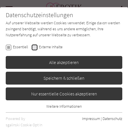
Navigation
Datenschutzeinstellungen
Couch
wechse
Auf unserer Webseite werden Cookies verwendet. Einige davon werden
Forum
Charts
Newsletter
SUCHE
zwingend benötigt, während es uns andere ermöglichen, Ihre
Nutzererfahrung auf unserer Webseite zu verbessern.
Jennifer L. Armentrout
Essentiell
Externe Inhalte
Golden Dynasty -
Alle akzeptieren
Brennender als Sehnsucht
Speichern & schließen
Mira
Erschienen: Juni 2019
0
Nur essentielle Cookies akzeptieren
Weitere Informationen
Essentiell
Essentielle Cookies werden für grundlegende Funktionen der
Powered by
Impressum
|
Datenschutz
Webseite benötigt. Dadurch ist gewährleistet, dass die Webseite
sgalinski Cookie Opt In