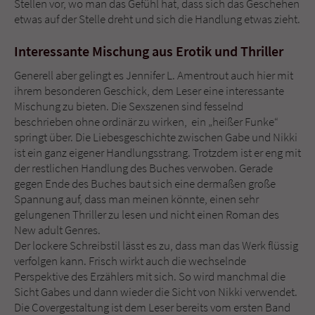
Stellen vor, wo man das Gefühl hat, dass sich das Geschehen
etwas auf der Stelle dreht und sich die Handlung etwas zieht.
Interessante Mischung aus Erotik und Thriller
Generell aber gelingt es Jennifer L. Amentrout auch hier mit
ihrem besonderen Geschick, dem Leser eine interessante
Mischung zu bieten. Die Sexszenen sind fesselnd
beschrieben ohne ordinär zu wirken, ein „heißer Funke“
springt über. Die Liebesgeschichte zwischen Gabe und Nikki
ist ein ganz eigener Handlungsstrang. Trotzdem ist er eng mit
der restlichen Handlung des Buches verwoben. Gerade
gegen Ende des Buches baut sich eine dermaßen große
Spannung auf, dass man meinen könnte, einen sehr
gelungenen Thriller zu lesen und nicht einen Roman des
New adult Genres.
Der lockere Schreibstil lässt es zu, dass man das Werk flüssig
verfolgen kann. Frisch wirkt auch die wechselnde
Perspektive des Erzählers mit sich. So wird manchmal die
Sicht Gabes und dann wieder die Sicht von Nikki verwendet.
Die Covergestaltung ist dem Leser bereits vom ersten Band