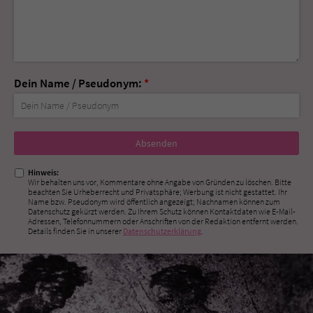
Dein Name / Pseudonym:
*
Nicht
ausfüllen!
Hinweis:
Wir behalten uns vor, Kommentare ohne Angabe von Gründen zu löschen. Bitte
beachten Sie Urheberrecht und Privatsphäre; Werbung ist nicht gestattet. Ihr
Name bzw. Pseudonym wird öffentlich angezeigt; Nachnamen können zum
Datenschutz gekürzt werden. Zu Ihrem Schutz können Kontaktdaten wie E-Mail-
Adressen, Telefonnummern oder Anschriften von der Redaktion entfernt werden.
Details finden Sie in unserer
Datenschutzerklärung
.