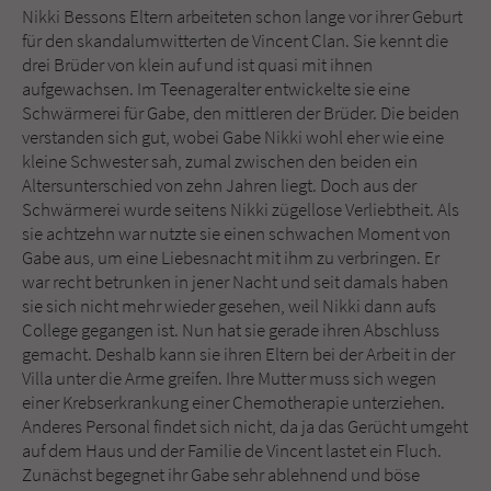
Sicherheitscode des Kontaktformulars zu
Nikki Bessons Eltern arbeiteten schon lange vor ihrer Geburt
überprüfen.
für den skandalumwitterten de Vincent Clan. Sie kennt die
drei Brüder von klein auf und ist quasi mit ihnen
aufgewachsen. Im Teenageralter entwickelte sie eine
Schwärmerei für Gabe, den mittleren der Brüder. Die beiden
verstanden sich gut, wobei Gabe Nikki wohl eher wie eine
kleine Schwester sah, zumal zwischen den beiden ein
Altersunterschied von zehn Jahren liegt. Doch aus der
Schwärmerei wurde seitens Nikki zügellose Verliebtheit. Als
sie achtzehn war nutzte sie einen schwachen Moment von
Gabe aus, um eine Liebesnacht mit ihm zu verbringen. Er
war recht betrunken in jener Nacht und seit damals haben
sie sich nicht mehr wieder gesehen, weil Nikki dann aufs
College gegangen ist. Nun hat sie gerade ihren Abschluss
gemacht. Deshalb kann sie ihren Eltern bei der Arbeit in der
Villa unter die Arme greifen. Ihre Mutter muss sich wegen
einer Krebserkrankung einer Chemotherapie unterziehen.
Anderes Personal findet sich nicht, da ja das Gerücht umgeht
auf dem Haus und der Familie de Vincent lastet ein Fluch.
Zunächst begegnet ihr Gabe sehr ablehnend und böse