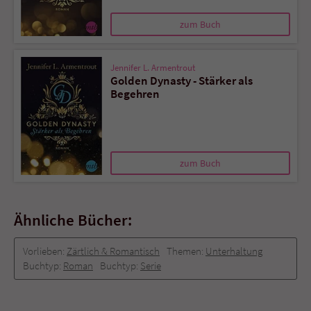
zum Buch
Jennifer L. Armentrout
Golden Dynasty - Stärker als
Begehren
zum Buch
Ähnliche Bücher:
Vorlieben:
Zärtlich & Romantisch
Themen:
Unterhaltung
Buchtyp:
Roman
Buchtyp:
Serie