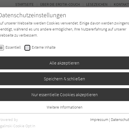
STARTSEITE
ÜBER DIE EROTIK-COUCH
LESEZEICHEN
KONTAKT
Datenschutzeinstellungen
Auf unserer Webseite werden Cookies verwendet. Einige davon werden zwingen
enötigt, während es uns andere ermöglichen, Ihre Nutzererfahrung auf unserer
ebseite zu verbessern.
FOR
Essentiell
Externe Inhalte
Autor*in
Verlage
Magazin
N
Alle akzeptieren
Speichern & schließen
terwelt 10: Schwarzes
Nur essentielle Cookies akzeptieren
Weitere Informationen
Essentiell
Essentielle Cookies werden für grundlegende Funktionen der Webseite
Powered by
Impressum
|
Datenschut
benötigt. Dadurch ist gewährleistet, dass die Webseite einwandfrei
galinski Cookie Opt In