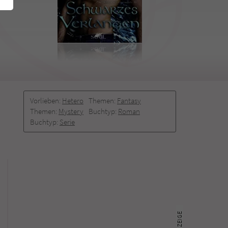
Vorlieben:
Hetero
Themen:
Fantasy
Themen:
Mystery
Buchtyp:
Roman
Buchtyp:
Serie