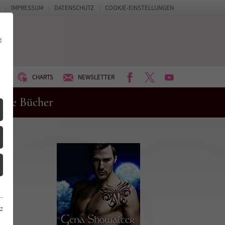
IMPRESSUM
DATENSCHUTZ
COOKIE-EINSTELLUNGEN
d
FACEBOOK
TWITTER
YOUTUBE
UM
CHARTS
NEWSLETTER
eue Bücher
z