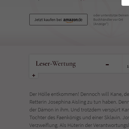
oder unterstütze Deinen
Jetzt kaufen bei
Buchhändler vor Ort
(Anzeige*)
-
Leser
-Wertung
1
Der Hölle entkommen! Dennoch will Kane, der
Retterin Josephina Aisling zu tun haben. Den
der Dämon in ihm. Und trotzdem verspürt Kan
Tochter des Faenkönigs und einer Sklavin. Jo
Verzweiflung. Als Hüterin der Verantwortungslo