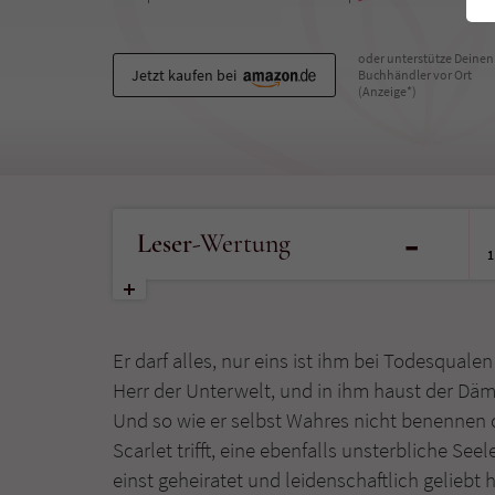
oder unterstütze Deinen
Jetzt kaufen bei
Buchhändler vor Ort
(Anzeige*)
-
Leser
-Wertung
1
Er darf alles, nur eins ist ihm bei Todesquale
Herr der Unterwelt, und in ihm haust der Dä
Und so wie er selbst Wahres nicht benennen da
Scarlet trifft, eine ebenfalls unsterbliche See
einst geheiratet und leidenschaftlich geliebt