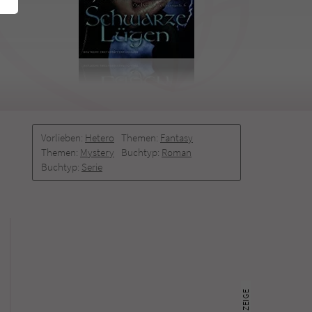
Vorlieben:
Hetero
Themen:
Fantasy
Themen:
Mystery
Buchtyp:
Roman
Buchtyp:
Serie