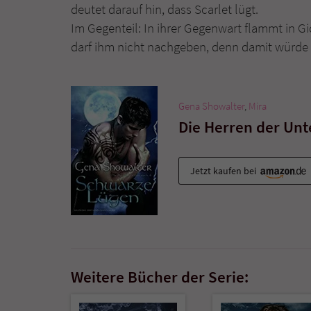
deutet darauf hin, dass Scarlet lügt.
Im Gegenteil: In ihrer Gegenwart flammt in G
darf ihm nicht nachgeben, denn damit würde e
Gena Showalter
,
Mira
Die Herren der Unt
Jetzt kaufen bei
Weitere Bücher der Serie: