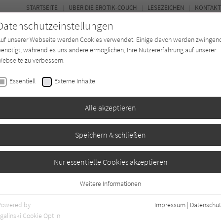
STARTSEITE
ÜBER DIE EROTIK-COUCH
LESEZEICHEN
KONTAKT
Datenschutzeinstellungen
Auf unserer Webseite werden Cookies verwendet. Einige davon werden zwingen
enötigt, während es uns andere ermöglichen, Ihre Nutzererfahrung auf unserer
ebseite zu verbessern.
FOR
Essentiell
Externe Inhalte
Autor*in
Verlage
Magazin
N
Alle akzeptieren
Speichern & schließen
terwelt 06: Schwarze
Nur essentielle Cookies akzeptieren
Weitere Informationen
Essentiell
Essentielle Cookies werden für grundlegende Funktionen der Webseite
Powered by
Impressum
|
Datenschut
benötigt. Dadurch ist gewährleistet, dass die Webseite einwandfrei
galinski Cookie Opt In