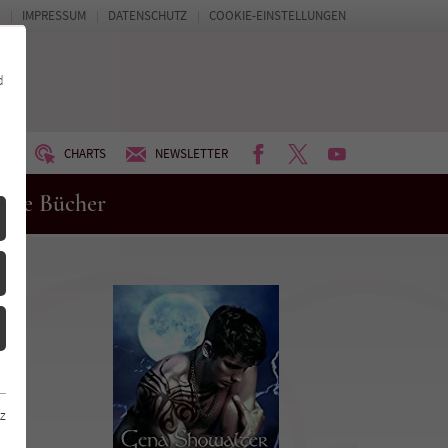
IMPRESSUM
DATENSCHUTZ
COOKIE-EINSTELLUNGEN
d
FACEBOOK
TWITTER
YOUTUBE
UM
CHARTS
NEWSLETTER
eue Bücher
z