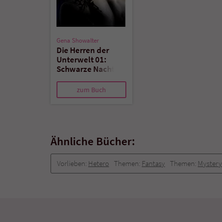
Gena Showalter
Die Herren der
Unterwelt 01:
Schwarze Nacht
zum Buch
Ähnliche Bücher:
Vorlieben:
Hetero
Themen:
Fantasy
Themen:
Mystery