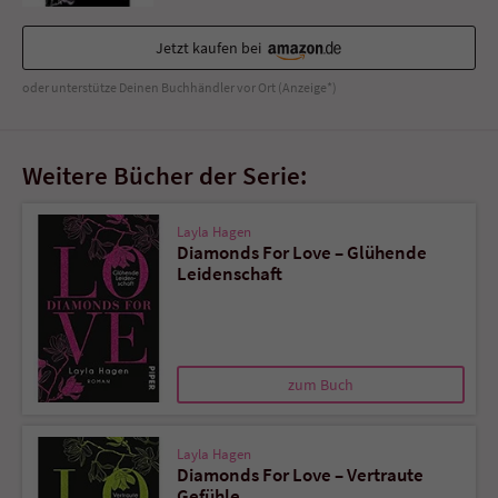
Sicherheitscode des Kontaktformulars zu
überprüfen.
Jetzt kaufen bei
oder unterstütze Deinen Buchhändler vor Ort (Anzeige*)
Weitere Bücher der Serie:
Layla Hagen
Diamonds For Love – Glühende
Leidenschaft
zum Buch
Layla Hagen
Diamonds For Love – Vertraute
Gefühle