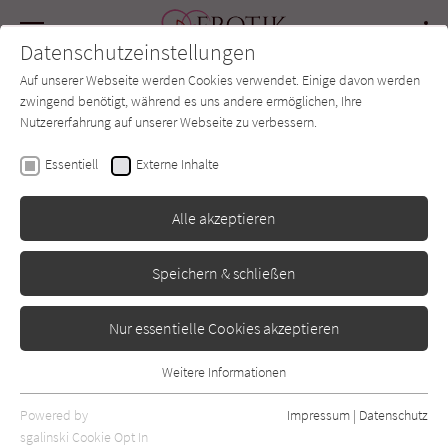
Navigation
Datenschutzeinstellungen
Couch
wechse
Auf unserer Webseite werden Cookies verwendet. Einige davon werden
Forum
Charts
Newsletter
SUCHE
zwingend benötigt, während es uns andere ermöglichen, Ihre
Nutzererfahrung auf unserer Webseite zu verbessern.
Layla Hagen
Essentiell
Externe Inhalte
Diamonds For Love –
Alle akzeptieren
Verhängnisvolle Liebe
Speichern & schließen
Piper
Erschienen: August 2018
0
Nur essentielle Cookies akzeptieren
Weitere Informationen
Essentiell
Essentielle Cookies werden für grundlegende Funktionen der
Powered by
Impressum
|
Datenschutz
Webseite benötigt. Dadurch ist gewährleistet, dass die Webseite
sgalinski Cookie Opt In