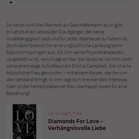
Name
tx_pwcomments_ahash
So seriös sich Max Bennett als Geschäftsmann auch gibt,
Anbieter
Literatur-Couch Medien GmbH & Co. KG
privat ist er ein absoluter Draufgänger, der seine
Unabhängigkeit liebt und für jedes Abenteuer zu haben ist.
Laufzeit
1 Jahr
Doch dann bremst ihn eine unglückliche Landung beim
Fallschirmspringen aus. Als ihm seine Physiotherapeutin
Zweck
Cookie für Kommentare einzelner Buchtitel
vorgestellt wird, verschlägt es Max die Sprache: Vor ihm steht
seine ehemalige Schulfreundin Emilia Campbell. Sie ist eine
bildschöne Frau geworden – mit einem Körper, der ihn um
Name
fe_typo_user
den Verstand bringt. In ihm regt sich brennendes Interesse.
Aber ist der freiheitsliebende Max überhaupt bereit für eine
Anbieter
Literatur-Couch Medien GmbH & Co. KG
Beziehung?
Laufzeit
Session
Layla Hagen
,
Piper
Diamonds For Love –
Dieses Cookie gewährleistet die
Verhängnisvolle Liebe
Kommunikation der Webseite mit dem
Zweck
Benutzer. Es wird benötigt um z. B. den