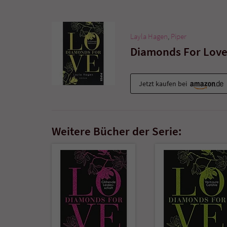
Layla Hagen
,
Piper
Diamonds For Love
Jetzt kaufen bei
Weitere Bücher der Serie: