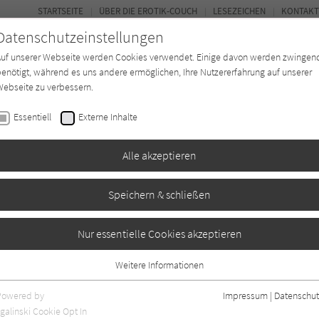
STARTSEITE
ÜBER DIE EROTIK-COUCH
LESEZEICHEN
KONTAKT
Datenschutzeinstellungen
Auf unserer Webseite werden Cookies verwendet. Einige davon werden zwingen
enötigt, während es uns andere ermöglichen, Ihre Nutzererfahrung auf unserer
ebseite zu verbessern.
FOR
Essentiell
Externe Inhalte
Autor*in
Verlage
Magazin
N
Alle akzeptieren
Speichern & schließen
e – Entflammte
Nur essentielle Cookies akzeptieren
Weitere Informationen
Essentiell
Essentielle Cookies werden für grundlegende Funktionen der Webseite
Powered by
Impressum
|
Datenschut
benötigt. Dadurch ist gewährleistet, dass die Webseite einwandfrei
galinski Cookie Opt In