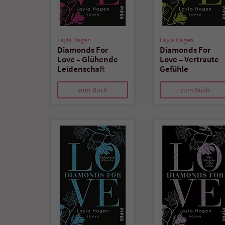
Layla Hagen
Layla Hagen
Diamonds For
Diamonds For
Love – Glühende
Love – Vertraute
Leidenschaft
Gefühle
zum Buch
zum Buch