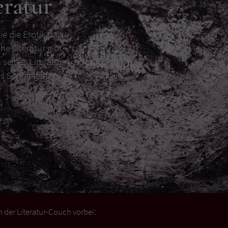
eratur
ie die Erotik dazu
he Literatur gibt
 seit es Literatur
s Schrift gibt.
der Literatur-Couch vorbei: