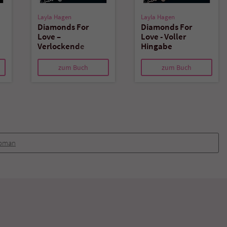
Layla Hagen
Layla Hagen
Diamonds For
Diamonds For
Love –
Love - Voller
Verlockende
Hingabe
Nähe
zum Buch
zum Buch
oman