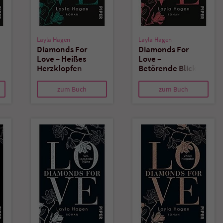
überprüfen.
Layla Hagen
Layla Hagen
Diamonds For
Diamonds For
Love – Heißes
Love –
Herzklopfen
Betörende Blicke
zum Buch
zum Buch