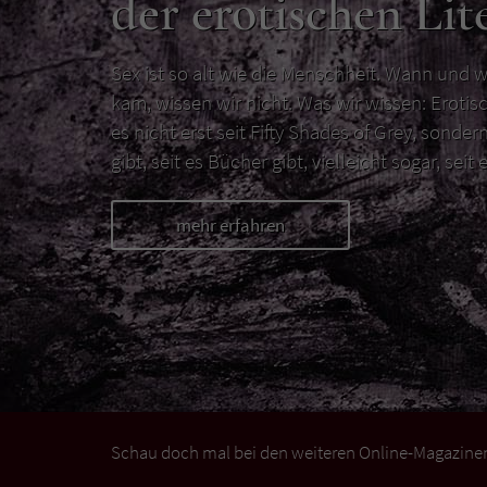
der erotischen Lit
Sex ist so alt wie die Menschheit. Wann und w
kam, wissen wir nicht. Was wir wissen: Erotisc
es nicht erst seit Fifty Shades of Grey, sondern
gibt, seit es Bücher gibt, vielleicht sogar, seit e
mehr erfahren
Schau doch mal bei den weiteren Online-Magazinen 