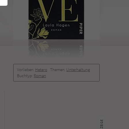
Vorlieben:
Hetero
Themen:
Unterhaltung
Buchtyp:
Roman