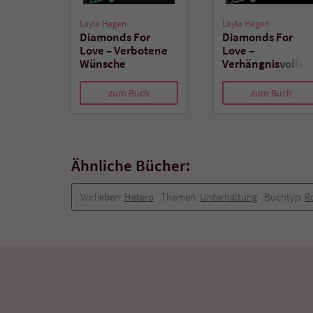
Layla Hagen
Layla Hagen
Diamonds For
Diamonds For
Love – Verbotene
Love –
Wünsche
Verhängnisvolle
Liebe
zum Buch
zum Buch
Ähnliche Bücher:
Vorlieben:
Hetero
Themen:
Unterhaltung
Buchtyp:
R