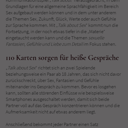
Kommunikationsspiel „
Talk about
“ herausgebracht, in dem
Sicherheitscode des Kontaktformulars zu
Grundlagen für eine allgemeine Sprachfähigkeit im Bereich
überprüfen.
Sex aufgebaut werden können und in dem unter anderem
die Themen Sex, Zukunft, Glück, Werte oder auch Gefühle
zur Sprache kommen. Mit „
Talk about Sex
“ kommt nun die
Fortsetzung, in der noch etwas tiefer in die „Materie“
eingetaucht werden kann und die Themen
sexuelle
Fantasien, Gefühle und Liebe zum Detail
im Fokus stehen.
110 Karten sorgen für heiße Gespräche
„
Talk about Sex
“ richtet sich an zwei Spielende
beziehungsweise ein Paar ab 18 Jahren, das sich nicht davor
zurückschreckt, über Sex, Fantasien und Gefühle
miteinander ins Gespräch zu kommen. Bevor es losgehen
kann, sollten alle störenden Einflüsse wie beispielsweise
Smartphones ausgeschaltet werden, damit sich beide
Partner voll auf das Gespräch konzentrieren können und die
Aufmerksamkeit nicht auf etwas anderem liegt.
Anschließend bekommt jeder Partner einen Satz