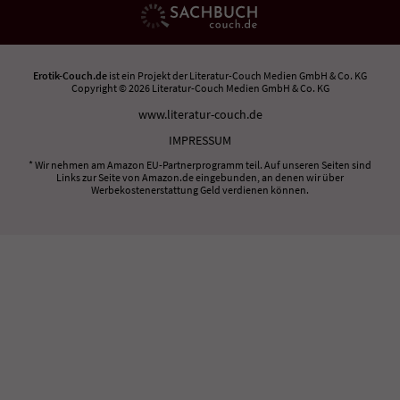
Erotik-Couch.de
ist ein Projekt der
Literatur-Couch Medien GmbH & Co. KG
Copyright © 2026 Literatur-Couch Medien GmbH & Co. KG
www.literatur-couch.de
IMPRESSUM
* Wir nehmen am Amazon EU-Partnerprogramm teil. Auf unseren Seiten sind
Links zur Seite von Amazon.de eingebunden, an denen wir über
Werbekostenerstattung Geld verdienen können.