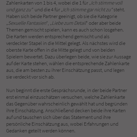
Zahlenkarten von 1 bis 4, wobei die 1 für „
Ich stimme voll
und ganz zu“
und die 4 für
„Ich stimme gar nicht zu“
steht.
Haben sich beide Partner geeinigt, ob sie die Kategorie
„
Sexuelle Fantasien
“, „
Liebe zum Detail
“ oder aber beide
Themen gemischt spielen, kann es auch schon losgehen.
Die Karten werden entsprechend gemischt und als
verdeckter Stapel in die Mittel gelegt. Als nächstes wird die
oberste Karte offen in die Mitte gelegt und von beiden
Spielern bewertet. Dazu überlegen beide, wie sie zur Aussage
auf der Karte stehen, wählen die entsprechende Zahlenkarte
aus, die am besten zu ihrer Einschätzung passt, und legen
sie verdeckt vor sich ab.
Nun beginnt die erste Gesprächsrunde, in der beide Partner
erst einmal einzuschätzen versuchen, welche Zahlenkarte
das Gegenüber wahrscheinlich gewählt hat und begründen
ihre Einschätzung. Anschließend decken beide ihre Karten
auf und tauschen sich über das Statement und ihre
persönliche Einschätzung aus, wobei Erfahrungen und
Gedanken geteilt werden können.