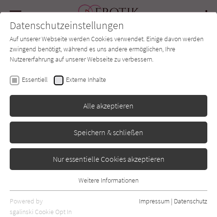
Navigation
Datenschutzeinstellungen
Couch
wechse
Auf unserer Webseite werden Cookies verwendet. Einige davon werden
Forum
Charts
Newsletter
SUCHE
zwingend benötigt, während es uns andere ermöglichen, Ihre
Nutzererfahrung auf unserer Webseite zu verbessern.
Erotik-Couch.de
Magazin
Spiel & Spaß
Talk about Sex – Das Kommunikationsspiel für Paare
Essentiell
Externe Inhalte
Alle akzeptieren
Speichern & schließen
Nur essentielle Cookies akzeptieren
Weitere Informationen
Talk about Sex –
Essentiell
Essentielle Cookies werden für grundlegende Funktionen der
Powered by
Impressum
|
Datenschutz
Das Kommunikations-
Webseite benötigt. Dadurch ist gewährleistet, dass die Webseite
sgalinski Cookie Opt In