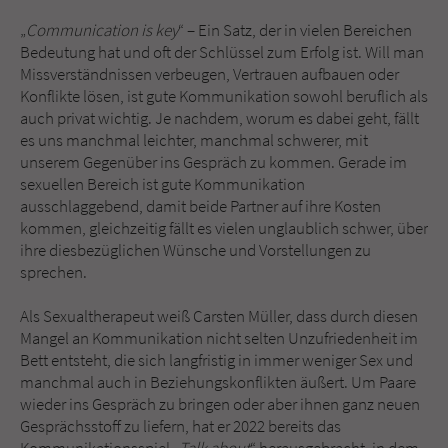
„
Communication is key
“ – Ein Satz, der in vielen Bereichen
Name
tx_pwcomments_ahash
Bedeutung hat und oft der Schlüssel zum Erfolg ist. Will man
Missverständnissen verbeugen, Vertrauen aufbauen oder
Anbieter
Literatur-Couch Medien GmbH & Co. KG
Konflikte lösen, ist gute Kommunikation sowohl beruflich als
auch privat wichtig. Je nachdem, worum es dabei geht, fällt
es uns manchmal leichter, manchmal schwerer, mit
Laufzeit
1 Jahr
unserem Gegenüber ins Gespräch zu kommen. Gerade im
sexuellen Bereich ist gute Kommunikation
Zweck
Cookie für Kommentare einzelner Buchtitel
ausschlaggebend, damit beide Partner auf ihre Kosten
kommen, gleichzeitig fällt es vielen unglaublich schwer, über
ihre diesbezüglichen Wünsche und Vorstellungen zu
Name
fe_typo_user
sprechen.
Anbieter
Literatur-Couch Medien GmbH & Co. KG
Als Sexualtherapeut weiß Carsten Müller, dass durch diesen
Mangel an Kommunikation nicht selten Unzufriedenheit im
Laufzeit
Session
Bett entsteht, die sich langfristig in immer weniger Sex und
manchmal auch in Beziehungskonflikten äußert. Um Paare
Dieses Cookie gewährleistet die
wieder ins Gespräch zu bringen oder aber ihnen ganz neuen
Kommunikation der Webseite mit dem
Gesprächsstoff zu liefern, hat er 2022 bereits das
Zweck
Benutzer. Es wird benötigt um z. B. den