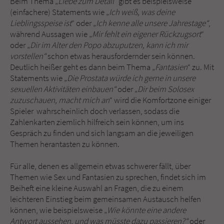
Beim Thema „
Liebe zum Detail“
gibt es beispielsweise
(einfachere) Statements wie „
Ich weiß, was deine
Lieblingsspeise ist
“ oder „
Ich kenne alle unsere Jahrestage“
,
während Aussagen wie „
Mir fehlt ein eigener Rückzugsort
“
oder „
Dir im Alter den Popo abzuputzen, kann ich mir
vorstellen“
schon etwas herausfordernder sein können.
Deutlich heißer geht es dann beim Thema „
Fantasien
“ zu. Mit
Statements wie „
Die Prostata würde ich gerne in unsere
sexuellen Aktivitäten einbauen“
oder „
Dir beim Solosex
zuzuschauen, macht mich an
“ wird die Komfortzone einiger
Spieler wahrscheinlich doch verlassen, sodass die
Zahlenkarten ziemlich hilfreich sein können, um ins
Gespräch zu finden und sich langsam an die jeweiligen
Themen herantasten zu können.
Für alle, denen es allgemein etwas schwerer fällt, über
Themen wie Sex und Fantasien zu sprechen, findet sich im
Beiheft eine kleine Auswahl an Fragen, die zu einem
leichteren Einstieg beim gemeinsamen Austausch helfen
können, wie beispielsweise „
Wie könnte eine andere
Antwort aussehen, und was müsste dazu passieren?“
oder