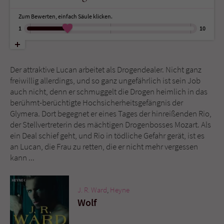
Zum Bewerten, einfach Säule klicken.
Name
tx_pwcomments_ahash
1
10
Anbieter
Literatur-Couch Medien GmbH & Co. KG
Der attraktive Lucan arbeitet als Drogendealer. Nicht ganz
Laufzeit
1 Jahr
freiwillig allerdings, und so ganz ungefährlich ist sein Job
auch nicht, denn er schmuggelt die Drogen heimlich in das
Zweck
Cookie für Kommentare einzelner Buchtitel
berühmt-berüchtigte Hochsicherheitsgefängnis der
Glymera. Dort begegnet er eines Tages der hinreißenden Rio,
der Stellvertreterin des mächtigen Drogenbosses Mozart. Als
Name
fe_typo_user
ein Deal schief geht, und Rio in tödliche Gefahr gerät, ist es
an Lucan, die Frau zu retten, die er nicht mehr vergessen
Anbieter
Literatur-Couch Medien GmbH & Co. KG
kann ...
Laufzeit
Session
J. R. Ward
,
Heyne
Dieses Cookie gewährleistet die
Wolf
Kommunikation der Webseite mit dem
Zweck
Benutzer. Es wird benötigt um z. B. den