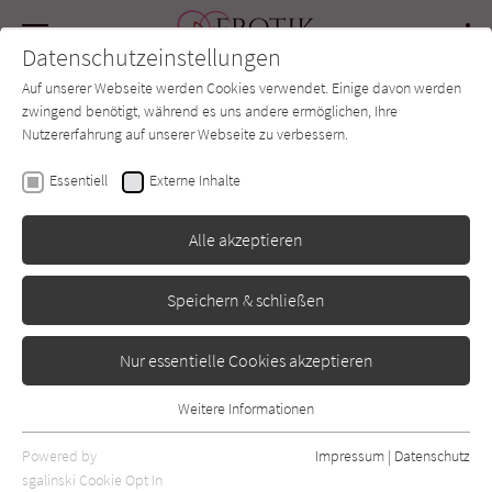
Navigation
Datenschutzeinstellungen
Couch
wechse
Auf unserer Webseite werden Cookies verwendet. Einige davon werden
Forum
Charts
Newsletter
SUCHE
zwingend benötigt, während es uns andere ermöglichen, Ihre
Nutzererfahrung auf unserer Webseite zu verbessern.
J. R. Ward
Essentiell
Externe Inhalte
Wolf
Alle akzeptieren
Heyne
Erschienen: August 2022
0
Speichern & schließen
Nur essentielle Cookies akzeptieren
Weitere Informationen
Essentiell
Essentielle Cookies werden für grundlegende Funktionen der
Powered by
Impressum
|
Datenschutz
Webseite benötigt. Dadurch ist gewährleistet, dass die Webseite
sgalinski Cookie Opt In