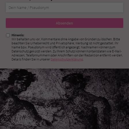
Nicht
ausfüllen!
Hinweis:
Wir behalten uns vor, Kommentare ohne Angabe von Gründen zu löschen. Bitte
beachten Sie Urheberrecht und Privatsphäre; Werbung ist nicht gestattet. Ihr
Name bzw. Pseudonym wird öffentlich angezeigt; Nachnamen können zum
Datenschutz gekürzt werden. Zu Ihrem Schutz können Kontaktdaten wie E-Mail-
Adressen, Telefonnummern oder Anschriften von der Redaktion entfernt werden.
Details finden Sie in unserer
Datenschutzerklärung
.