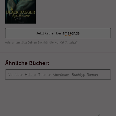
Sicherheitscode des Kontaktformulars zu
überprüfen.
Jetzt kaufen bei
oder unterstütze Deinen Buchhändler vor Ort (Anzeige*)
Ähnliche Bücher:
Vorlieben:
Hetero
Themen:
Abenteuer
Buchtyp:
Roman