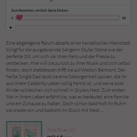
Zum Bewerten, einfach Säule klicken.
Name
tx_pwcomments_ahash
1
10
Anbieter
Literatur-Couch Medien GmbH & Co. KG
Eine abgelegene Ranch abseits einer kanadischen Kleinstadt
Laufzeit
1 Jahr
klingt für die ausgebrannte Sängerin Skylar Stone wie der
perfekte Ort, um sich vor ihren Fans und der Presse zu
Zweck
Cookie für Kommentare einzelner Buchtitel
verstecken. Hier will sie zurück zu ihrer Musik und sich selbst
finden, doch stattdessen trifft sie auf Weston Belmont. Der
heiße Single Dad lässt sie eine Geborgenheit spüren, die ihr
Name
fe_typo_user
aus ihrem Celebrity-Leben völlig fremd ist, und seine zwei
Kinder schleichen sich schnell in Skylars Herz. Zum ersten
Anbieter
Literatur-Couch Medien GmbH & Co. KG
Mal in ihrem Leben erfährt sie, was es bedeutet, eine Familie
und ein Zuhause zu haben. Doch schon bald holt ihr Ruhm
Laufzeit
Session
sie wieder ein und bedroht ihr Glück mit West ...
Dieses Cookie gewährleistet die
Kommunikation der Webseite mit dem
Elsie Silver
,
LYX
Zweck
Benutzer. Es wird benötigt um z. B. den