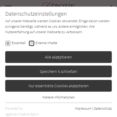
Navigation
Datenschutzeinstellungen
Couch
wechse
Auf unserer Webseite werden Cookies verwendet. Einige davon werden
Forum
Charts
Newsletter
SUCHE
zwingend benötigt, während es uns andere ermöglichen, Ihre
Nutzererfahrung auf unserer Webseite zu verbessern.
Elsie Silver
Essentiell
Externe Inhalte
Wild Eyes
Alle akzeptieren
LYX
Erschienen: Mai 2025
0
Speichern & schließen
Nur essentielle Cookies akzeptieren
Weitere Informationen
Essentiell
Essentielle Cookies werden für grundlegende Funktionen der
Powered by
Impressum
|
Datenschutz
Webseite benötigt. Dadurch ist gewährleistet, dass die Webseite
sgalinski Cookie Opt In