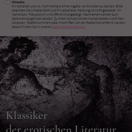
Hinweis:
Wir behalten uns vor, Kommentare ohne Angabe von Gründen zu löschen. Bitte
beachten Sie Urheberrecht und Privatsphäre; Werbung ist nicht gestattet. Ihr
Name bzw. Pseudonym wird öffentlich angezeigt; Nachnamen können zum
Datenschutz gekürzt werden. Zu Ihrem Schutz können Kontaktdaten wie E-Mail-
Adressen, Telefonnummern oder Anschriften von der Redaktion entfernt werden.
Details finden Sie in unserer
Datenschutzerklärung
.
Klassiker
der erotischen Literatur