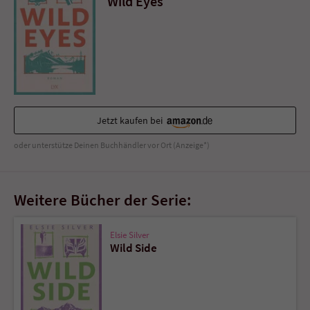
Wild Eyes
Sicherheitscode des Kontaktformulars zu
überprüfen.
Jetzt kaufen bei
oder unterstütze Deinen Buchhändler vor Ort (Anzeige*)
Weitere Bücher der Serie:
Elsie Silver
Wild Side