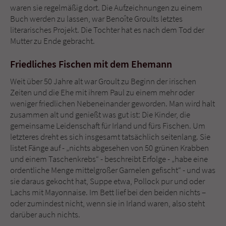
waren sie regelmäßig dort. Die Aufzeichnungen zu einem
Buch werden zu lassen, war Benoîte Groults letztes
literarisches Projekt. Die Tochter hat es nach dem Tod der
Mutter zu Ende gebracht.
Friedliches Fischen mit dem Ehemann
Weit über 50 Jahre alt war Groult zu Beginn der irischen
Zeiten und die Ehe mit ihrem Paul zu einem mehr oder
weniger friedlichen Nebeneinander geworden. Man wird halt
zusammen alt und genießt was gut ist: Die Kinder, die
gemeinsame Leidenschaft für Irland und fürs Fischen. Um
letzteres dreht es sich insgesamt tatsächlich seitenlang. Sie
listet Fänge auf - „nichts abgesehen von 50 grünen Krabben
und einem Taschenkrebs“ - beschreibt Erfolge - „habe eine
ordentliche Menge mittelgroßer Garnelen gefischt“ - und was
sie daraus gekocht hat, Suppe etwa, Pollock pur und oder
Lachs mit Mayonnaise. Im Bett lief bei den beiden nichts –
oder zumindest nicht, wenn sie in Irland waren, also steht
darüber auch nichts.