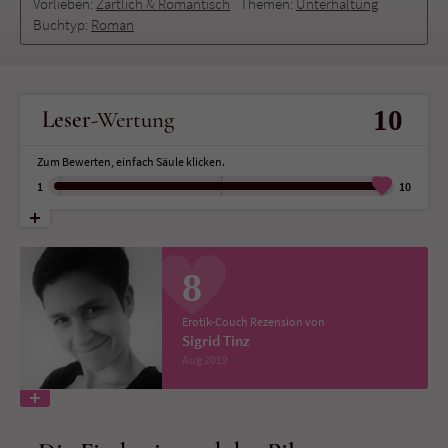
Vorlieben:
Zärtlich & Romantisch
Themen:
Unterhaltung
Buchtyp:
Roman
Name
tx_pwcomments_ahash
Anbieter
Literatur-Couch Medien GmbH & Co. KG
10
Leser
-Wertung
Laufzeit
1 Jahr
Zum Bewerten, einfach Säule klicken.
Zweck
Cookie für Kommentare einzelner Buchtitel
1
10
Name
fe_typo_user
8
Anbieter
Literatur-Couch Medien GmbH & Co. KG
Erotik-Couch Rezension von
Sigrid Tinz
Laufzeit
Session
Aug 2019
Dieses Cookie gewährleistet die
Kommunikation der Webseite mit dem
Zweck
Benutzer. Es wird benötigt um z. B. den