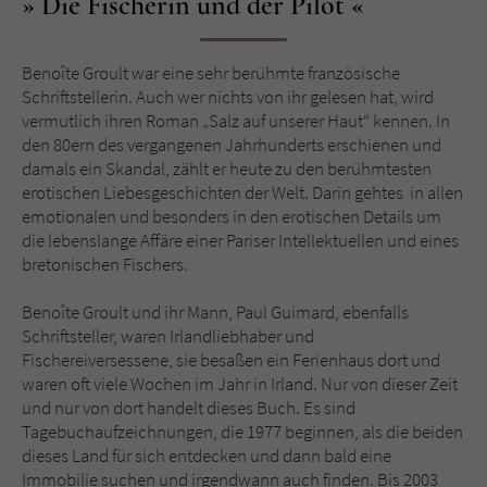
Die Fischerin und der Pilot
Sicherheitscode des Kontaktformulars zu
überprüfen.
Benoîte Groult war eine sehr berühmte französische
Schriftstellerin. Auch wer nichts von ihr gelesen hat, wird
vermutlich ihren Roman „Salz auf unserer Haut“ kennen. In
den 80ern des vergangenen Jahrhunderts erschienen und
damals ein Skandal, zählt er heute zu den berühmtesten
erotischen Liebesgeschichten der Welt. Darin gehtes in allen
emotionalen und besonders in den erotischen Details um
die lebenslange Affäre einer Pariser Intellektuellen und eines
bretonischen Fischers.
Benoîte Groult und ihr Mann, Paul Guimard, ebenfalls
Schriftsteller, waren Irlandliebhaber und
Fischereiversessene, sie besaßen ein Ferienhaus dort und
waren oft viele Wochen im Jahr in Irland. Nur von dieser Zeit
und nur von dort handelt dieses Buch. Es sind
Tagebuchaufzeichnungen, die 1977 beginnen, als die beiden
dieses Land für sich entdecken und dann bald eine
Immobilie suchen und irgendwann auch finden. Bis 2003