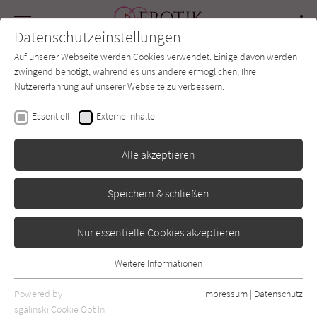
Navigation
Datenschutzeinstellungen
Couch
wechse
Auf unserer Webseite werden Cookies verwendet. Einige davon werden
Forum
Charts
Newsletter
SUCHE
zwingend benötigt, während es uns andere ermöglichen, Ihre
Nutzererfahrung auf unserer Webseite zu verbessern.
Benoîte Groult
Essentiell
Externe Inhalte
Vom Fischen und von der
Alle akzeptieren
Liebe: Mein irisches
Speichern & schließen
Tagebuch
Nur essentielle Cookies akzeptieren
Ullstein
Erschienen: August 2019
Bibliogr. Angaben
0
Weitere Informationen
Essentiell
Essentielle Cookies werden für grundlegende Funktionen der
Powered by
Impressum
|
Datenschutz
Webseite benötigt. Dadurch ist gewährleistet, dass die Webseite
sgalinski Cookie Opt In