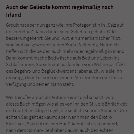
Auch der Geliebte kommt regelmäßig nach
Irland
Groult hat aber nun ganz wie ihre Protagonistin in „Salz auf
unserer Haut“ Jahrzehnte einen Geliebten gehabt. Oder
besser umgekehrt: Sie und Kurt, ein amerikanischer Pilot,
sind Vorlage gewesen für den Buch-Welterfolg. Natürlich
treffen sich die beiden auch mehr oder regelmäßig in Irland.
Dann kommt frische Bettwäsche aufs Bett und Leben ins
Schlafzimmer. Sie schreibt ausführlich vom Wellness-Effekt
des Begehrt- und Beglücktwerdens; aber auch, wie sie ihn
umsorgt, damit er auch in seinem Alter rundum die Uhr zur
Verfügung und seinen Mann steht.
Wer Benoîte Groult als Autorin kennt und schätzt, wird
dieses Buch mögen wie alles von ihr, den Stil, die Ehrlichkeit
und die lebenskluge Logik, die schlicht schöne Sprache. Um
echten Sex geht es kaum; aber wenn man den Erotik-
Klassiker „Salz auf unserer Haut“ kennt, ist es spannend,
nach dem Roman-Liebhaber Gauvin auch den echten