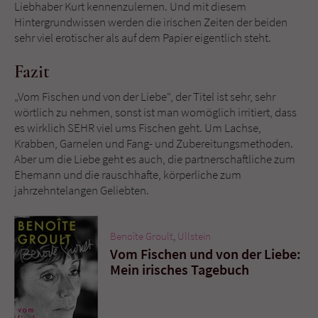
Liebhaber Kurt kennenzulernen. Und mit diesem
Hintergrundwissen werden die irischen Zeiten der beiden
sehr viel erotischer als auf dem Papier eigentlich steht.
Fazit
„Vom Fischen und von der Liebe“, der Titel ist sehr, sehr
wörtlich zu nehmen, sonst ist man womöglich irritiert, dass
es wirklich SEHR viel ums Fischen geht. Um Lachse,
Krabben, Garnelen und Fang- und Zubereitungsmethoden.
Aber um die Liebe geht es auch, die partnerschaftliche zum
Ehemann und die rauschhafte, körperliche zum
jahrzehntelangen Geliebten.
Benoîte Groult
,
Ullstein
Vom Fischen und von der Liebe:
Mein irisches Tagebuch