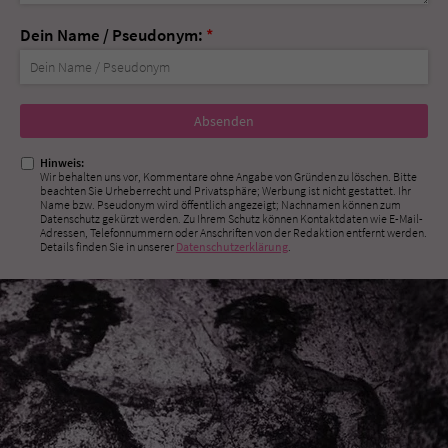
Dein Name / Pseudonym:
*
Nicht
ausfüllen!
Hinweis:
Wir behalten uns vor, Kommentare ohne Angabe von Gründen zu löschen. Bitte
beachten Sie Urheberrecht und Privatsphäre; Werbung ist nicht gestattet. Ihr
Name bzw. Pseudonym wird öffentlich angezeigt; Nachnamen können zum
Datenschutz gekürzt werden. Zu Ihrem Schutz können Kontaktdaten wie E-Mail-
Adressen, Telefonnummern oder Anschriften von der Redaktion entfernt werden.
Details finden Sie in unserer
Datenschutzerklärung
.