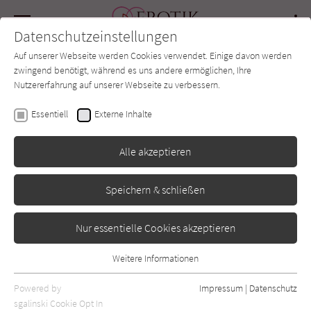
Navigation
Datenschutzeinstellungen
Couch
wechse
Auf unserer Webseite werden Cookies verwendet. Einige davon werden
Forum
Charts
Newsletter
SUCHE
zwingend benötigt, während es uns andere ermöglichen, Ihre
Nutzererfahrung auf unserer Webseite zu verbessern.
Lauren Rowe
Essentiell
Externe Inhalte
True Lovers 3: Hot Hero
Alle akzeptieren
Piper
Erschienen: Februar 2019
0
Speichern & schließen
Nur essentielle Cookies akzeptieren
Weitere Informationen
Essentiell
Essentielle Cookies werden für grundlegende Funktionen der
Powered by
Impressum
|
Datenschutz
Webseite benötigt. Dadurch ist gewährleistet, dass die Webseite
sgalinski Cookie Opt In