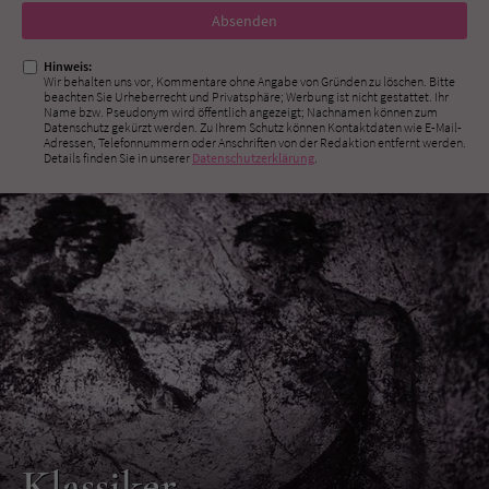
Nicht
ausfüllen!
Hinweis:
Wir behalten uns vor, Kommentare ohne Angabe von Gründen zu löschen. Bitte
beachten Sie Urheberrecht und Privatsphäre; Werbung ist nicht gestattet. Ihr
Name bzw. Pseudonym wird öffentlich angezeigt; Nachnamen können zum
Datenschutz gekürzt werden. Zu Ihrem Schutz können Kontaktdaten wie E-Mail-
Adressen, Telefonnummern oder Anschriften von der Redaktion entfernt werden.
Details finden Sie in unserer
Datenschutzerklärung
.
Klassiker