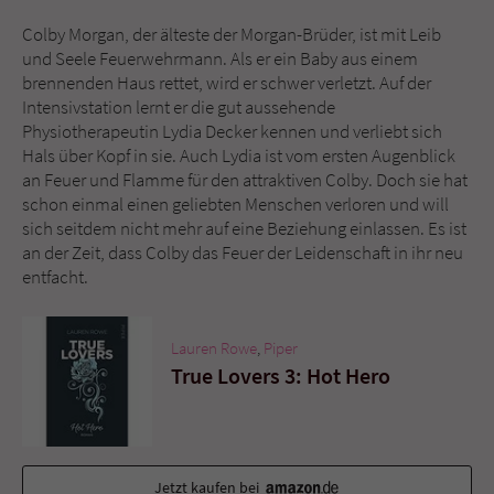
Colby Morgan, der älteste der Morgan-Brüder, ist mit Leib
Name
tx_pwcomments_ahash
und Seele Feuerwehrmann. Als er ein Baby aus einem
brennenden Haus rettet, wird er schwer verletzt. Auf der
Anbieter
Literatur-Couch Medien GmbH & Co. KG
Intensivstation lernt er die gut aussehende
Physiotherapeutin Lydia Decker kennen und verliebt sich
Laufzeit
1 Jahr
Hals über Kopf in sie. Auch Lydia ist vom ersten Augenblick
an Feuer und Flamme für den attraktiven Colby. Doch sie hat
schon einmal einen geliebten Menschen verloren und will
Zweck
Cookie für Kommentare einzelner Buchtitel
sich seitdem nicht mehr auf eine Beziehung einlassen. Es ist
an der Zeit, dass Colby das Feuer der Leidenschaft in ihr neu
entfacht.
Name
fe_typo_user
Anbieter
Literatur-Couch Medien GmbH & Co. KG
Lauren Rowe
,
Piper
True Lovers 3: Hot Hero
Laufzeit
Session
Dieses Cookie gewährleistet die
Kommunikation der Webseite mit dem
Zweck
Benutzer. Es wird benötigt um z. B. den
Jetzt kaufen bei