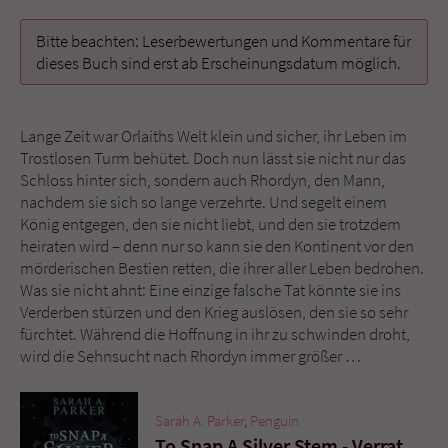
Bitte beachten: Leserbewertungen und Kommentare für
Name
tx_pwcomments_ahash
dieses Buch sind erst ab Erscheinungsdatum möglich.
Anbieter
Literatur-Couch Medien GmbH & Co. KG
Lange Zeit war Orlaiths Welt klein und sicher, ihr Leben im
Laufzeit
1 Jahr
Trostlosen Turm behütet. Doch nun lässt sie nicht nur das
Schloss hinter sich, sondern auch Rhordyn, den Mann,
Zweck
Cookie für Kommentare einzelner Buchtitel
nachdem sie sich so lange verzehrte. Und segelt einem
König entgegen, den sie nicht liebt, und den sie trotzdem
heiraten wird – denn nur so kann sie den Kontinent vor den
Name
fe_typo_user
mörderischen Bestien retten, die ihrer aller Leben bedrohen.
Was sie nicht ahnt: Eine einzige falsche Tat könnte sie ins
Anbieter
Literatur-Couch Medien GmbH & Co. KG
Verderben stürzen und den Krieg auslösen, den sie so sehr
fürchtet. Während die Hoffnung in ihr zu schwinden droht,
Laufzeit
Session
wird die Sehnsucht nach Rhordyn immer größer …
Dieses Cookie gewährleistet die
Kommunikation der Webseite mit dem
Sarah A. Parker
,
Penguin
Zweck
Benutzer. Es wird benötigt um z. B. den
To Snap A Silver Stem - Verrat