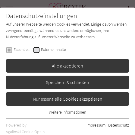
Navigation
Datenschutzeinstellungen
Couch
wechse
Auf unserer Webseite werden Cookies verwendet. Einige davon werden
Forum
Charts
Newsletter
SUCHE
zwingend benötigt, während es uns andere ermöglichen, Ihre
Nutzererfahrung auf unserer Webseite zu verbessern.
Sarah A. Parker
Essentiell
Externe Inhalte
To Snap A Silver Stem -
Alle akzeptieren
Verrat
Speichern & schließen
Penguin
Erscheint vsl.: November 2026
Nur essentielle Cookies akzeptieren
Weitere Informationen
Essentiell
Essentielle Cookies werden für grundlegende Funktionen der
Powered by
Impressum
|
Datenschutz
Webseite benötigt. Dadurch ist gewährleistet, dass die Webseite
sgalinski Cookie Opt In