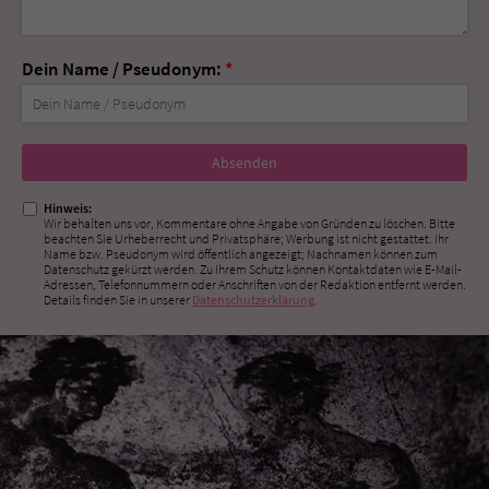
Dein Name / Pseudonym:
*
Nicht
ausfüllen!
Hinweis:
Wir behalten uns vor, Kommentare ohne Angabe von Gründen zu löschen. Bitte
beachten Sie Urheberrecht und Privatsphäre; Werbung ist nicht gestattet. Ihr
Name bzw. Pseudonym wird öffentlich angezeigt; Nachnamen können zum
Datenschutz gekürzt werden. Zu Ihrem Schutz können Kontaktdaten wie E-Mail-
Adressen, Telefonnummern oder Anschriften von der Redaktion entfernt werden.
Details finden Sie in unserer
Datenschutzerklärung
.