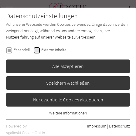
Navigation
Datenschutzeinstellungen
Couch
wechse
Auf unserer Webseite werden Cookies verwendet. Einige davon werden
Forum
Charts
Newsletter
SUCHE
zwingend benötigt, während es uns andere ermöglichen, Ihre
Nutzererfahrung auf unserer Webseite zu verbessern.
Meghan March
Essentiell
Externe Inhalte
Tainted Prince Reihe:
Alle akzeptieren
Sinful Royalty
Speichern & schließen
LYX
Erschienen: Oktober 2019
Bibliogr. Angaben
0
Nur essentielle Cookies akzeptieren
Weitere Informationen
Essentiell
Essentielle Cookies werden für grundlegende Funktionen der
Powered by
Impressum
|
Datenschutz
Webseite benötigt. Dadurch ist gewährleistet, dass die Webseite
sgalinski Cookie Opt In