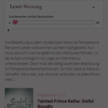
-
Leser
-Wertung
Name
tx_pwcomments_ahash
Zum Bewerten, einfach Säule klicken.
Anbieter
Literatur-Couch Medien GmbH & Co. KG
1
10
Laufzeit
1 Jahr
Ihre Beziehung zu dem mysteriösen Kane hat Temperance
Zweck
Cookie für Kommentare einzelner Buchtitel
Ransoms Leben vollkommen auf den Kopf gestellt. Nun
muss sie sich in seiner gefährlichen Welt zurechtfinden, in
der es fast unmöglich ist, Lüge von Wahrheit zu
Name
fe_typo_user
unterscheiden. Doch trotz der stetig lauernden Bedrohung
ist Temperance fest entschlossen, für ihre Liebe zu Kane zu
Anbieter
Literatur-Couch Medien GmbH & Co. KG
kämpfen. Denn das, was die zwei verbindet, ist jedes Risiko
wert ...
Laufzeit
Session
Dieses Cookie gewährleistet die
Meghan March
,
LYX
Kommunikation der Webseite mit dem
Tainted Prince Reihe: Sinful
Zweck
Benutzer. Es wird benötigt um z. B. den
Royalty