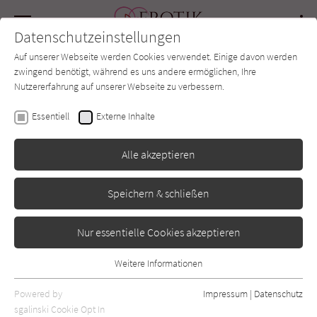
Navigation
Datenschutzeinstellungen
Couch
wechse
Auf unserer Webseite werden Cookies verwendet. Einige davon werden
Forum
Charts
Newsletter
SUCHE
zwingend benötigt, während es uns andere ermöglichen, Ihre
Nutzererfahrung auf unserer Webseite zu verbessern.
Clémence Chung
Essentiell
Externe Inhalte
Stark im Kommen
Alle akzeptieren
Edition Michael Fischer
Erschienen: April 2025
0
Speichern & schließen
Nur essentielle Cookies akzeptieren
Weitere Informationen
Essentiell
Essentielle Cookies werden für grundlegende Funktionen der
Powered by
Impressum
|
Datenschutz
Webseite benötigt. Dadurch ist gewährleistet, dass die Webseite
sgalinski Cookie Opt In