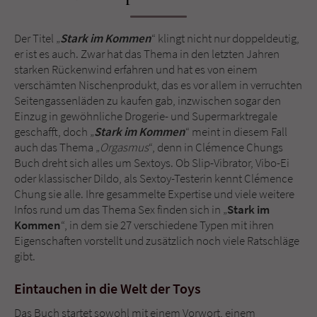
Sicherheitscode des Kontaktformulars zu
überprüfen.
Der Titel „
Stark im Kommen
“ klingt nicht nur doppeldeutig,
er ist es auch. Zwar hat das Thema in den letzten Jahren
starken Rückenwind erfahren und hat es von einem
verschämten Nischenprodukt, das es vor allem in verruchten
Seitengassenläden zu kaufen gab, inzwischen sogar den
Einzug in gewöhnliche Drogerie- und Supermarktregale
geschafft, doch „
Stark im Kommen
“ meint in diesem Fall
auch das Thema „
Orgasmus
“, denn in Clémence Chungs
Buch dreht sich alles um Sextoys. Ob Slip-Vibrator, Vibo-Ei
oder klassischer Dildo, als Sextoy-Testerin kennt Clémence
Chung sie alle. Ihre gesammelte Expertise und viele weitere
Infos rund um das Thema Sex finden sich in „
Stark im
Kommen
“, in dem sie 27 verschiedene Typen mit ihren
Eigenschaften vorstellt und zusätzlich noch viele Ratschläge
gibt.
Eintauchen in die Welt der Toys
Das Buch startet sowohl mit einem Vorwort, einem