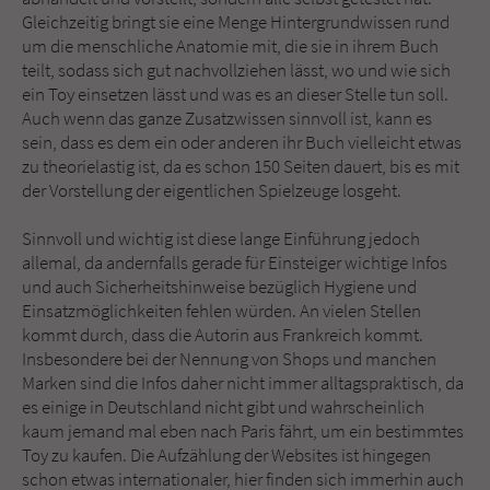
Gleichzeitig bringt sie eine Menge Hintergrundwissen rund
um die menschliche Anatomie mit, die sie in ihrem Buch
teilt, sodass sich gut nachvollziehen lässt, wo und wie sich
ein Toy einsetzen lässt und was es an dieser Stelle tun soll.
Auch wenn das ganze Zusatzwissen sinnvoll ist, kann es
sein, dass es dem ein oder anderen ihr Buch vielleicht etwas
zu theorielastig ist, da es schon 150 Seiten dauert, bis es mit
der Vorstellung der eigentlichen Spielzeuge losgeht.
Sinnvoll und wichtig ist diese lange Einführung jedoch
allemal, da andernfalls gerade für Einsteiger wichtige Infos
und auch Sicherheitshinweise bezüglich Hygiene und
Einsatzmöglichkeiten fehlen würden. An vielen Stellen
kommt durch, dass die Autorin aus Frankreich kommt.
Insbesondere bei der Nennung von Shops und manchen
Marken sind die Infos daher nicht immer alltagspraktisch, da
es einige in Deutschland nicht gibt und wahrscheinlich
kaum jemand mal eben nach Paris fährt, um ein bestimmtes
Toy zu kaufen. Die Aufzählung der Websites ist hingegen
schon etwas internationaler, hier finden sich immerhin auch