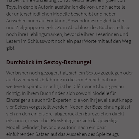
haben: Eine Vorstellung von 27 verschiedenen Typen von
Toys, in der die Autorin ausführlich die Vor- und Nachteile
der unterschiedlichen Modelle beschreibt und neben
Aussehen auch auf Funktion, Anwendungsmöglichkeiten
und Zielgruppe eingeht. Zum Abschluss des Buches teilt sie
noch ihre Lieblingsmarken, bevor sie ihren Leserinnen und
Lesern im Schlusswort noch ein paar Worte mit auf den Weg
gibt.
Durchblick im Sextoy-Dschungel
Wer bisher noch gezögert hat, sich ein Sextoy zuzulegen oder
auch wer bereits Erfahrung in diesem Bereich hat und
weitere Inspiration sucht, ist bei Clémence Chung genau
richtig. In ihrem Buch finden sich sowohl Modelle für
Einsteiger als auch für Experten, die von ihr jeweils auf knapp
vier Seiten vorgestellt werden. Neben der Bezeichnung lässt
sich an den ein bis drei abgedruckten Eurozeichen direkt
erkennen, in welcher Preiskategorie sich das jeweilige
Modell befindet, bevor die Autorin nach ein paar
einführenden Sätzen auf das Aussehen des Spielzeugs