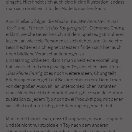
eingeht. Hier findet sich auch eine kleine Illustration, sodass
man sich direkt ein Bild des Modells machen kann.
Anschließend folgen die Abschnitte „
Wie benutze ich das
Toy?
“ und „
Für wen ist das Toy geeignet?
“. Clémence Chung
erklärt, welche Bereiche sich mit dem Spielzeug stimulieren
lassen, an wie viele Personen es sich richtet und für welche
Geschlechter es sich eignet. Meistens finden sich hier auch
noch bildliche Veranschaulichungen zu
Einsatzmöglichkeiten, damit man direkt eine Vorstellung
hat, was sich mit dem jeweiligen Toy anstellen lässt. Unter
„
Das kleine Plus“
gibt es noch weitere Ideen, Chung teilt
Erfahrungen oder geht auf Besonderheiten ein. Damit man
von der großen Auswahl an unterschiedlichen Varianten
eines Modells nicht überfordert wird, gibt es von der Autorin
zusätzlich zu jedem Typ noch zwei Produkttipps, mit denen
sie selbst in ihren Tests gute Erfahrungen gemacht hat.
Man merkt beim Lesen, dass Chung weiß, wovon sie spricht
und sie nicht nur stupide ein Toy nach dem anderen
abhandelt und vorstellt, sondern alle selbst getestet hat.