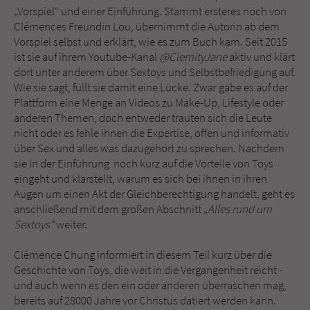
„Vorspiel“ und einer Einführung. Stammt ersteres noch von
Clémences Freundin Lou, übernimmt die Autorin ab dem
Vorspiel selbst und erklärt, wie es zum Buch kam. Seit 2015
ist sie auf ihrem Youtube-Kanal
@ClemityJane
aktiv und klärt
dort unter anderem über Sextoys und Selbstbefriedigung auf.
Wie sie sagt, füllt sie damit eine Lücke. Zwar gäbe es auf der
Plattform eine Menge an Videos zu Make-Up, Lifestyle oder
anderen Themen, doch entweder trauten sich die Leute
nicht oder es fehle ihnen die Expertise, offen und informativ
über Sex und alles was dazugehört zu sprechen. Nachdem
sie in der Einführung noch kurz auf die Vorteile von Toys
eingeht und klarstellt, warum es sich bei ihnen in ihren
Augen um einen Akt der Gleichberechtigung handelt, geht es
anschließend mit dem großen Abschnitt „
Alles rund um
Sextoys“
weiter.
Clémence Chung informiert in diesem Teil kurz über die
Geschichte von Toys, die weit in die Vergangenheit reicht -
und auch wenn es den ein oder anderen überraschen mag,
bereits auf 28000 Jahre vor Christus datiert werden kann.