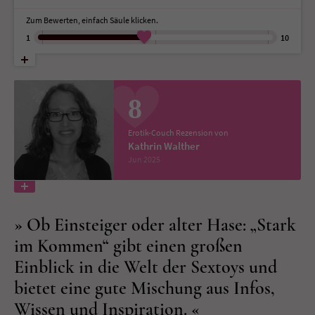
Zum Bewerten, einfach Säule klicken.
Name
tx_pwcomments_ahash
1
10
Anbieter
Literatur-Couch Medien GmbH & Co. KG
Laufzeit
1 Jahr
8
Zweck
Cookie für Kommentare einzelner Buchtitel
Erotik-Couch Rezension von
Kathrin Walther
Jun 2025
Name
fe_typo_user
Anbieter
Literatur-Couch Medien GmbH & Co. KG
Ob Einsteiger oder alter Hase: „Stark
Laufzeit
Session
im Kommen“ gibt einen großen
Einblick in die Welt der Sextoys und
Dieses Cookie gewährleistet die
bietet eine gute Mischung aus Infos,
Kommunikation der Webseite mit dem
Zweck
Benutzer. Es wird benötigt um z. B. den
Wissen und Inspiration.