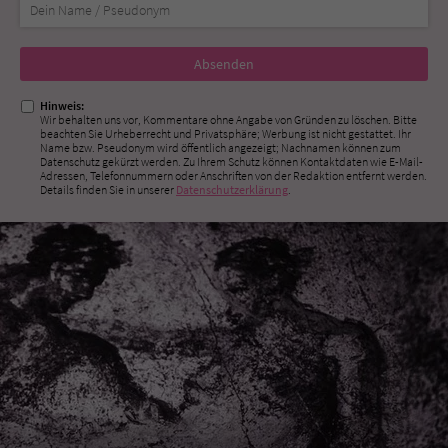
Nicht
ausfüllen!
Hinweis:
Wir behalten uns vor, Kommentare ohne Angabe von Gründen zu löschen. Bitte
beachten Sie Urheberrecht und Privatsphäre; Werbung ist nicht gestattet. Ihr
Name bzw. Pseudonym wird öffentlich angezeigt; Nachnamen können zum
Datenschutz gekürzt werden. Zu Ihrem Schutz können Kontaktdaten wie E-Mail-
Adressen, Telefonnummern oder Anschriften von der Redaktion entfernt werden.
Details finden Sie in unserer
Datenschutzerklärung
.