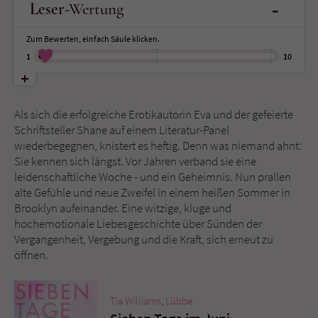
-
Leser
-Wertung
Name
tx_pwcomments_ahash
Zum Bewerten, einfach Säule klicken.
1
10
Anbieter
Literatur-Couch Medien GmbH & Co. KG
Laufzeit
1 Jahr
Als sich die erfolgreiche Erotikautorin Eva und der gefeierte
Schriftsteller Shane auf einem Literatur-Panel
Zweck
Cookie für Kommentare einzelner Buchtitel
wiederbegegnen, knistert es heftig. Denn was niemand ahnt:
Sie kennen sich längst. Vor Jahren verband sie eine
leidenschaftliche Woche - und ein Geheimnis. Nun prallen
Name
fe_typo_user
alte Gefühle und neue Zweifel in einem heißen Sommer in
Brooklyn aufeinander. Eine witzige, kluge und
Anbieter
Literatur-Couch Medien GmbH & Co. KG
hochemotionale Liebesgeschichte über Sünden der
Vergangenheit, Vergebung und die Kraft, sich erneut zu
Laufzeit
Session
öffnen.
Dieses Cookie gewährleistet die
Kommunikation der Webseite mit dem
Tia Williams
,
Lübbe
Zweck
Benutzer. Es wird benötigt um z. B. den