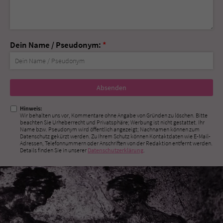
Dein Name / Pseudonym:
*
Nicht
ausfüllen!
Hinweis:
Wir behalten uns vor, Kommentare ohne Angabe von Gründen zu löschen. Bitte
beachten Sie Urheberrecht und Privatsphäre; Werbung ist nicht gestattet. Ihr
Name bzw. Pseudonym wird öffentlich angezeigt; Nachnamen können zum
Datenschutz gekürzt werden. Zu Ihrem Schutz können Kontaktdaten wie E-Mail-
Adressen, Telefonnummern oder Anschriften von der Redaktion entfernt werden.
Details finden Sie in unserer
Datenschutzerklärung
.