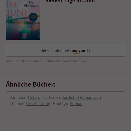
Sieben Tage im Juni
Sicherheitscode des Kontaktformulars zu
überprüfen.
Jetzt kaufen bei
oder unterstütze Deinen Buchhändler vor Ort (Anzeige*)
Ähnliche Bücher:
Vorlieben:
Hetero
Vorlieben:
Zärtlich & Romantisch
Themen:
Unterhaltung
Buchtyp:
Roman