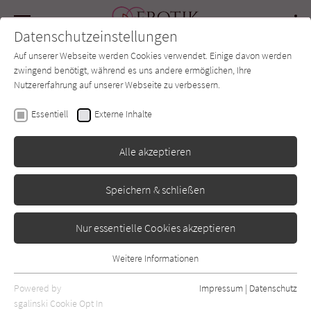
Navigation
Datenschutzeinstellungen
Couch
wechse
Auf unserer Webseite werden Cookies verwendet. Einige davon werden
Forum
Charts
Newsletter
SUCHE
zwingend benötigt, während es uns andere ermöglichen, Ihre
Nutzererfahrung auf unserer Webseite zu verbessern.
Tia Williams
Essentiell
Externe Inhalte
Sieben Tage im Juni
Alle akzeptieren
Lübbe
Erschienen: April 2026
0
Speichern & schließen
Nur essentielle Cookies akzeptieren
Weitere Informationen
Essentiell
Essentielle Cookies werden für grundlegende Funktionen der
Powered by
Impressum
|
Datenschutz
Webseite benötigt. Dadurch ist gewährleistet, dass die Webseite
sgalinski Cookie Opt In