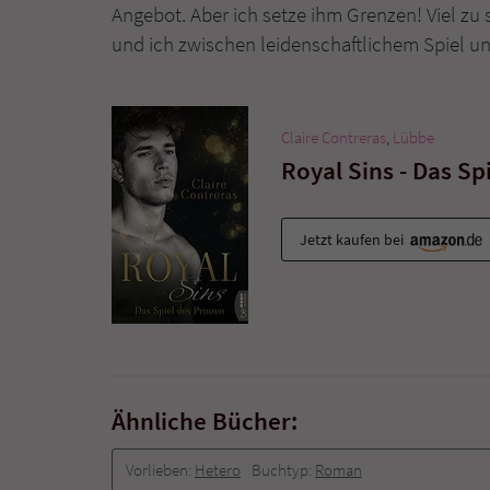
Angebot. Aber ich setze ihm Grenzen! Viel zu 
und ich zwischen leidenschaftlichem Spiel u
Claire Contreras
,
Lübbe
Royal Sins - Das Sp
Jetzt kaufen bei
Ähnliche Bücher:
Vorlieben:
Hetero
Buchtyp:
Roman