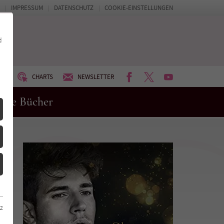
IMPRESSUM
DATENSCHUTZ
COOKIE-EINSTELLUNGEN
d
FACEBOOK
TWITTER
YOUTUBE
UM
CHARTS
NEWSLETTER
eue Bücher
z