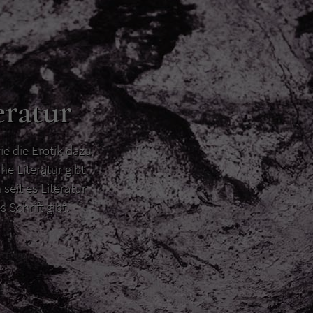
eratur
ie die Erotik dazu
he Literatur gibt
 seit es Literatur
s Schrift gibt.