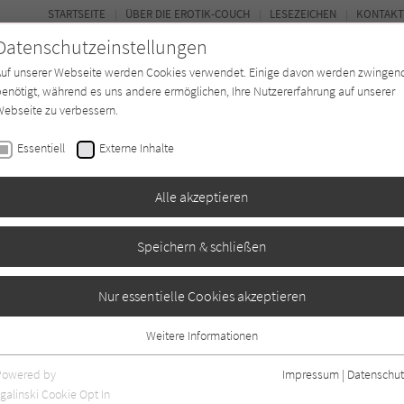
STARTSEITE
ÜBER DIE EROTIK-COUCH
LESEZEICHEN
KONTAKT
Datenschutzeinstellungen
Auf unserer Webseite werden Cookies verwendet. Einige davon werden zwingen
enötigt, während es uns andere ermöglichen, Ihre Nutzererfahrung auf unserer
ebseite zu verbessern.
FOR
Essentiell
Externe Inhalte
Autor*in
Verlage
Magazin
N
Alle akzeptieren
Speichern & schließen
piel des Prinzen
Nur essentielle Cookies akzeptieren
Weitere Informationen
Essentiell
Essentielle Cookies werden für grundlegende Funktionen der Webseite
Powered by
Impressum
|
Datenschut
benötigt. Dadurch ist gewährleistet, dass die Webseite einwandfrei
galinski Cookie Opt In