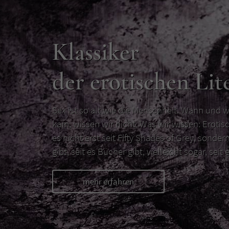
Klassiker
der erotischen Lit
Sex ist so alt wie die Menschheit. Wann und w
kam, wissen wir nicht. Was wir wissen: Erotisc
es nicht erst seit Fifty Shades of Grey, sondern
gibt, seit es Bücher gibt, vielleicht sogar, seit e
mehr erfahren