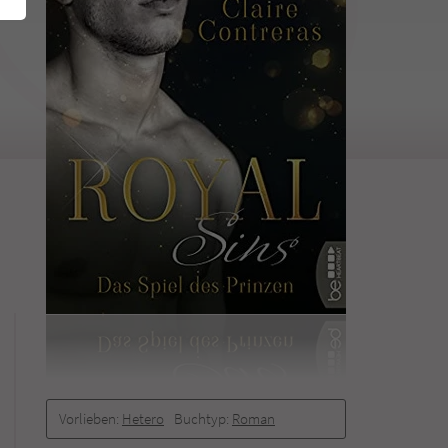
Vorlieben:
Hetero
Buchtyp:
Roman