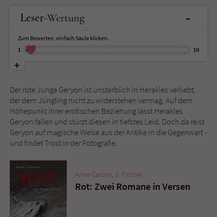
-
Leser
-Wertung
Name
tx_pwcomments_ahash
Zum Bewerten, einfach Säule klicken.
Anbieter
Literatur-Couch Medien GmbH & Co. KG
1
10
Laufzeit
1 Jahr
Der rote Junge Geryon ist unsterblich in Herakles verliebt,
Zweck
Cookie für Kommentare einzelner Buchtitel
der dem Jüngling nicht zu widerstehen vermag. Auf dem
Höhepunkt ihrer erotischen Beziehung lässt Herakles
Geryon fallen und stürzt diesen in tiefstes Leid. Doch da reist
Name
fe_typo_user
Geryon auf magische Weise aus der Antike in die Gegenwart -
und findet Trost in der Fotografie.
Anbieter
Literatur-Couch Medien GmbH & Co. KG
Laufzeit
Session
Anne Carson
,
S. Fischer
Rot: Zwei Romane in Versen
Dieses Cookie gewährleistet die
Kommunikation der Webseite mit dem
Zweck
Benutzer. Es wird benötigt um z. B. den