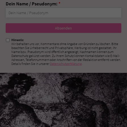
Dein Name / Pseudonym:
*
Nicht
ausfüllen!
Hinweis:
Wir behalten uns vor, Kommentare ohne Angabe von Gründen zu löschen. Bitte
beachten Sie Urheberrecht und Privatsphäre; Werbung ist nicht gestattet. Ihr
Name bzw. Pseudonym wird öffentlich angezeigt; Nachnamen können zum
Datenschutz gekürzt werden. Zu Ihrem Schutz können Kontaktdaten wie E-Mail-
Adressen, Telefonnummern oder Anschriften von der Redaktion entfernt werden.
Details finden Sie in unserer
Datenschutzerklärung
.