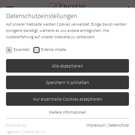
Navigation
Datenschutzeinstellungen
Couch
wechse
Auf unserer Webseite werden Cookies verwendet. Einige davon werden
Forum
Charts
Newsletter
SUCHE
zwingend benötigt, während es uns andere ermöglichen, Ihre
Nutzererfahrung auf unserer Webseite zu verbessern.
Anne Carson
Essentiell
Externe Inhalte
Rot: Zwei Romane in
Alle akzeptieren
Versen
Speichern & schließen
S. Fischer
Erschienen: Juni 2019
0
Nur essentielle Cookies akzeptieren
Weitere Informationen
Essentiell
Essentielle Cookies werden für grundlegende Funktionen der
Powered by
Impressum
|
Datenschutz
Webseite benötigt. Dadurch ist gewährleistet, dass die Webseite
sgalinski Cookie Opt In